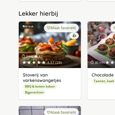
Lekker hierbij
AI-kok
Maak favoriet
6
👍
⏱ 2 min
👥 4
★★★★★
★★
4.57 (28)
⏱ 30 min
Stoverij van
Chocolade 
varkenswangetjes
Taarten, koek
BBQ & buiten koken
Bijgerechten
Maak favoriet
6