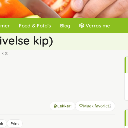
omer
Food & Foto’s
Blog
🎲 Verras me
ivelse kip)
 kip)
Maak favoriet
2
👍
Lekker!
nk
Print