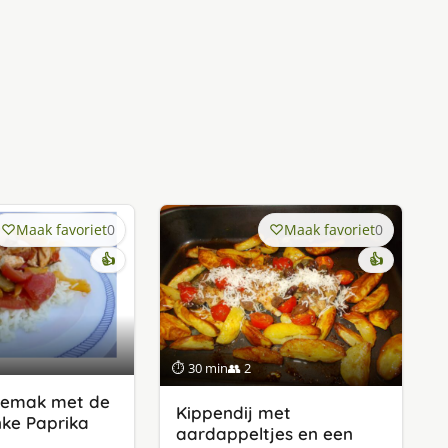
Maak favoriet
0
Maak favoriet
0
👍
👍
⏱ 30 min
👥 2
emak met de
Kippendij met
ke Paprika
aardappeltjes en een