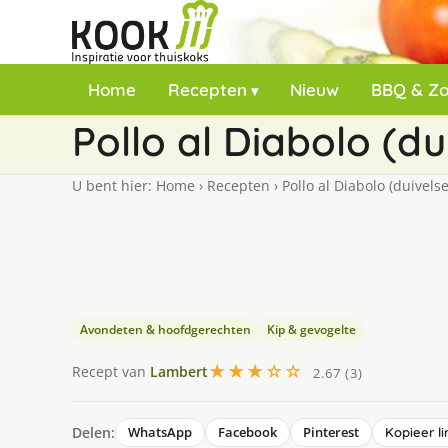
Home
Recepten
Nieuw
BBQ & Z
Pollo al Diabolo (du
U bent hier:
Home
›
Recepten
›
Pollo al Diabolo (duivelse
Avondeten & hoofdgerechten
Kip & gevogelte
★★★☆☆
Recept van
Lambert
2.67 (3)
Delen:
WhatsApp
Facebook
Pinterest
Kopieer li