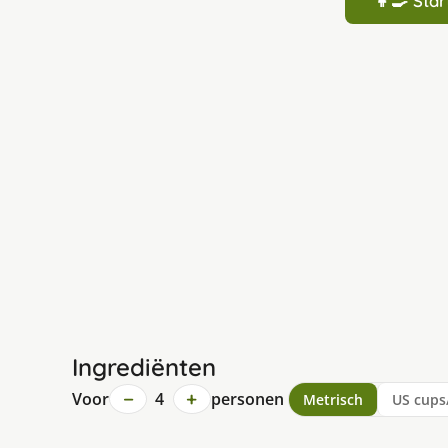
👩‍🍳 St
Ingrediënten
−
+
Voor
4
personen
Metrisch
US cups