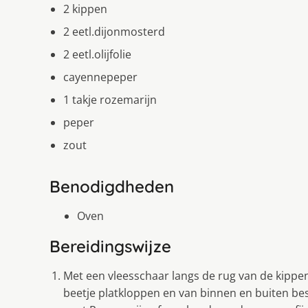
2 kippen
2 eetl.dijonmosterd
2 eetl.olijfolie
cayennepeper
1 takje rozemarijn
peper
zout
Benodigdheden
Oven
Bereidingswijze
Met een vleesschaar langs de rug van de kippe
beetje platkloppen en van binnen en buiten b