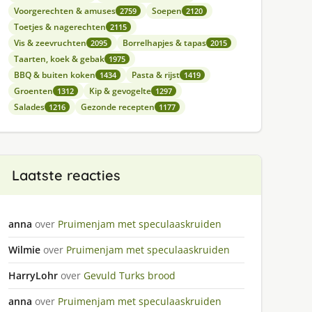
Voorgerechten & amuses
Soepen
2759
2120
Toetjes & nagerechten
2115
Vis & zeevruchten
Borrelhapjes & tapas
2095
2015
Taarten, koek & gebak
1975
BBQ & buiten koken
Pasta & rijst
1434
1419
Groenten
Kip & gevogelte
1312
1297
Salades
Gezonde recepten
1216
1177
Laatste reacties
anna
over
Pruimenjam met speculaaskruiden
Wilmie
over
Pruimenjam met speculaaskruiden
HarryLohr
over
Gevuld Turks brood
anna
over
Pruimenjam met speculaaskruiden