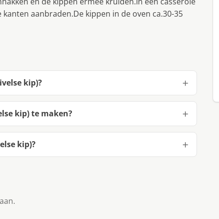
nhakken en de kippen ermee kruiden.In een casserole
ide kanten aanbraden.De kippen in de oven ca.30-35
ivelse kip)?
else kip) te maken?
else kip)?
taan.