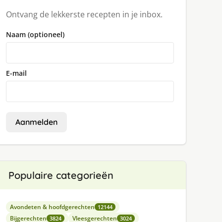
Ontvang de lekkerste recepten in je inbox.
Naam (optioneel)
E-mail
Aanmelden
Populaire categorieën
Avondeten & hoofdgerechten
12144
Bijgerechten
Vleesgerechten
3824
3024