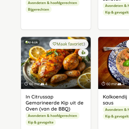
Avondeten & hoofdgerechten
Avondeten & 
Bijgerechten
Kip & gevogelt
AI-kok
Maak favoriet
3
👍
⏱ 60 min
👥 4
⏱ 60 min
👥 4
In Citrussap
Kalkoendij 
Gemarineerde Kip uit de
saus
Oven (van de BBQ)
Avondeten & 
Avondeten & hoofdgerechten
Kip & gevogelt
Kip & gevogelte