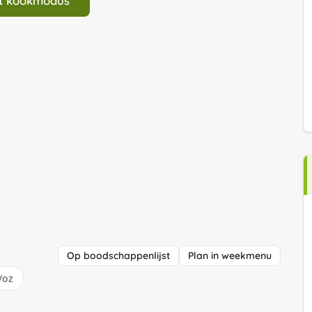
art kookmodus
Op boodschappenlijst
Plan in weekmenu
/oz