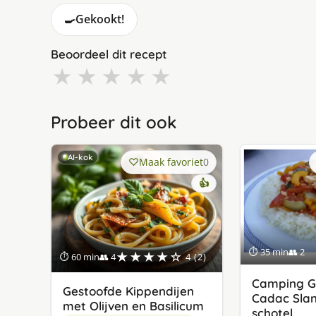
🍳
Gekookt!
Beoordeel dit recept
★
★
★
★
★
Probeer dit ook
AI-kok
Maak favoriet
0
👍
⏱ 35 min
👥 2
★★★★☆
⏱ 60 min
👥 4
4 (2)
Camping G
Gestoofde Kippendijen
Cadac Slan
met Olijven en Basilicum
schotel.