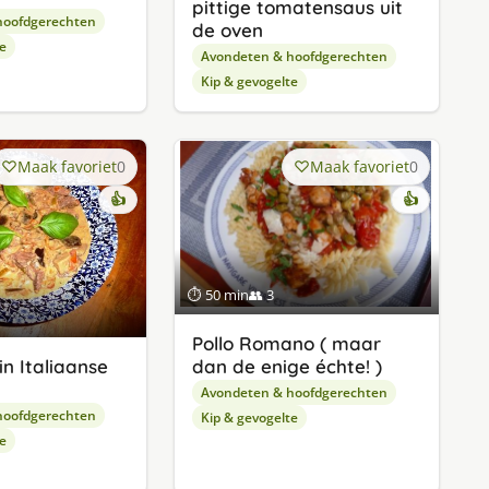
pittige tomatensaus uit
hoofdgerechten
de oven
e
Avondeten & hoofdgerechten
Kip & gevogelte
Maak favoriet
0
Maak favoriet
0
👍
👍
⏱ 50 min
👥 3
Pollo Romano ( maar
in Italiaanse
dan de enige échte! )
Avondeten & hoofdgerechten
hoofdgerechten
Kip & gevogelte
e