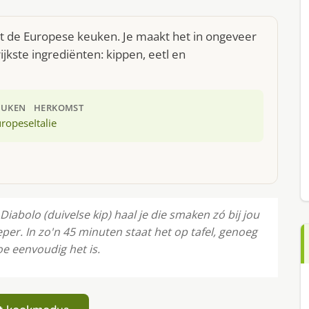
 uit de Europese keuken. Je maakt het in ongeveer
jkste ingrediënten: kippen, eetl en
EUKEN
HERKOMST
uropese
Italie
Diabolo (duivelse kip) haal je die smaken zó bij jou
eper. In zo'n 45 minuten staat het op tafel, genoeg
e eenvoudig het is.