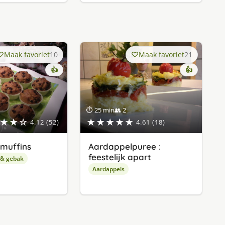
Maak favoriet
10
Maak favoriet
21
👍
👍
⏱ 25 min
👥 2
★★☆
★★★★★
4.12 (52)
4.61 (18)
muffins
Aardappelpuree :
feestelijk apart
 & gebak
Aardappels