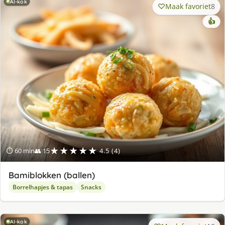
AI-kok
Maak favoriet
8
👍
★★★★★
⏱ 60 min
👥 15
4.5 (4)
Bamiblokken (ballen)
Borrelhapjes & tapas
Snacks
AI-kok