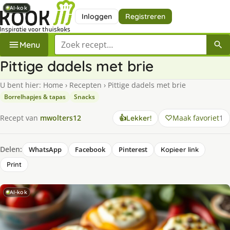
AI-kok
AI-kok
AI-kok
AI-kok
AI-kok
AI-kok
Inloggen
Registreren
Zoek een recept
Menu
Pittige dadels met brie
U bent hier:
Home
›
Recepten
›
Pittige dadels met brie
Borrelhapjes & tapas
Snacks
Maak favoriet
1
Recept van
mwolters12
👍
Lekker!
Delen:
WhatsApp
Facebook
Pinterest
Kopieer link
Print
AI-kok