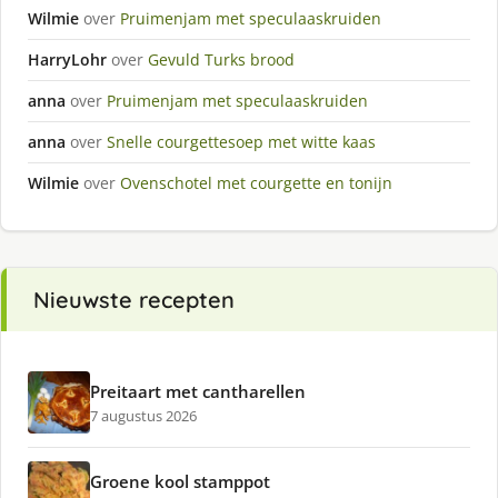
Wilmie
over
Pruimenjam met speculaaskruiden
HarryLohr
over
Gevuld Turks brood
anna
over
Pruimenjam met speculaaskruiden
anna
over
Snelle courgettesoep met witte kaas
Wilmie
over
Ovenschotel met courgette en tonijn
Nieuwste recepten
Preitaart met cantharellen
7 augustus 2026
Groene kool stamppot