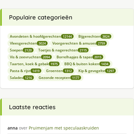
Populaire categorieën
Avondeten & hoofdgerechten
Bijgerechten
12144
3824
Vleesgerechten
Voorgerechten & amuses
3024
2759
Soepen
Toetjes & nagerechten
2120
2115
Vis & zeevruchten
Borrelhapjes & tapas
2094
2015
Taarten, koek & gebak
BBQ & buiten koken
1975
1434
Pasta & rijst
Groenten
Kip & gevogelte
1419
1312
1297
Salades
Gezonde recepten
1216
1177
Laatste reacties
anna
over
Pruimenjam met speculaaskruiden