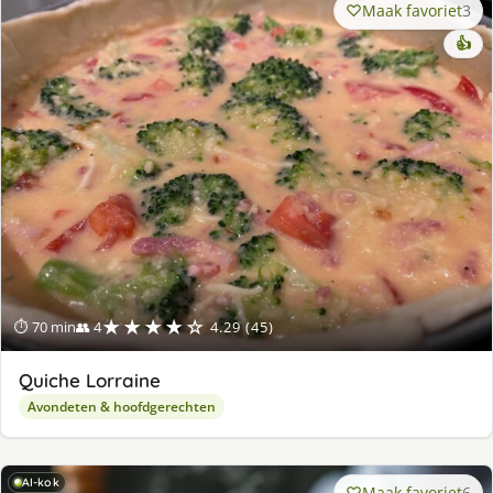
Maak favoriet
3
👍
★★★★☆
⏱ 70 min
👥 4
4.29 (45)
Quiche Lorraine
Avondeten & hoofdgerechten
AI-kok
Maak favoriet
6