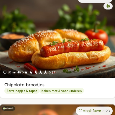
👍
★★★★★
⏱ 30 min
👥 5
5 (1)
Chipolata broodjes
Borrelhapjes & tapas
Koken met & voor kinderen
AI-kok
Maak favoriet
23