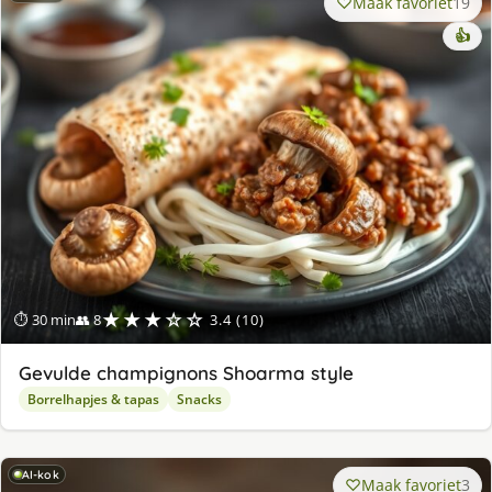
Maak favoriet
19
👍
★★★☆☆
⏱ 30 min
👥 8
3.4 (10)
Gevulde champignons Shoarma style
Borrelhapjes & tapas
Snacks
AI-kok
Maak favoriet
3