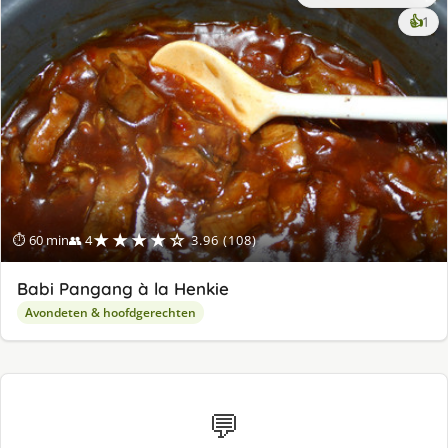
ke
👍
1
lek
ge
★★★★☆
⏱ 60 min
👥 4
3.96 (108)
Babi Pangang à la Henkie
Avondeten & hoofdgerechten
💬