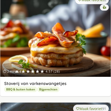
👍
★★★★★
⏱ 2 min
👥 4
4.57 (28)
Stoverij van varkenswangetjes
BBQ & buiten koken
Bijgerechten
Maak favoriet
91