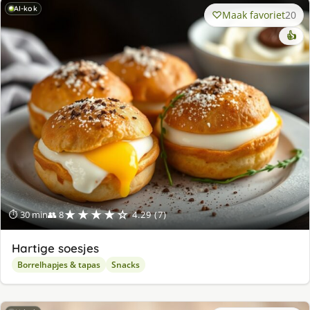
AI-kok
Maak favoriet
20
👍
★★★★☆
⏱ 30 min
👥 8
4.29 (7)
Hartige soesjes
Borrelhapjes & tapas
Snacks