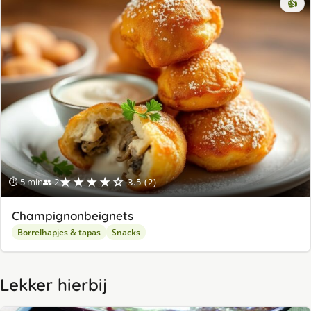
👍
★★★★☆
⏱ 5 min
👥 2
3.5 (2)
Champignonbeignets
Borrelhapjes & tapas
Snacks
Lekker hierbij