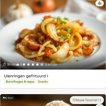
👍
★★★★☆
⏱ 30 min
👥 8
3.67 (3)
Uienringen gefrituurd I
Borrelhapjes & tapas
Snacks
AI-kok
Maak favoriet
13