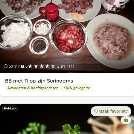
★★★★☆
⏱ 50 min
👥 6
3.91 (11)
BB met R op zijn Surinaams
Avondeten & hoofdgerechten
Kip & gevogelte
AI-kok
Maak favoriet
7
👍