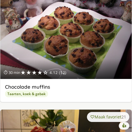
★★★★☆
⏱ 30 min
4.12 (52)
Chocolade muffins
Taarten, koek & gebak
Maak favoriet
21
👍