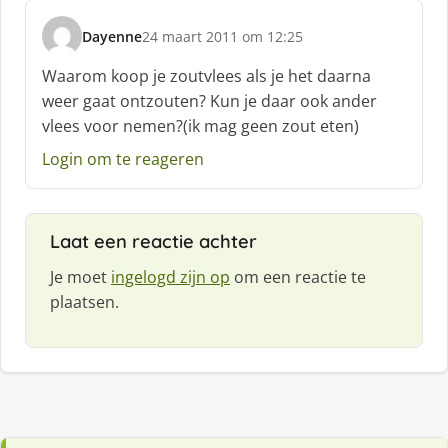
Dayenne
24 maart 2011 om 12:25
s
c
Waarom koop je zoutvlees als je het daarna
h
weer gaat ontzouten? Kun je daar ook ander
r
vlees voor nemen?(ik mag geen zout eten)
e
e
Login om te reageren
f
:
Laat een reactie achter
Je moet
ingelogd zijn op
om een reactie te
plaatsen.