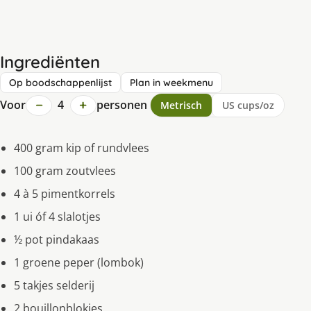
Ingrediënten
Op boodschappenlijst
Plan in weekmenu
−
+
Voor
4
personen
Metrisch
US cups/oz
400 gram kip of rundvlees
100 gram zoutvlees
4 à 5 pimentkorrels
1 ui óf 4 slalotjes
½ pot pindakaas
1 groene peper (lombok)
5 takjes selderij
2 bouillonblokjes