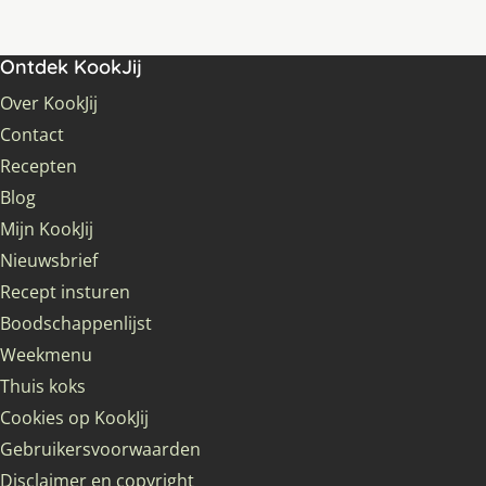
Ontdek KookJij
Over KookJij
Contact
Recepten
Blog
Mijn KookJij
Nieuwsbrief
Recept insturen
Boodschappenlijst
Weekmenu
Thuis koks
Cookies op KookJij
Gebruikersvoorwaarden
Disclaimer en copyright