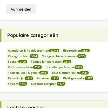
Aanmelden
Populaire categorieën
Avondeten & hoofdgerechten
Bijgerechten
12144
3824
Vleesgerechten
Voorgerechten & amuses
3024
2759
Soepen
Toetjes & nagerechten
2120
2115
Vis & zeevruchten
Borrelhapjes & tapas
2095
2015
Taarten, koek & gebak
BBQ & buiten koken
1975
1434
Pasta & rijst
Groenten
Kip & gevogelte
1419
1312
1297
Salades
Gezonde recepten
1216
1177
Laatste reacties