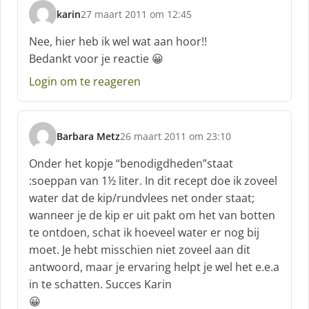
karin
27 maart 2011 om 12:45
s
c
Nee, hier heb ik wel wat aan hoor!!
h
Bedankt voor je reactie 😀
r
e
Login om te reageren
e
f
:
Barbara Metz
26 maart 2011 om 23:10
s
c
Onder het kopje “benodigdheden”staat
h
:soeppan van 1½ liter. In dit recept doe ik zoveel
r
water dat de kip/rundvlees net onder staat;
e
wanneer je de kip er uit pakt om het van botten
e
f
te ontdoen, schat ik hoeveel water er nog bij
:
moet. Je hebt misschien niet zoveel aan dit
antwoord, maar je ervaring helpt je wel het e.e.a
in te schatten. Succes Karin
😀