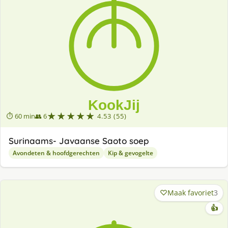
★★★★★
⏱ 60 min
👥 6
4.53 (55)
Surinaams- Javaanse Saoto soep
Avondeten & hoofdgerechten
Kip & gevogelte
Maak favoriet
3
👍