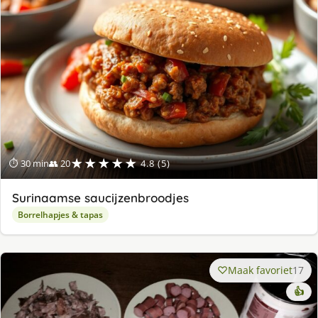
★★★★★
⏱ 30 min
👥 20
4.8 (5)
Surinaamse saucijzenbroodjes
Borrelhapjes & tapas
Maak favoriet
17
👍