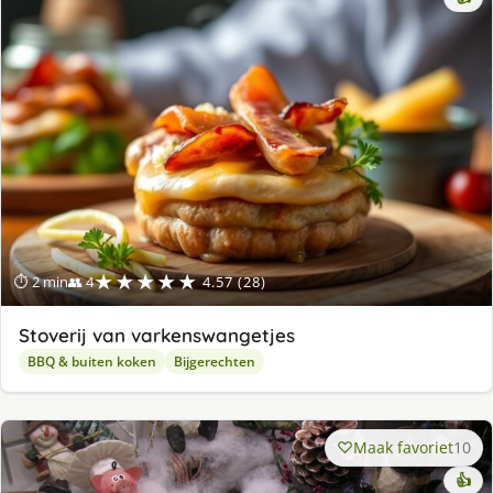
★★★★★
⏱ 2 min
👥 4
4.57 (28)
Stoverij van varkenswangetjes
BBQ & buiten koken
Bijgerechten
Maak favoriet
10
👍