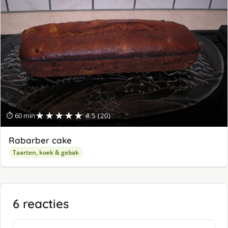
★★★★★
⏱ 60 min
4.5 (20)
Rabarber cake
Taarten, koek & gebak
6 reacties