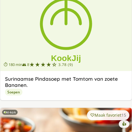
★★★★☆
⏱ 180 min
👥 8
3.78 (9)
Surinaamse Pindasoep met Tomtom van zoete
Bananen.
Soepen
AI-kok
Maak favoriet
15
👍