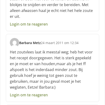
blokjes te snijden en verder te bereiden. Met
e
f
alleen afwassen haal je echt niet het hele zoute
:
er uit.
Login om te reageren
Barbara Metz
24 maart 2011 om 12:34
s
c
Het zoutvlees laat ik meestal weg; heb het voor
h
het recept doorgegeven. Het is sterk gepekeld
r
en je moet er van houden,maar als je het ff
e
afspoelt is het inderdaad minder zout. Bij
e
f
gebruik hoef je weinig tot geen zout te
:
gebruiken, maar in jou geval moet je het
weglaten, Eetze! Barbara:)
Login om te reageren