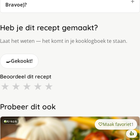
Bravoe)?
Heb je dit recept gemaakt?
Laat het weten — het komt in je kooklogboek te staan.
🍳
Gekookt!
Beoordeel dit recept
★
★
★
★
★
Probeer dit ook
AI-kok
Maak favoriet
1
👍