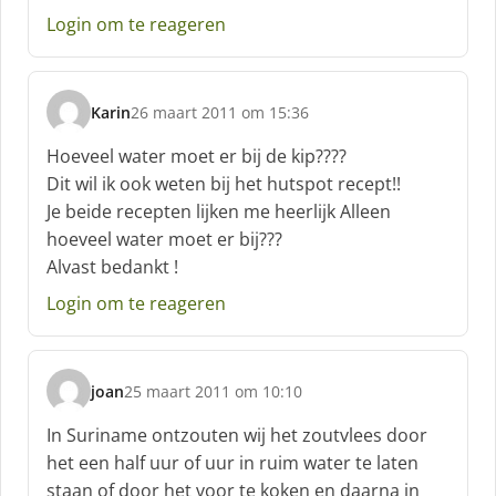
Login om te reageren
Karin
26 maart 2011 om 15:36
s
c
Hoeveel water moet er bij de kip????
h
Dit wil ik ook weten bij het hutspot recept!!
r
Je beide recepten lijken me heerlijk Alleen
e
hoeveel water moet er bij???
e
f
Alvast bedankt !
:
Login om te reageren
joan
25 maart 2011 om 10:10
s
c
In Suriname ontzouten wij het zoutvlees door
h
het een half uur of uur in ruim water te laten
r
staan of door het voor te koken en daarna in
e