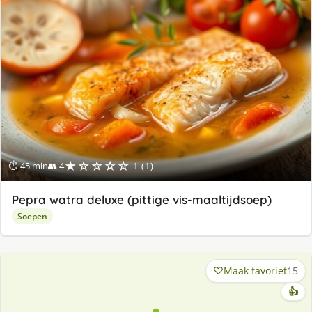
★☆☆☆☆
⏱ 45 min
👥 4
1 (1)
Pepra watra deluxe (pittige vis-maaltijdsoep)
Soepen
Maak favoriet
15
👍