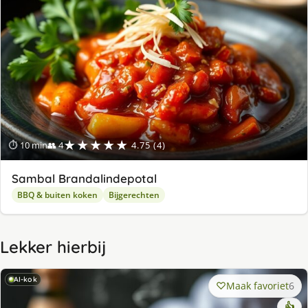
★★★★★
⏱ 10 min
👥 4
4.75 (4)
Sambal Brandalindepotal
BBQ & buiten koken
Bijgerechten
Lekker hierbij
AI-kok
Maak favoriet
6
👍