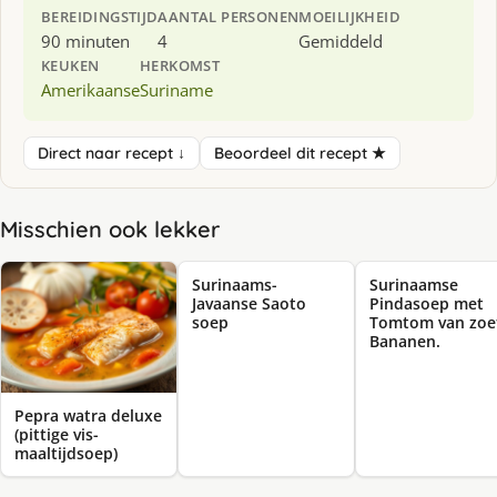
BEREIDINGSTIJD
AANTAL PERSONEN
MOEILIJKHEID
90 minuten
4
Gemiddeld
KEUKEN
HERKOMST
Amerikaanse
Suriname
Direct naar recept ↓
Beoordeel dit recept ★
Misschien ook lekker
Surinaams-
Surinaamse
Javaanse Saoto
Pindasoep met
soep
Tomtom van zoe
Bananen.
Pepra watra deluxe
(pittige vis-
maaltijdsoep)