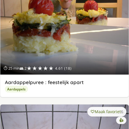
★★★★★
⏱ 25 min
👥 2
4.61 (18)
Aardappelpuree : feestelijk apart
Aardappels
Maak favoriet
6
👍