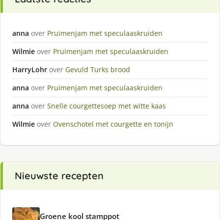
anna
over
Pruimenjam met speculaaskruiden
Wilmie
over
Pruimenjam met speculaaskruiden
HarryLohr
over
Gevuld Turks brood
anna
over
Pruimenjam met speculaaskruiden
anna
over
Snelle courgettesoep met witte kaas
Wilmie
over
Ovenschotel met courgette en tonijn
Nieuwste recepten
Groene kool stamppot