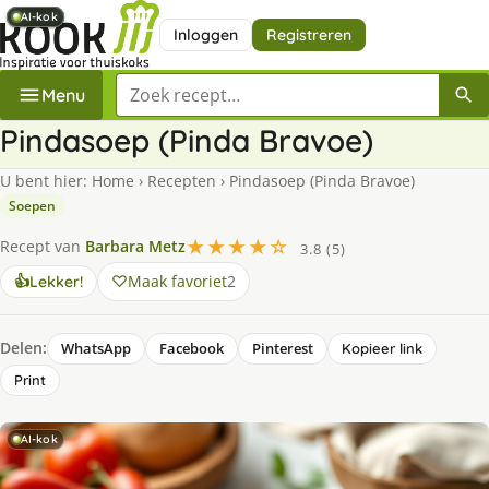
AI-kok
AI-kok
AI-kok
AI-kok
Inloggen
Registreren
Zoek een recept
Menu
Pindasoep (Pinda Bravoe)
U bent hier:
Home
›
Recepten
›
Pindasoep (Pinda Bravoe)
Soepen
★★★★☆
Recept van
Barbara Metz
3.8 (5)
Maak favoriet
2
👍
Lekker!
Delen:
WhatsApp
Facebook
Pinterest
Kopieer link
Print
AI-kok