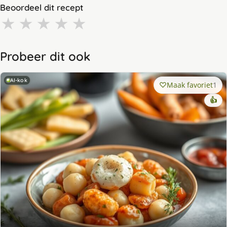
Beoordeel dit recept
★
★
★
★
★
Probeer dit ook
AI-kok
Maak favoriet
1
👍