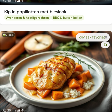
⏱ 40 min
👥 4
Kip in papillotten met bieslook
Avondeten & hoofdgerechten
BBQ & buiten koken
AI-kok
Maak favoriet
0
👍
⏱ 30 min
👥 4