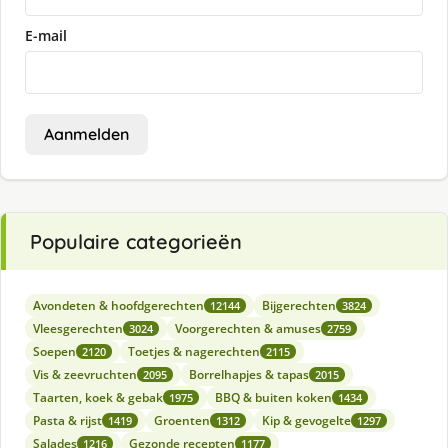
E-mail
Aanmelden
Populaire categorieën
Avondeten & hoofdgerechten
Bijgerechten
12144
3824
Vleesgerechten
Voorgerechten & amuses
3024
2759
Soepen
Toetjes & nagerechten
2120
2115
Vis & zeevruchten
Borrelhapjes & tapas
2095
2015
Taarten, koek & gebak
BBQ & buiten koken
1975
1434
Pasta & rijst
Groenten
Kip & gevogelte
1419
1312
1297
Salades
Gezonde recepten
1216
1177