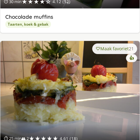
★★★★☆
⏱ 30 min
4.12 (52)
Chocolade muffins
Taarten, koek & gebak
Maak favoriet
21
👍
★★★★★
⏱ 25 min
👥 2
4.61 (18)