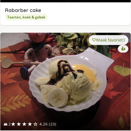
Rabarber cake
Taarten, koek & gebak
Maak favoriet
3
👍
★★★★☆
👥 2
4.26 (23)