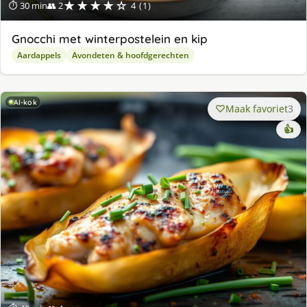
★★★★☆
⏱ 30 min
👥 2
4 (1)
Gnocchi met winterpostelein en kip
Aardappels
Avondeten & hoofdgerechten
AI-kok
Maak favoriet
3
👍