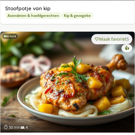
Stoofpotje van kip
Avondeten & hoofdgerechten
Kip & gevogelte
AI-kok
Maak favoriet
5
👍
⏱ 50 min
👥 4