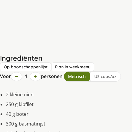
Ingrediënten
Op boodschappenlijst
Plan in weekmenu
−
+
Voor
4
personen
Metrisch
US cups/oz
2 kleine uien
250 g kipfilet
40 g boter
300 g basmatirijst