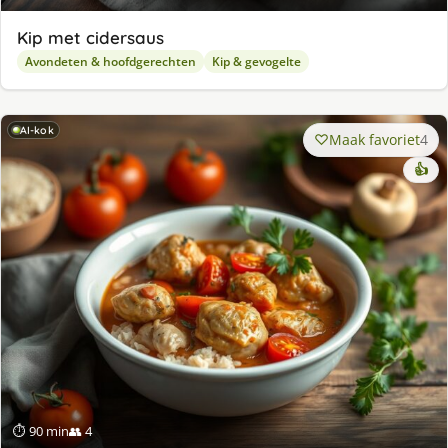
Kip met cidersaus
Avondeten & hoofdgerechten
Kip & gevogelte
AI-kok
Maak favoriet
4
👍
⏱ 90 min
👥 4