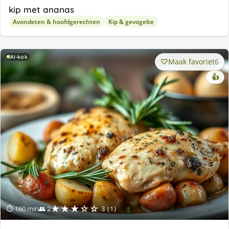
kip met ananas
Avondeten & hoofdgerechten
Kip & gevogelte
AI-kok
Maak favoriet
6
👍
★★★☆☆
⏱ 160 min
👥 2
3 (1)