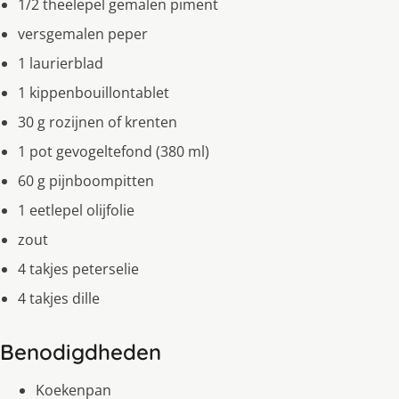
1/2 theelepel gemalen piment
versgemalen peper
1 laurierblad
1 kippenbouillontablet
30 g rozijnen of krenten
1 pot gevogeltefond (380 ml)
60 g pijnboompitten
1 eetlepel olijfolie
zout
4 takjes peterselie
4 takjes dille
Benodigdheden
Koekenpan