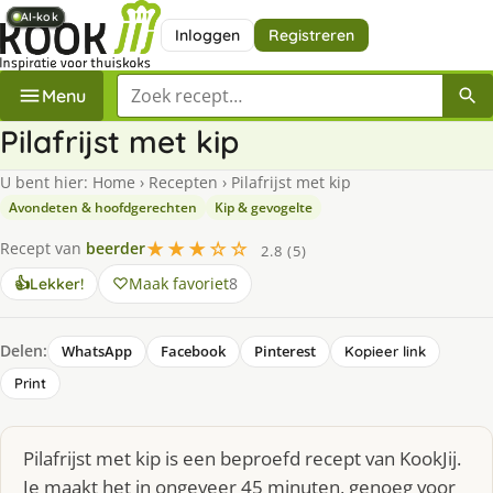
AI-kok
AI-kok
AI-kok
AI-kok
AI-kok
AI-kok
Inloggen
Registreren
Zoek een recept
Menu
Pilafrijst met kip
U bent hier:
Home
›
Recepten
›
Pilafrijst met kip
Avondeten & hoofdgerechten
Kip & gevogelte
★★★☆☆
Recept van
beerder
2.8 (5)
Maak favoriet
8
👍
Lekker!
Delen:
WhatsApp
Facebook
Pinterest
Kopieer link
Print
Pilafrijst met kip is een beproefd recept van KookJij.
Je maakt het in ongeveer 45 minuten, genoeg voor