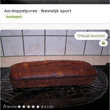
Aardappelpuree : feestelijk apart
Aardappels
Maak favoriet
6
👍
★★★★★
⏱ 60 min
4.5 (20)