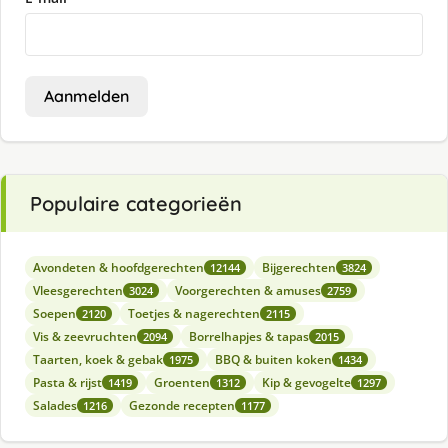
Aanmelden
Populaire categorieën
Avondeten & hoofdgerechten
Bijgerechten
12144
3824
Vleesgerechten
Voorgerechten & amuses
3024
2759
Soepen
Toetjes & nagerechten
2120
2115
Vis & zeevruchten
Borrelhapjes & tapas
2094
2015
Taarten, koek & gebak
BBQ & buiten koken
1975
1434
Pasta & rijst
Groenten
Kip & gevogelte
1419
1312
1297
Salades
Gezonde recepten
1216
1177