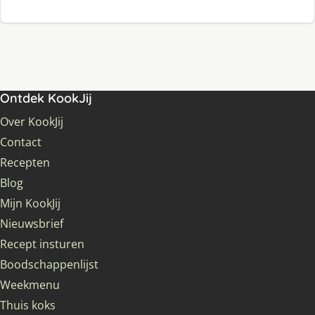
Ontdek KookJij
Over KookJij
Contact
Recepten
Blog
Mijn KookJij
Nieuwsbrief
Recept insturen
Boodschappenlijst
Weekmenu
Thuis koks