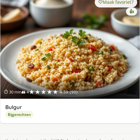
Maak favoriet
7
👍
★★★★★
⏱ 30 min
👥 4
4.59 (90)
Bulgur
Bijgerechten