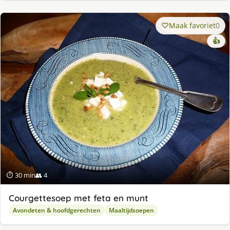
Maak favoriet
0
👍
⏱ 30 min
👥 4
Courgettesoep met feta en munt
Avondeten & hoofdgerechten
Maaltijdsoepen