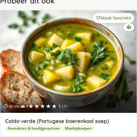
Probeer dit ook
Maak favoriet
4
👍
★★★★★
⏱ 45 min
👥 4
5 (1)
Caldo verde (Portugese boerenkool soep)
Avondeten & hoofdgerechten
Maaltijdsoepen