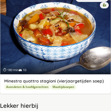
👍
⏱ 180 min
👥 10
Minestra quattro stagioni (vierjaargetijden soep)
Avondeten & hoofdgerechten
Maaltijdsoepen
Lekker hierbij