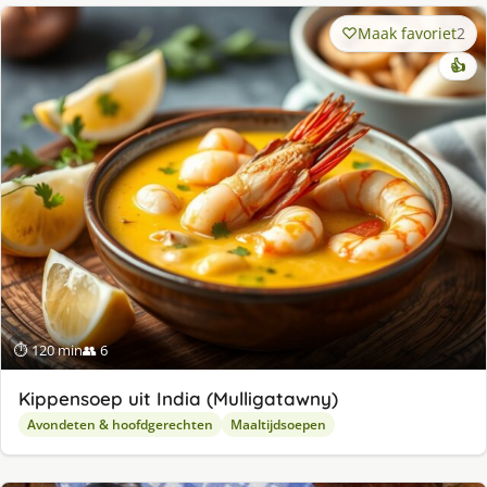
Maak favoriet
2
👍
⏱ 120 min
👥 6
Kippensoep uit India (Mulligatawny)
Avondeten & hoofdgerechten
Maaltijdsoepen