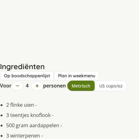
Ingrediënten
Op boodschappenlijst
Plan in weekmenu
−
+
Voor
4
personen
Metrisch
US cups/oz
2 flinke uien -
3 teentjes knoflook -
500 gram aardappelen -
3 winterpenen -