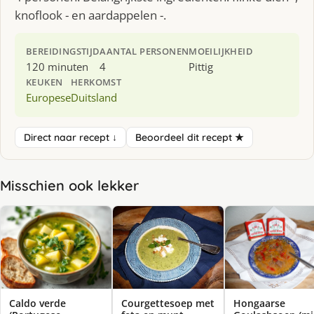
knoflook - en aardappelen -.
BEREIDINGSTIJD
AANTAL PERSONEN
MOEILIJKHEID
120 minuten
4
Pittig
KEUKEN
HERKOMST
Europese
Duitsland
Direct naar recept ↓
Beoordeel dit recept ★
Misschien ook lekker
Caldo verde
Courgettesoep met
Hongaarse