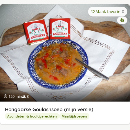
Maak favoriet
0
👍
⏱ 120 min
👥 8
Hongaarse Goulashsoep (mijn versie)
Avondeten & hoofdgerechten
Maaltijdsoepen