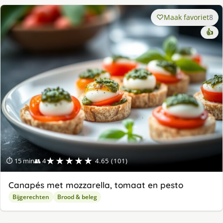
Maak favoriet
8
👍
★★★★★
⏱ 15 min
👥 4
4.65 (101)
Canapés met mozzarella, tomaat en pesto
Bijgerechten
Brood & beleg