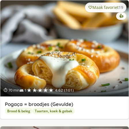
Maak favoriet
19
👍
★★★★★
⏱ 70 min
👥 1
4.62 (101)
Pogaça = broodjes (Gevulde)
Brood & beleg
Taarten, koek & gebak