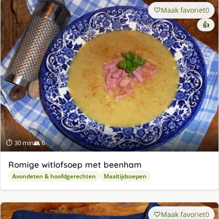
Maak favoriet
0
👍
⏱ 30 min
👥 6
Romige witlofsoep met beenham
Avondeten & hoofdgerechten
Maaltijdsoepen
Maak favoriet
0