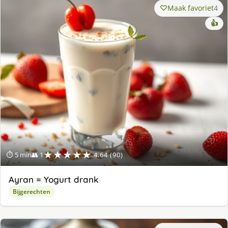
Maak favoriet
4
👍
★★★★★
⏱ 5 min
👥 1
4.64 (90)
Ayran = Yogurt drank
Bijgerechten