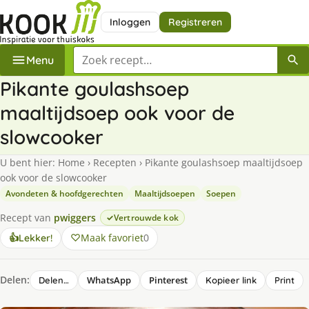
Inloggen
Registreren
Zoek een recept
Menu
Pikante goulashsoep
maaltijdsoep ook voor de
slowcooker
U bent hier:
Home
›
Recepten
›
Pikante goulashsoep maaltijdsoep
ook voor de slowcooker
Avondeten & hoofdgerechten
Maaltijdsoepen
Soepen
Recept van
pwiggers
Vertrouwde kok
Maak favoriet
0
👍
Lekker!
Delen:
WhatsApp
Pinterest
Delen…
Kopieer link
Print