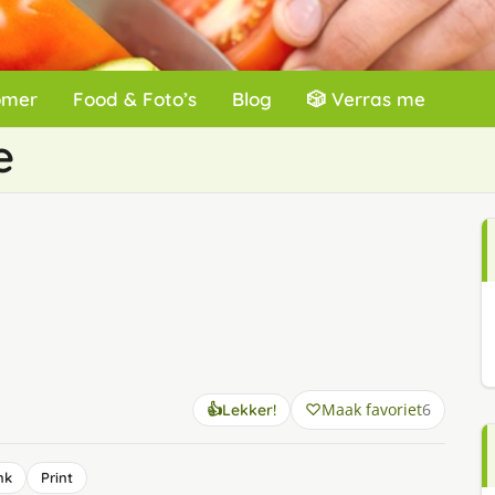
omer
Food & Foto’s
Blog
🎲 Verras me
e
Maak favoriet
6
👍
Lekker!
nk
Print