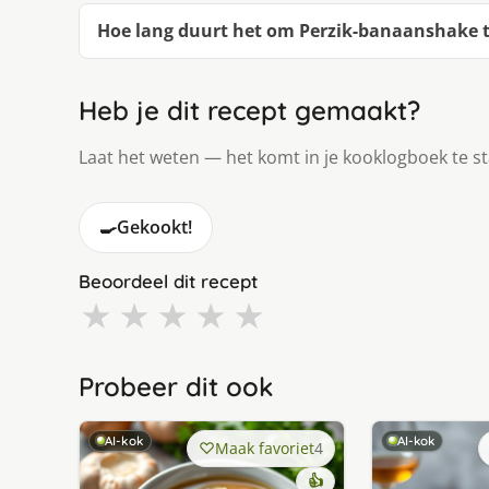
Hoe lang duurt het om Perzik-banaanshake 
Heb je dit recept gemaakt?
Laat het weten — het komt in je kooklogboek te s
🍳
Gekookt!
Beoordeel dit recept
★
★
★
★
★
Probeer dit ook
AI-kok
AI-kok
Maak favoriet
4
👍