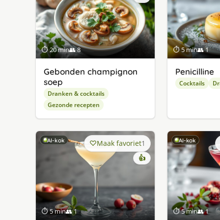
⏱ 20 min
👥 8
⏱ 5 min
👥 1
Gebonden champignon
Penicilline
soep
Cocktails
Dr
Dranken & cocktails
Gezonde recepten
AI-kok
AI-kok
Maak favoriet
1
👍
⏱ 5 min
👥 1
⏱ 5 min
👥 1