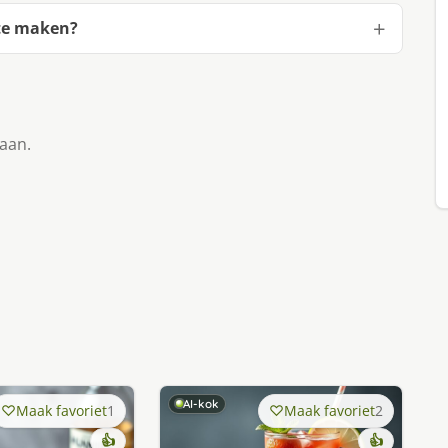
te maken?
taan.
AI-kok
Maak favoriet
1
Maak favoriet
2
👍
👍