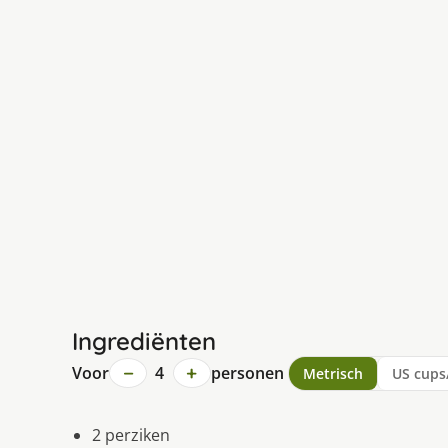
Ingrediënten
−
+
Voor
4
personen
Metrisch
US cups
2 perziken