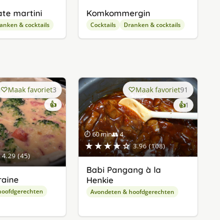
te martini
Komkommergin
anken & cocktails
Cocktails
Dranken & cocktails
Maak favoriet
3
Maak favoriet
91
👍
keer
👍
1
lekker
gevonde
⏱ 60 min
👥 4
★★★★☆
3.96 (108)
4.29 (45)
Babi Pangang à la
raine
Henkie
hoofdgerechten
Avondeten & hoofdgerechten