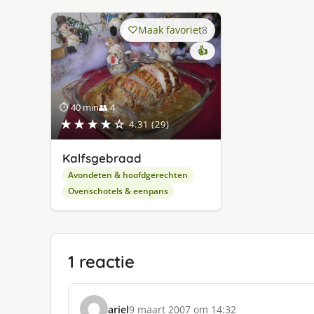
Maak favoriet
8
👍
⏱ 40 min
👥 4
★★★★☆
4.31 (29)
Kalfsgebraad
Avondeten & hoofdgerechten
Ovenschotels & eenpans
1 reactie
ariel
9 maart 2007 om 14:32