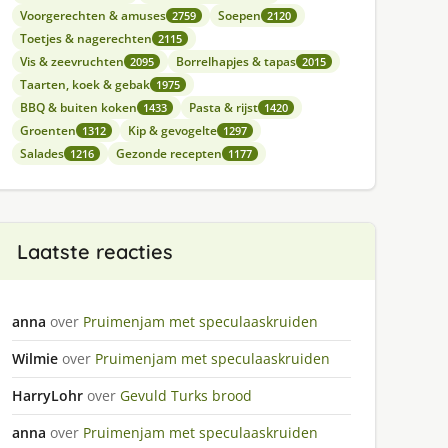
Voorgerechten & amuses
Soepen
2759
2120
Toetjes & nagerechten
2115
Vis & zeevruchten
Borrelhapjes & tapas
2095
2015
Taarten, koek & gebak
1975
BBQ & buiten koken
Pasta & rijst
1433
1420
Groenten
Kip & gevogelte
1312
1297
Salades
Gezonde recepten
1216
1177
Laatste reacties
anna
over
Pruimenjam met speculaaskruiden
Wilmie
over
Pruimenjam met speculaaskruiden
HarryLohr
over
Gevuld Turks brood
anna
over
Pruimenjam met speculaaskruiden