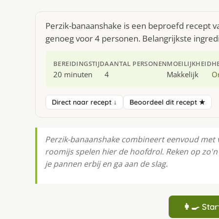
Perzik-banaanshake is een beproefd recept va
genoeg voor 4 personen. Belangrijkste ingredi
BEREIDINGSTIJD
AANTAL PERSONEN
MOEILIJKHEID
H
20 minuten
4
Makkelijk
O
Direct naar recept ↓
Beoordeel dit recept ★
Perzik-banaanshake combineert eenvoud met vo
roomijs spelen hier de hoofdrol. Reken op zo'
je pannen erbij en ga aan de slag.
👩‍🍳 St