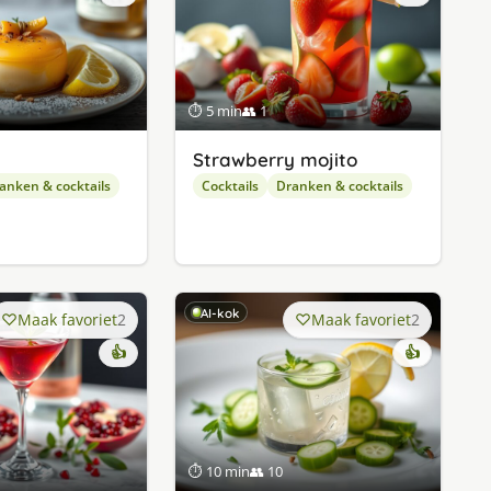
⏱ 5 min
👥 1
Strawberry mojito
anken & cocktails
Cocktails
Dranken & cocktails
AI-kok
Maak favoriet
2
Maak favoriet
2
👍
👍
⏱ 10 min
👥 10