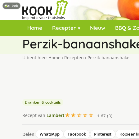
AI-kok
Home
Recepten
Nieuw
BBQ & Z
Perzik-banaanshak
U bent hier:
Home
›
Recepten
›
Perzik-banaanshake
Dranken & cocktails
★★☆☆☆
Recept van
Lambert
1.67 (3)
Delen:
WhatsApp
Facebook
Pinterest
Kopieer li