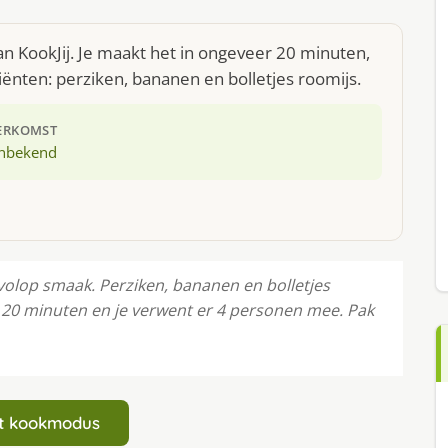
n KookJij. Je maakt het in ongeveer 20 minuten,
ënten: perziken, bananen en bolletjes roomijs.
ERKOMST
nbekend
lop smaak. Perziken, bananen en bolletjes
n 20 minuten en je verwent er 4 personen mee. Pak
art kookmodus