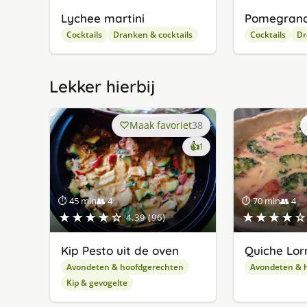
Lychee martini
Pomegrana
Cocktails
Dranken & cocktails
Cocktails
Dr
Lekker hierbij
Maak favoriet
38
keer
👍
1
lekker
gevonden
⏱ 45 min
👥 4
⏱ 70 min
👥 4
★★★★☆
★★★★☆
4.39 (96)
Kip Pesto uit de oven
Quiche Lor
Avondeten & hoofdgerechten
Avondeten & 
Kip & gevogelte