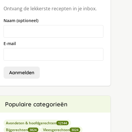
Ontvang de lekkerste recepten in je inbox.
Naam (optioneel)
E-mail
Aanmelden
Populaire categorieën
Avondeten & hoofdgerechten
12144
Bijgerechten
Vleesgerechten
3824
3024