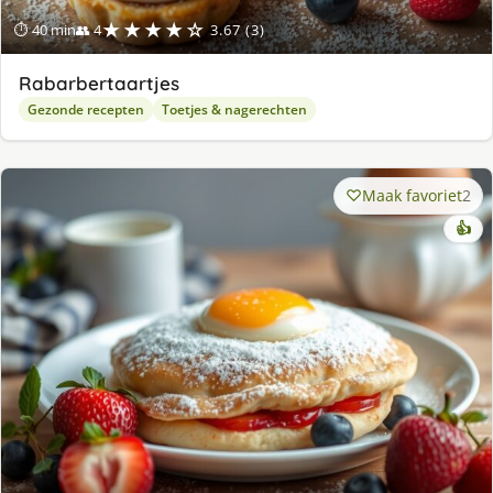
★★★★☆
⏱ 40 min
👥 4
3.67 (3)
Rabarbertaartjes
Gezonde recepten
Toetjes & nagerechten
Maak favoriet
2
👍