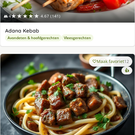
★★★★★
👥 4
4.67 (141)
Adana Kebab
Avondeten & hoofdgerechten
Vleesgerechten
Maak favoriet
12
👍