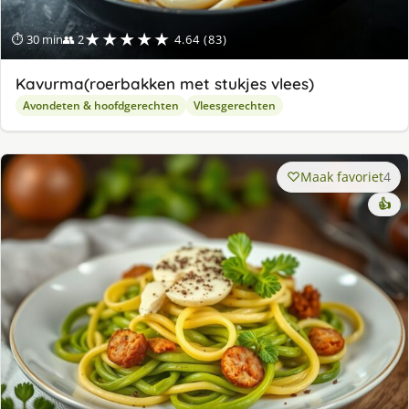
★★★★★
⏱ 30 min
👥 2
4.64 (83)
Kavurma(roerbakken met stukjes vlees)
Avondeten & hoofdgerechten
Vleesgerechten
Maak favoriet
4
👍