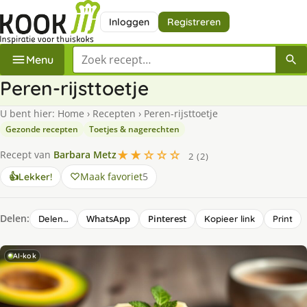
Inloggen
Registreren
Zoek een recept
Menu
Peren-rijsttoetje
U bent hier:
Home
›
Recepten
›
Peren-rijsttoetje
Gezonde recepten
Toetjes & nagerechten
★★☆☆☆
Recept van
Barbara Metz
2 (2)
Maak favoriet
5
👍
Lekker!
Delen:
WhatsApp
Pinterest
Delen…
Kopieer link
Print
AI-kok