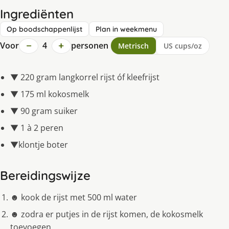
Ingrediënten
Op boodschappenlijst
Plan in weekmenu
−
+
Voor
4
personen
Metrisch
US cups/oz
▼ 220 gram langkorrel rijst óf kleefrijst
▼ 175 ml kokosmelk
▼ 90 gram suiker
▼ 1 à 2 peren
▼klontje boter
Bereidingswijze
☻ kook de rijst met 500 ml water
☻ zodra er putjes in de rijst komen, de kokosmelk
toevoegen