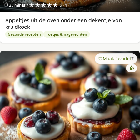
★★★★★
⏱ 25 min
👥 4
5 (1)
Appeltjes uit de oven onder een dekentje van
kruidkoek
Gezonde recepten
Toetjes & nagerechten
Maak favoriet
7
👍