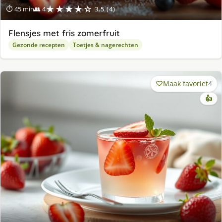
★★★★☆
⏱ 45 min
👥 4
3.5 (4)
Flensjes met fris zomerfruit
Gezonde recepten
Toetjes & nagerechten
Maak favoriet
4
👍