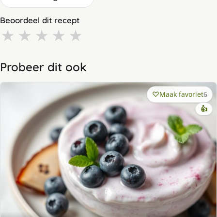
Beoordeel dit recept
★
★
★
★
★
Probeer dit ook
Maak favoriet
6
👍