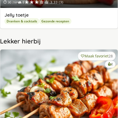
★★★☆☆
⏱ 30 min
👥 8
3.33 (3)
Jelly toetje
Dranken & cocktails
Gezonde recepten
Lekker hierbij
Maak favoriet
28
ke
👍
1
lek
ge