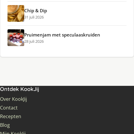
Chip & Dip
31 juli 2026
Pruimenjam met speculaaskruiden
28 juli 2026
Ontdek KookJij
Over KookJij
Contact
Recepten
Blog
Mijn KookJij