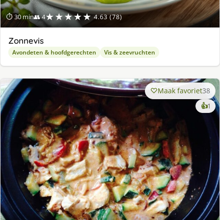
★★★★★
⏱ 30 min
👥 4
4.63 (78)
Zonnevis
Avondeten & hoofdgerechten
Vis & zeevruchten
Maak favoriet
38
ke
👍
1
lek
ge