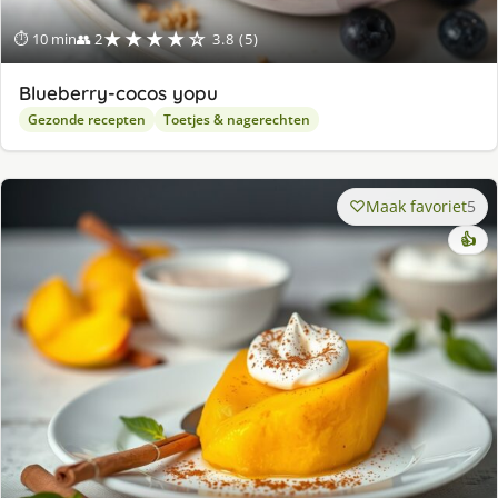
★★★★☆
⏱ 10 min
👥 2
3.8 (5)
Blueberry-cocos yopu
Gezonde recepten
Toetjes & nagerechten
Maak favoriet
5
👍