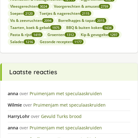
Vleesgerechten
Voorgerechten & amuses
3024
2759
Soepen
Toetjes & nagerechten
2120
2115
Vis & zeevruchten
Borrelhapjes & tapas
2094
2015
Taarten, koek & gebak
BBQ & buiten koken
1975
1434
Pasta & rijst
Groenten
Kip & gevogelte
1419
1312
1297
Salades
Gezonde recepten
1216
1177
Laatste reacties
anna
over
Pruimenjam met speculaaskruiden
Wilmie
over
Pruimenjam met speculaaskruiden
HarryLohr
over
Gevuld Turks brood
anna
over
Pruimenjam met speculaaskruiden