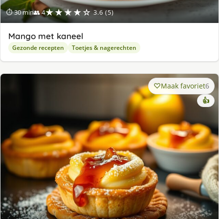
★★★★☆
⏱ 30 min
👥 4
3.6 (5)
Mango met kaneel
Gezonde recepten
Toetjes & nagerechten
Maak favoriet
6
👍