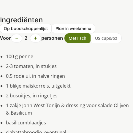
Ingrediënten
Op boodschappenlijst
Plan in weekmenu
−
+
Voor
2
personen
Metrisch
US cups/oz
100 g penne
2-3 tomaten, in stukjes
0.5 rode ui, in halve ringen
1 blikje maïskorrels, uitgelekt
2 bosuitjes, in ringetjes
1 zakje John West Tonijn & dressing voor salade Olijven
& Basilicum
basilicumblaadjes
ciabattabroodje, eventueel