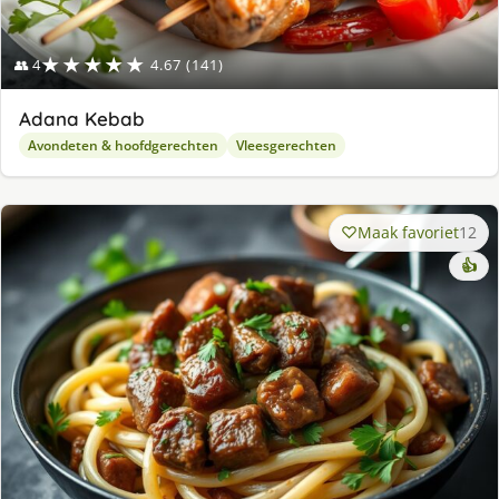
★★★★★
👥 4
4.67 (141)
Adana Kebab
Avondeten & hoofdgerechten
Vleesgerechten
Maak favoriet
12
👍