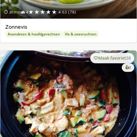
★★★★★
⏱ 30 min
👥 4
4.63 (78)
Zonnevis
Avondeten & hoofdgerechten
Vis & zeevruchten
Maak favoriet
38
ke
👍
1
lek
ge