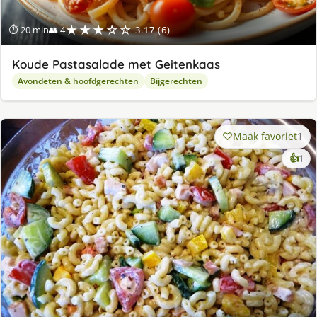
★★★☆☆
⏱ 20 min
👥 4
3.17 (6)
Koude Pastasalade met Geitenkaas
Avondeten & hoofdgerechten
Bijgerechten
Maak favoriet
1
ke
👍
1
lek
ge