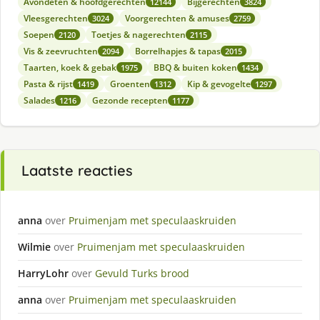
Avondeten & hoofdgerechten
Bijgerechten
12144
3824
Vleesgerechten
Voorgerechten & amuses
3024
2759
Soepen
Toetjes & nagerechten
2120
2115
Vis & zeevruchten
Borrelhapjes & tapas
2094
2015
Taarten, koek & gebak
BBQ & buiten koken
1975
1434
Pasta & rijst
Groenten
Kip & gevogelte
1419
1312
1297
Salades
Gezonde recepten
1216
1177
Laatste reacties
anna
over
Pruimenjam met speculaaskruiden
Wilmie
over
Pruimenjam met speculaaskruiden
HarryLohr
over
Gevuld Turks brood
anna
over
Pruimenjam met speculaaskruiden