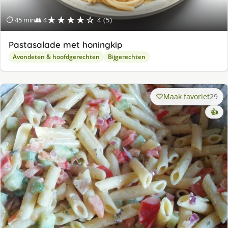
★★★★☆
⏱ 45 min
👥 4
4 (5)
Pastasalade met honingkip
Avondeten & hoofdgerechten
Bijgerechten
Maak favoriet
29
👍