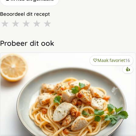
Beoordeel dit recept
★
★
★
★
★
Probeer dit ook
Maak favoriet
16
👍