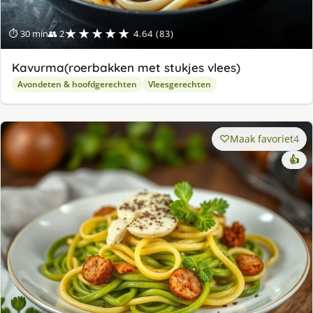
★★★★★
⏱ 30 min
👥 2
4.64 (83)
Kavurma(roerbakken met stukjes vlees)
Avondeten & hoofdgerechten
Vleesgerechten
Maak favoriet
4
👍