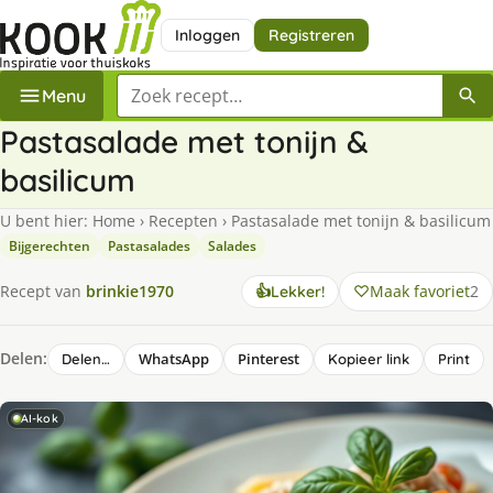
Inloggen
Registreren
Zoek een recept
Menu
Pastasalade met tonijn &
basilicum
U bent hier:
Home
›
Recepten
›
Pastasalade met tonijn & basilicum
Bijgerechten
Pastasalades
Salades
Maak favoriet
2
Recept van
brinkie1970
👍
Lekker!
Delen:
WhatsApp
Pinterest
Delen…
Kopieer link
Print
AI-kok