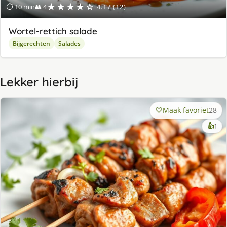
★★★★☆
⏱ 10 min
👥 4
4.17 (12)
Wortel-rettich salade
Bijgerechten
Salades
Lekker hierbij
Maak favoriet
28
ke
👍
1
lek
ge