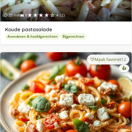
★★★★☆
⏱ 20 min
👥 8
4 (2)
Koude pastasalade
Avondeten & hoofdgerechten
Bijgerechten
Maak favoriet
12
👍