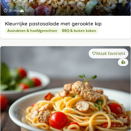
⏱ 30 min
👥 10
Kleurrijke pastasalade met gerookte kip
Avondeten & hoofdgerechten
BBQ & buiten koken
Maak favoriet
4
👍