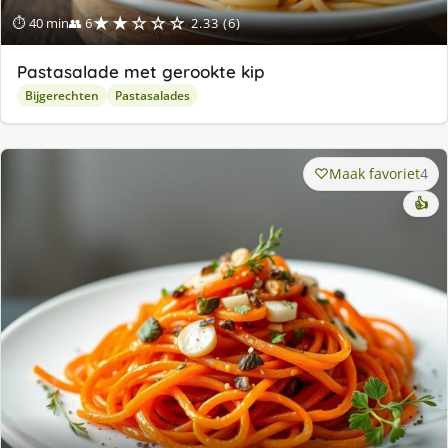
★★☆☆☆
⏱ 40 min
👥 6
2.33 (6)
Pastasalade met gerookte kip
Bijgerechten
Pastasalades
Maak favoriet
4
👍