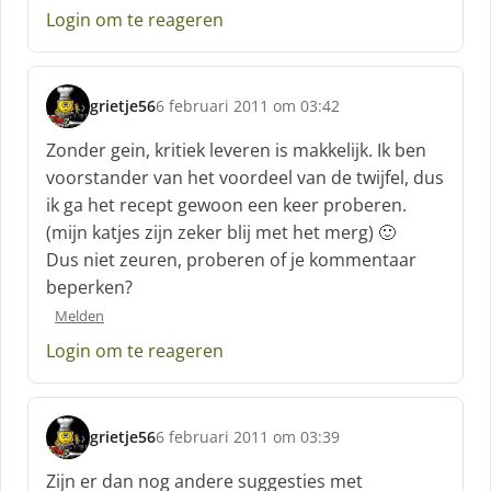
e
Login om te reageren
e
f
:
grietje56
6 februari 2011 om 03:42
s
c
Zonder gein, kritiek leveren is makkelijk. Ik ben
h
voorstander van het voordeel van de twijfel, dus
r
ik ga het recept gewoon een keer proberen.
e
(mijn katjes zijn zeker blij met het merg) 🙂
e
f
Dus niet zeuren, proberen of je kommentaar
:
beperken?
Melden
Login om te reageren
grietje56
6 februari 2011 om 03:39
s
c
Zijn er dan nog andere suggesties met