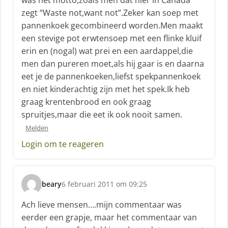
e
zegt “Waste not,want not”.Zeker kan soep met
e
f
pannenkoek gecombineerd worden.Men maakt
:
een stevige pot erwtensoep met een flinke kluif
erin en (nogal) wat prei en een aardappel,die
men dan pureren moet,als hij gaar is en daarna
eet je de pannenkoeken,liefst spekpannenkoek
en niet kinderachtig zijn met het spek.Ik heb
graag krentenbrood en ook graag
spruitjes,maar die eet ik ook nooit samen.
Melden
Login om te reageren
beary
6 februari 2011 om 09:25
s
c
Ach lieve mensen….mijn commentaar was
h
eerder een grapje, maar het commentaar van
r