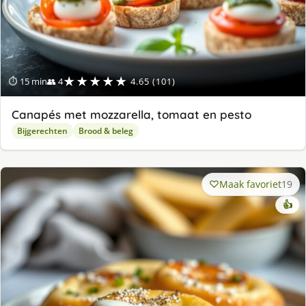
★★★★★
⏱ 15 min
👥 4
4.65 (101)
Canapés met mozzarella, tomaat en pesto
Bijgerechten
Brood & beleg
Maak favoriet
19
👍