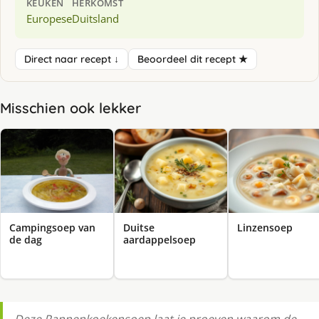
KEUKEN
HERKOMST
Europese
Duitsland
Direct naar recept ↓
Beoordeel dit recept ★
Misschien ook lekker
Campingsoep van
Duitse
Linzensoep
de dag
aardappelsoep