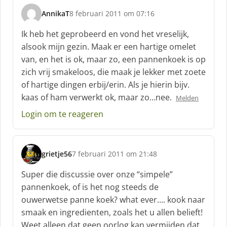
AnnikaT
8 februari 2011 om 07:16
s
c
Ik heb het geprobeerd en vond het vreselijk,
h
alsook mijn gezin. Maak er een hartige omelet
r
van, en het is ok, maar zo, een pannenkoek is op
e
zich vrij smakeloos, die maak je lekker met zoete
e
f
of hartige dingen erbij/erin. Als je hierin bijv.
:
kaas of ham verwerkt ok, maar zo…nee.
Melden
Login om te reageren
grietje56
7 februari 2011 om 21:48
s
c
Super die discussie over onze “simpele”
h
pannenkoek, of is het nog steeds de
r
ouwerwetse panne koek? what ever…. kook naar
e
smaak en ingredienten, zoals het u allen belieft!
e
f
Weet alleen dat geen oorlog kan vermijden dat