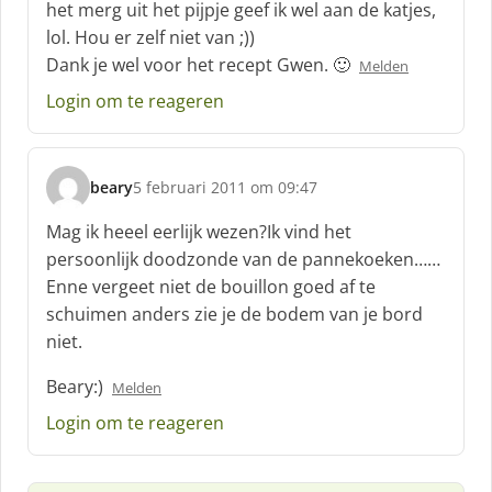
f
het merg uit het pijpje geef ik wel aan de katjes,
:
lol. Hou er zelf niet van ;))
Dank je wel voor het recept Gwen. 🙂
Melden
Login om te reageren
beary
5 februari 2011 om 09:47
s
c
Mag ik heeel eerlijk wezen?Ik vind het
h
persoonlijk doodzonde van de pannekoeken……
r
Enne vergeet niet de bouillon goed af te
e
schuimen anders zie je de bodem van je bord
e
f
niet.
:
Beary:)
Melden
Login om te reageren