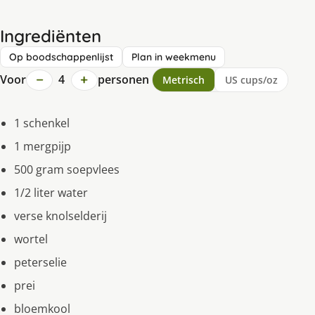
Ingrediënten
Op boodschappenlijst
Plan in weekmenu
−
+
Voor
4
personen
Metrisch
US cups/oz
1 schenkel
1 mergpijp
500 gram soepvlees
1/2 liter water
verse knolselderij
wortel
peterselie
prei
bloemkool