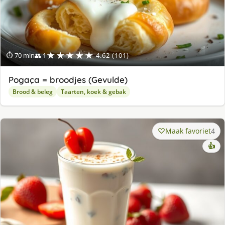
★★★★★
⏱ 70 min
👥 1
4.62 (101)
Pogaça = broodjes (Gevulde)
Brood & beleg
Taarten, koek & gebak
Maak favoriet
4
👍