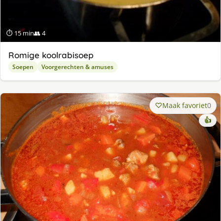
⏱ 15 min
👥 4
Romige koolrabisoep
Soepen
Voorgerechten & amuses
Maak favoriet
0
👍