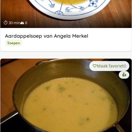
⏱ 30 min
👥 6
Aardappelsoep van Angela Merkel
Soepen
Maak favoriet
0
👍