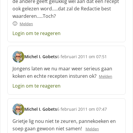
de andere geeft gelukkig wel aan dat een recept
e
ook gelezen word…..dat zal de Redactie best
e
f
waarderen…..Toch?
:
🙂
Melden
Login om te reageren
Michel I. Gobets
6 februari 2011 om 07:51
s
c
Jongens laten we nu maar weer serieus gaan
h
koken en echte recepten insturen ok?
Melden
r
e
Login om te reageren
e
f
:
Michel I. Gobets
6 februari 2011 om 07:47
s
c
Grietje lig nou niet te zeuren, pannekoeken en
h
soep gaan gewoon niet samen!
Melden
r