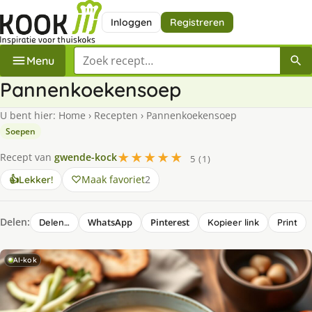
Inloggen
Registreren
Zoek een recept
Menu
Pannenkoekensoep
U bent hier:
Home
›
Recepten
›
Pannenkoekensoep
Soepen
★★★★★
Recept van
gwende-kock
5 (1)
Maak favoriet
2
👍
Lekker!
Delen:
WhatsApp
Pinterest
Delen…
Kopieer link
Print
AI-kok