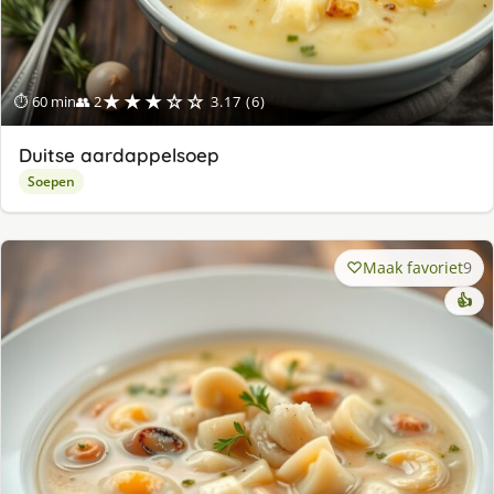
★★★☆☆
⏱ 60 min
👥 2
3.17 (6)
Duitse aardappelsoep
Soepen
Maak favoriet
9
👍