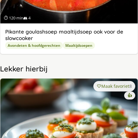
⏱ 120 min
👥 4
Pikante goulashsoep maaltijdsoep ook voor de
slowcooker
Avondeten & hoofdgerechten
Maaltijdsoepen
Lekker hierbij
Maak favoriet
8
👍