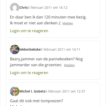
Chris
5 februari 2011 om 16:12
s
c
En daar ben ik dan 120 minuten mee bezig.
h
Ik moet er niet aan denken.:(
Melden
r
e
Login om te reageren
e
f
:
lekkerbekske
5 februari 2011 om 14:11
s
c
Beary,jammer van de pannekoeken? Nog
h
jammerder van die groenten.
Melden
r
e
Login om te reageren
e
f
:
Michel I. Gobets
5 februari 2011 om 12:37
s
c
Gaat dit ook met tompoezen?
h