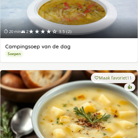
★★★★☆
⏱ 20 min
👥 2
3.5 (2)
Campingsoep van de dag
Soepen
Maak favoriet
11
👍