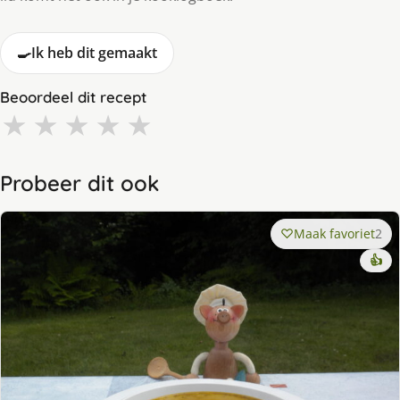
🍳
Ik heb dit gemaakt
Beoordeel dit recept
★
★
★
★
★
Probeer dit ook
Maak favoriet
2
👍