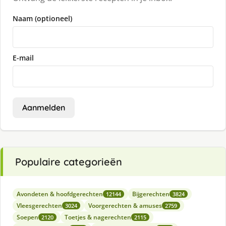
Naam (optioneel)
E-mail
Aanmelden
Populaire categorieën
Avondeten & hoofdgerechten
Bijgerechten
12144
3824
Vleesgerechten
Voorgerechten & amuses
3024
2759
Soepen
Toetjes & nagerechten
2120
2115