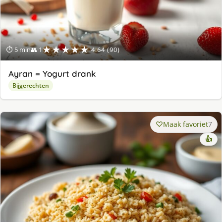
★★★★★
⏱ 5 min
👥 1
4.64 (90)
Ayran = Yogurt drank
Bijgerechten
Maak favoriet
7
👍