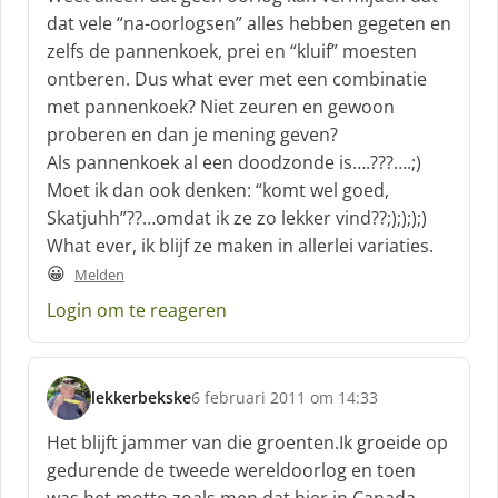
:
dat vele “na-oorlogsen” alles hebben gegeten en
zelfs de pannenkoek, prei en “kluif” moesten
ontberen. Dus what ever met een combinatie
met pannenkoek? Niet zeuren en gewoon
proberen en dan je mening geven?
Als pannenkoek al een doodzonde is….???….;)
Moet ik dan ook denken: “komt wel goed,
Skatjuhh”??…omdat ik ze zo lekker vind??;);););)
What ever, ik blijf ze maken in allerlei variaties.
😀
Melden
Login om te reageren
lekkerbekske
6 februari 2011 om 14:33
s
c
Het blijft jammer van die groenten.Ik groeide op
h
gedurende de tweede wereldoorlog en toen
r
was het motto,zoals men dat hier in Canada