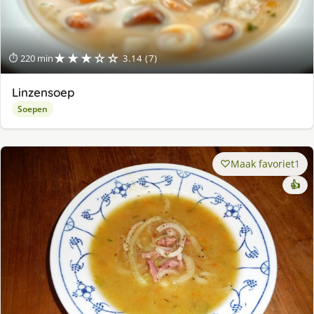
★★★☆☆
⏱ 220 min
3.14 (7)
Linzensoep
Soepen
Maak favoriet
1
👍