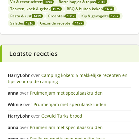
Vis & zeevruchten
Borrelhapjes & tapas
2094
2015
Taarten, koek & gebak
BBQ & buiten koken
1975
1434
Pasta & rijst
Groenten
Kip & gevogelte
1419
1312
1297
Salades
Gezonde recepten
1216
1177
Laatste reacties
HarryLohr
over
Camping koken: 5 makkelijke recepten en
tips voor op de camping
anna
over
Pruimenjam met speculaaskruiden
Wilmie
over
Pruimenjam met speculaaskruiden
HarryLohr
over
Gevuld Turks brood
anna
over
Pruimenjam met speculaaskruiden
anna
over
Snelle courgettesoep met witte kaas