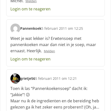
Michel.
Melden
r
e
Login om te reageren
e
f
:
Pannenkoek
5 februari 2011 om 12:25
s
c
Weet je wat lekker is? Erwtensoep met
h
pannenkoeken maar dan niet in je soep, maar
r
ernaast. Heerlijk.
Melden
e
e
Login om te reageren
f
:
grietje56
5 februari 2011 om 12:21
s
c
Toen ik las “Pannenkoekensoep” dacht ik:
h
“Jakkie”! 😕
r
Maar nu ik de ingredienten en de bereiding heb
e
gelezen ga ik het zeker eens proberen!! (Oh, ja…
e