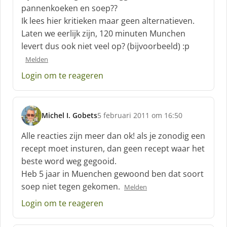
h
pannenkoeken en soep??
r
Ik lees hier kritieken maar geen alternatieven.
e
Laten we eerlijk zijn, 120 minuten Munchen
e
f
levert dus ook niet veel op? (bijvoorbeeld) :p
:
Melden
Login om te reageren
Michel I. Gobets
5 februari 2011 om 16:50
s
c
Alle reacties zijn meer dan ok! als je zonodig een
h
recept moet insturen, dan geen recept waar het
r
beste word weg gegooid.
e
Heb 5 jaar in Muenchen gewoond ben dat soort
e
f
soep niet tegen gekomen.
Melden
:
Login om te reageren