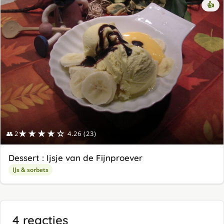
👍
★★★★☆
👥 2
4.26 (23)
Dessert : Ijsje van de Fijnproever
IJs & sorbets
4 reacties