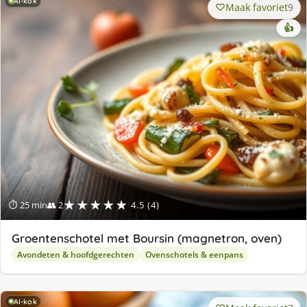
AI-kok
Maak favoriet
9
👍
★★★★★
⏱ 25 min
👥 2
4.5 (4)
Groentenschotel met Boursin (magnetron, oven)
Avondeten & hoofdgerechten
Ovenschotels & eenpans
AI-kok