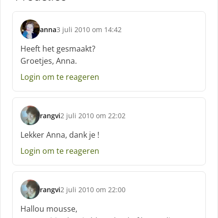
anna
3 juli 2010 om 14:42
s
c
Heeft het gesmaakt?
h
Groetjes, Anna.
r
e
Login om te reageren
e
f
:
rangvi
2 juli 2010 om 22:02
s
c
Lekker Anna, dank je !
h
Login om te reageren
r
e
e
f
rangvi
2 juli 2010 om 22:00
:
s
c
Hallou mousse,
h