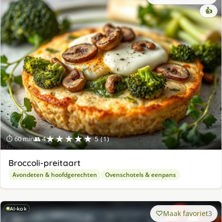
👍
★★★★★
⏱ 60 min
👥 4
5 (1)
Broccoli-preitaart
Avondeten & hoofdgerechten
Ovenschotels & eenpans
AI-kok
Maak favoriet
3