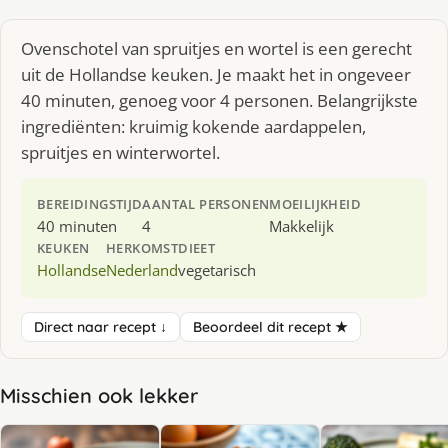
Ovenschotel van spruitjes en wortel is een gerecht
uit de Hollandse keuken. Je maakt het in ongeveer
40 minuten, genoeg voor 4 personen. Belangrijkste
ingrediënten: kruimig kokende aardappelen,
spruitjes en winterwortel.
BEREIDINGSTIJD
AANTAL PERSONEN
MOEILIJKHEID
40 minuten
4
Makkelijk
KEUKEN
HERKOMST
DIEET
Hollandse
Nederland
vegetarisch
Direct naar recept ↓
Beoordeel dit recept ★
Misschien ook lekker