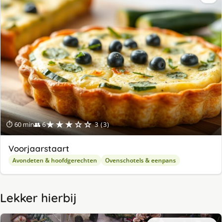
★★★☆☆
⏱ 60 min
👥 6
3 (3)
Voorjaarstaart
Avondeten & hoofdgerechten
Ovenschotels & eenpans
Lekker hierbij