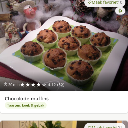
Maak favoriet
10
👍
★★★★☆
⏱ 30 min
4.12 (52)
Chocolade muffins
Taarten, koek & gebak
Maak favoriet
21