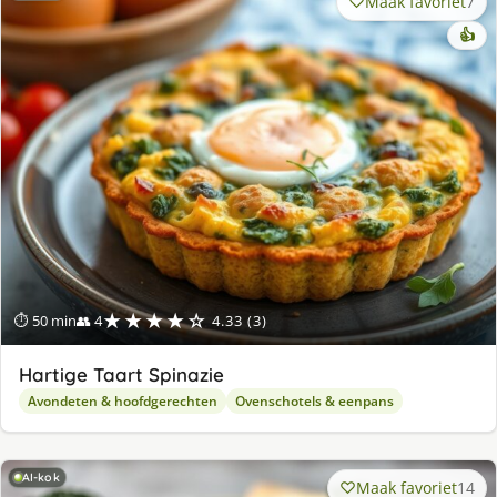
Maak favoriet
7
👍
★★★★☆
⏱ 50 min
👥 4
4.33 (3)
Hartige Taart Spinazie
Avondeten & hoofdgerechten
Ovenschotels & eenpans
AI-kok
Maak favoriet
14