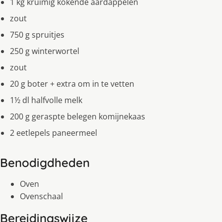
1 kg kruimig kokende aardappelen
zout
750 g spruitjes
250 g winterwortel
zout
20 g boter + extra om in te vetten
1½ dl halfvolle melk
200 g geraspte belegen komijnekaas
2 eetlepels paneermeel
Benodigdheden
Oven
Ovenschaal
Bereidingswijze