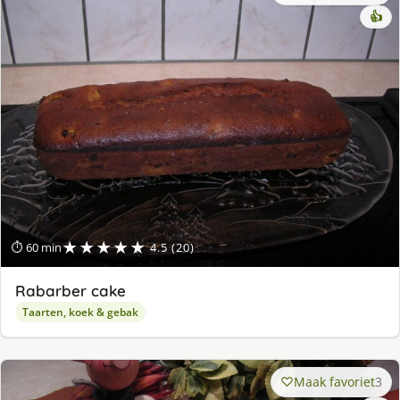
👍
★★★★★
⏱ 60 min
4.5 (20)
Rabarber cake
Taarten, koek & gebak
Maak favoriet
3