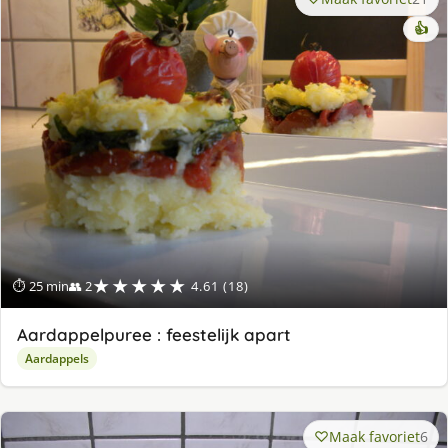
👍
★★★★★
⏱ 25 min
👥 2
4.61 (18)
Aardappelpuree : feestelijk apart
Aardappels
Maak favoriet
6