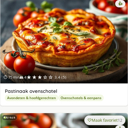
👍
★★★☆☆
⏱ 75 min
👥 4
3.4 (5)
Pastinaak ovenschotel
Avondeten & hoofdgerechten
Ovenschotels & eenpans
AI-kok
Maak favoriet
12