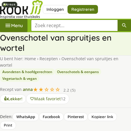
AI-kok
AI-kok
AI-kok
AI-kok
AI-kok
AI-kok
Inloggen
Registreren
Zoek een recept
Menu
Ovenschotel van spruitjes en
wortel
U bent hier:
Home
›
Recepten
›
Ovenschotel van spruitjes en
wortel
Avondeten & hoofdgerechten
Ovenschotels & eenpans
Vegetarisch & vegan
★★☆☆☆
Recept van
anna
2.2 (5)
Maak favoriet
12
👍
Lekker!
Delen:
WhatsApp
Facebook
Pinterest
Kopieer link
Print