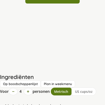
Ingrediënten
Op boodschappenlijst
Plan in weekmenu
−
+
Voor
4
personen
Metrisch
US cups/oz