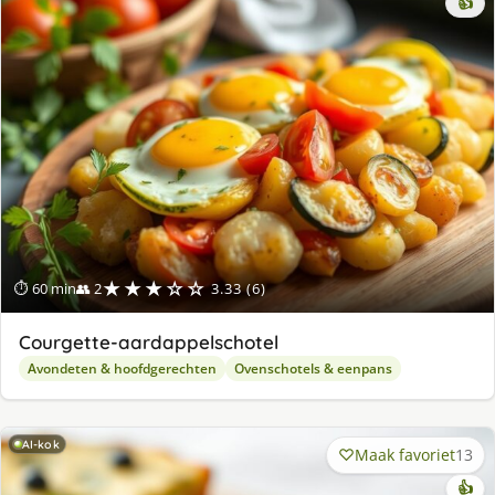
👍
★★★☆☆
⏱ 60 min
👥 2
3.33 (6)
Courgette-aardappelschotel
Avondeten & hoofdgerechten
Ovenschotels & eenpans
AI-kok
Maak favoriet
13
👍