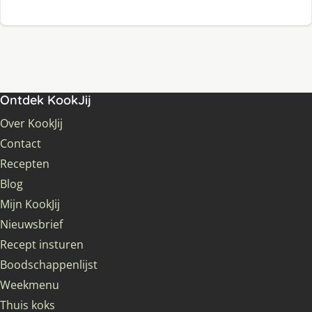
Ontdek KookJij
Over KookJij
Contact
Recepten
Blog
Mijn KookJij
Nieuwsbrief
Recept insturen
Boodschappenlijst
Weekmenu
Thuis koks