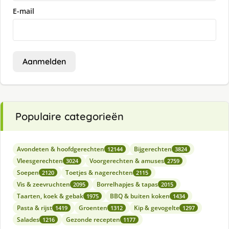
E-mail
Aanmelden
Populaire categorieën
Avondeten & hoofdgerechten
Bijgerechten
12144
3824
Vleesgerechten
Voorgerechten & amuses
3024
2759
Soepen
Toetjes & nagerechten
2120
2115
Vis & zeevruchten
Borrelhapjes & tapas
2095
2015
Taarten, koek & gebak
BBQ & buiten koken
1975
1434
Pasta & rijst
Groenten
Kip & gevogelte
1419
1312
1297
Salades
Gezonde recepten
1216
1177