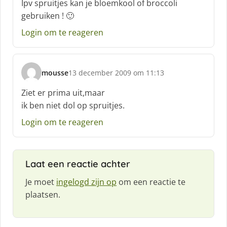
Ipv spruitjes kan je bloemkool of broccoli
r
gebruiken ! 🙂
e
e
Login om te reageren
f
:
mousse
13 december 2009 om 11:13
s
c
Ziet er prima uit,maar
h
ik ben niet dol op spruitjes.
r
e
Login om te reageren
e
f
:
Laat een reactie achter
Je moet
ingelogd zijn op
om een reactie te
plaatsen.