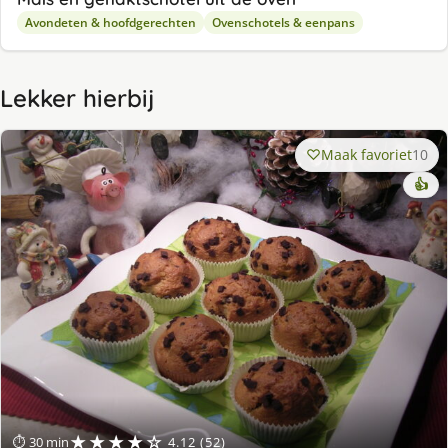
Avondeten & hoofdgerechten
Ovenschotels & eenpans
Lekker hierbij
Maak favoriet
10
👍
★★★★☆
⏱ 30 min
4.12 (52)