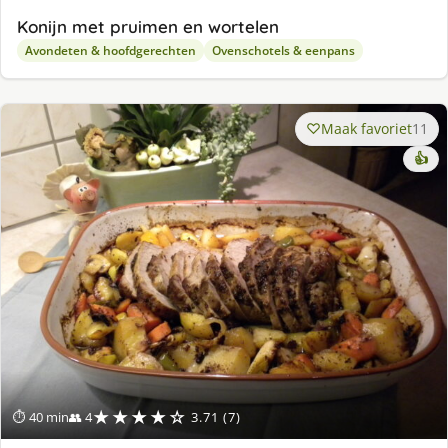
Konijn met pruimen en wortelen
Avondeten & hoofdgerechten
Ovenschotels & eenpans
Maak favoriet
11
👍
★★★★☆
⏱ 40 min
👥 4
3.71 (7)