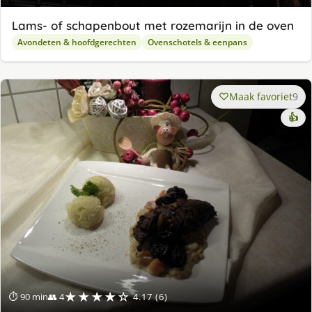
Lams- of schapenbout met rozemarijn in de oven
Avondeten & hoofdgerechten
Ovenschotels & eenpans
Maak favoriet
9
👍
★★★★☆
⏱ 90 min
👥 4
4.17 (6)