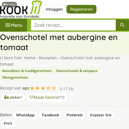
AI-kok
Inloggen
Registreren
Zoek een recept
Menu
Ovenschotel met aubergine en
tomaat
U bent hier:
Home
›
Recepten
›
Ovenschotel met aubergine en
tomaat
Avondeten & hoofdgerechten
Ovenschotels & eenpans
Vleesgerechten
★★★☆☆
Recept van
apz
3.17 (6)
Maak favoriet
10
👍
Lekker!
Delen:
WhatsApp
Facebook
Pinterest
Kopieer link
Print