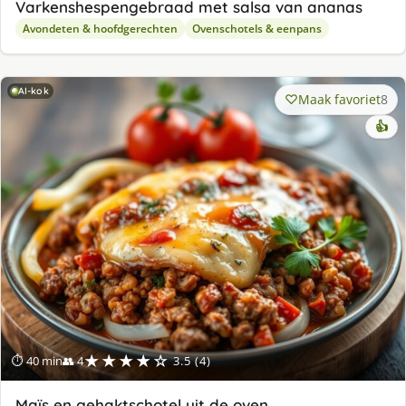
Varkenshespengebraad met salsa van ananas
Avondeten & hoofdgerechten
Ovenschotels & eenpans
AI-kok
Maak favoriet
8
👍
★★★★☆
⏱ 40 min
👥 4
3.5 (4)
Maïs en gehaktschotel uit de oven