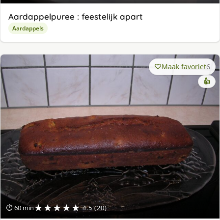
Aardappelpuree : feestelijk apart
Aardappels
Maak favoriet
6
👍
★★★★★
⏱ 60 min
4.5 (20)