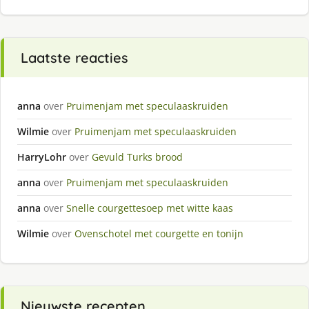
Laatste reacties
anna
over
Pruimenjam met speculaaskruiden
Wilmie
over
Pruimenjam met speculaaskruiden
HarryLohr
over
Gevuld Turks brood
anna
over
Pruimenjam met speculaaskruiden
anna
over
Snelle courgettesoep met witte kaas
Wilmie
over
Ovenschotel met courgette en tonijn
Nieuwste recepten