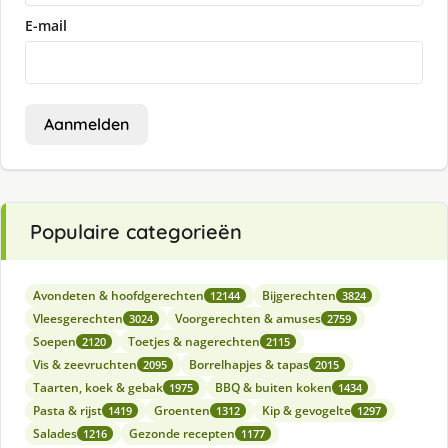
E-mail
Aanmelden
Populaire categorieën
Avondeten & hoofdgerechten
Bijgerechten
12144
3824
Vleesgerechten
Voorgerechten & amuses
3024
2759
Soepen
Toetjes & nagerechten
2120
2115
Vis & zeevruchten
Borrelhapjes & tapas
2095
2015
Taarten, koek & gebak
BBQ & buiten koken
1975
1434
Pasta & rijst
Groenten
Kip & gevogelte
1419
1312
1297
Salades
Gezonde recepten
1216
1177