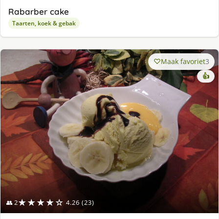
Rabarber cake
Taarten, koek & gebak
Maak favoriet
3
👍
★★★★☆
👥 2
4.26 (23)