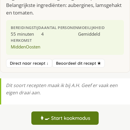
Belangrijkste ingrediënten: aubergines, lamsgehakt
en tomaten.
BEREIDINGSTIJD
AANTAL PERSONEN
MOEILIJKHEID
55 minuten
4
Gemiddeld
HERKOMST
MiddenOosten
Direct naar recept ↓
Beoordeel dit recept ★
Dit soort recepten maak ik bij A.H. Geef er vaak een
eigen draai aan.
👩‍🍳 Start kookmodus