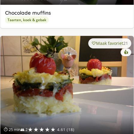
Chocolade muffins
Taarten, koek & gebak
Maak favoriet
21
👍
★★★★★
⏱ 25 min
👥 2
4.61 (18)