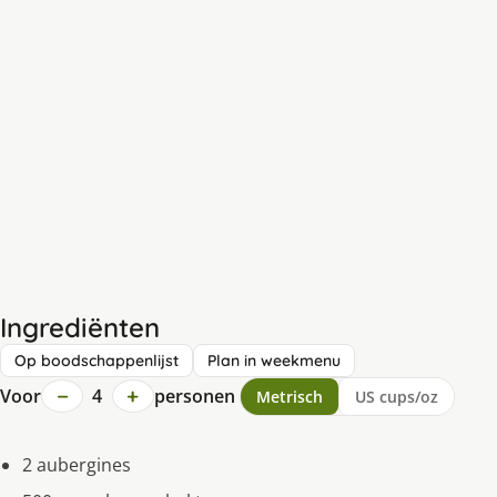
Ingrediënten
Op boodschappenlijst
Plan in weekmenu
−
+
Voor
4
personen
Metrisch
US cups/oz
2 aubergines