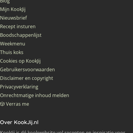
Blog
Mijn KookJij
Nieuwsbrief
Recept insturen
Boodschappenlijst
Weekmenu
Thuis koks
Cookies op KookJij
Gebruikersvoorwaarden
Disclaimer en copyright
Privacyverklaring
Onrechtmatige inhoud melden
🎲 Verras me
Over KookJij.nl
KookJij is dé kookwebsite vol recepten en inspiratie voor