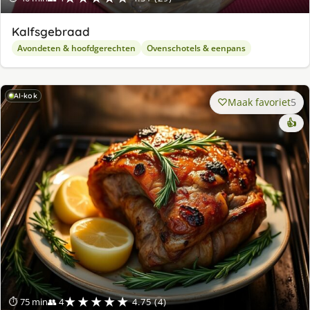
Kalfsgebraad
Avondeten & hoofdgerechten
Ovenschotels & eenpans
AI-kok
Maak favoriet
5
👍
★★★★★
⏱ 75 min
👥 4
4.75 (4)