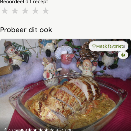
Beoordeel dit recept
★
★
★
★
★
Probeer dit ook
Maak favoriet
8
👍
★★★★☆
⏱ 40 min
👥 4
4.31 (29)