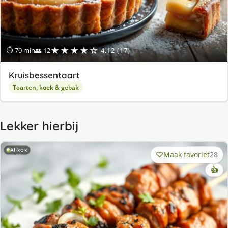
★★★★☆
⏱ 70 min
👥 12
4.12 (17)
Kruisbessentaart
Taarten, koek & gebak
Lekker hierbij
AI-kok
Maak favoriet
28
👍