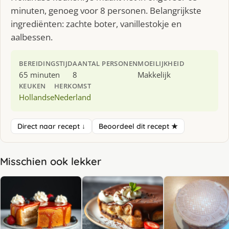
minuten, genoeg voor 8 personen. Belangrijkste
ingrediënten: zachte boter, vanillestokje en
aalbessen.
BEREIDINGSTIJD
AANTAL PERSONEN
MOEILIJKHEID
65 minuten
8
Makkelijk
KEUKEN
HERKOMST
Hollandse
Nederland
Direct naar recept ↓
Beoordeel dit recept ★
Misschien ook lekker