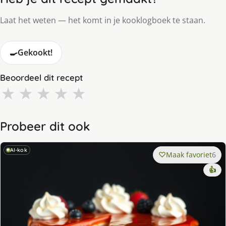
Laat het weten — het komt in je kooklogboek te staan.
🍳
Gekookt!
Beoordeel dit recept
★
★
★
★
★
Probeer dit ook
AI-kok
Maak favoriet
6
👍