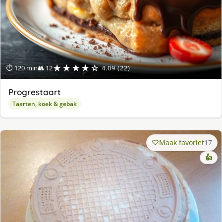
★★★★☆
⏱ 120 min
👥 12
4.09 (22)
Progrestaart
Taarten, koek & gebak
Maak favoriet
17
👍