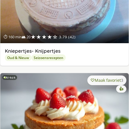
★★★★☆
⏱ 160 min
👥 20
3.79 (42)
Kniepertjes- Knijpertjes
Oud & Nieuw
Seizoensrecepten
AI-kok
Maak favoriet
3
👍