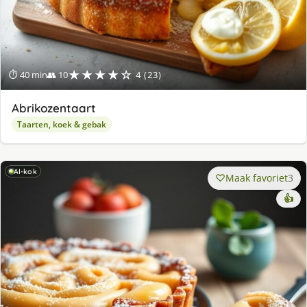
★★★★☆
⏱ 40 min
👥 10
4 (23)
Abrikozentaart
Taarten, koek & gebak
AI-kok
Maak favoriet
3
👍