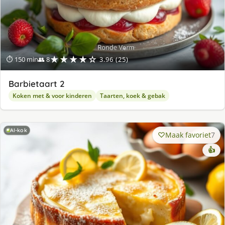
★★★★☆
⏱ 150 min
👥 8
3.96 (25)
Barbietaart 2
Koken met & voor kinderen
Taarten, koek & gebak
AI-kok
Maak favoriet
7
👍