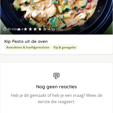
★★★★☆
⏱ 45 min
👥 4
4.39 (96)
Kip Pesto uit de oven
Avondeten & hoofdgerechten
Kip & gevogelte
💬
Nog geen reacties
Heb je dit gemaakt of heb je een vraag? Wees de
eerste die reageert.