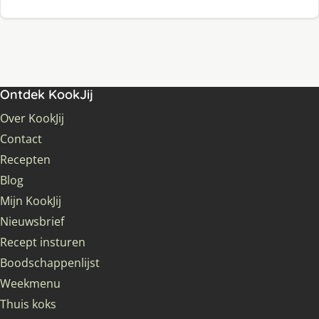
Ontdek KookJij
Over KookJij
Contact
Recepten
Blog
Mijn KookJij
Nieuwsbrief
Recept insturen
Boodschappenlijst
Weekmenu
Thuis koks