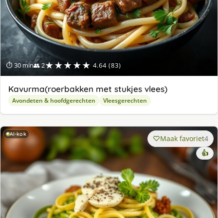
★★★★★
⏱ 30 min
👥 2
4.64 (83)
Kavurma(roerbakken met stukjes vlees)
Avondeten & hoofdgerechten
Vleesgerechten
AI-kok
Maak favoriet
4
👍