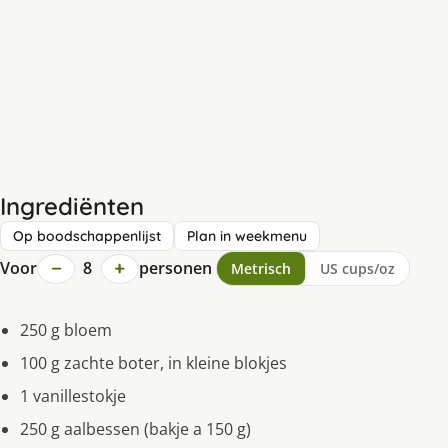
Ingrediënten
Op boodschappenlijst
Plan in weekmenu
−
+
Voor
8
personen
Metrisch
US cups/oz
250 g bloem
100 g zachte boter, in kleine blokjes
1 vanillestokje
250 g aalbessen (bakje a 150 g)