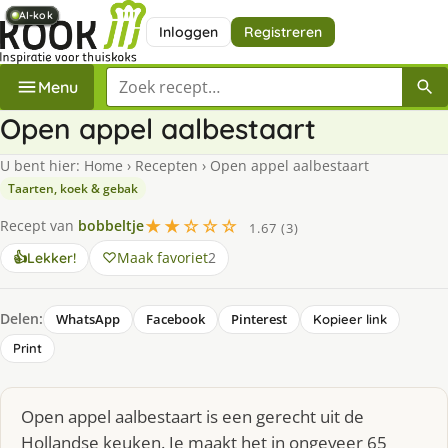
AI-kok
AI-kok
AI-kok
AI-kok
AI-kok
AI-kok
AI-kok
Inloggen
Registreren
Zoek een recept
Menu
Open appel aalbestaart
U bent hier:
Home
›
Recepten
›
Open appel aalbestaart
Taarten, koek & gebak
★★☆☆☆
Recept van
bobbeltje
1.67 (3)
Maak favoriet
2
👍
Lekker!
Delen:
WhatsApp
Facebook
Pinterest
Kopieer link
Print
Open appel aalbestaart is een gerecht uit de
Hollandse keuken. Je maakt het in ongeveer 65