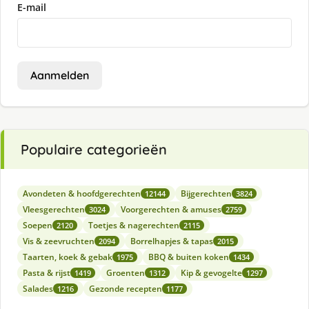
E-mail
Aanmelden
Populaire categorieën
Avondeten & hoofdgerechten
Bijgerechten
12144
3824
Vleesgerechten
Voorgerechten & amuses
3024
2759
Soepen
Toetjes & nagerechten
2120
2115
Vis & zeevruchten
Borrelhapjes & tapas
2094
2015
Taarten, koek & gebak
BBQ & buiten koken
1975
1434
Pasta & rijst
Groenten
Kip & gevogelte
1419
1312
1297
Salades
Gezonde recepten
1216
1177