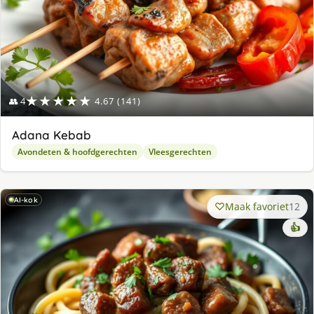
★★★★★
👥 4
4.67 (141)
Adana Kebab
Avondeten & hoofdgerechten
Vleesgerechten
AI-kok
Maak favoriet
12
👍