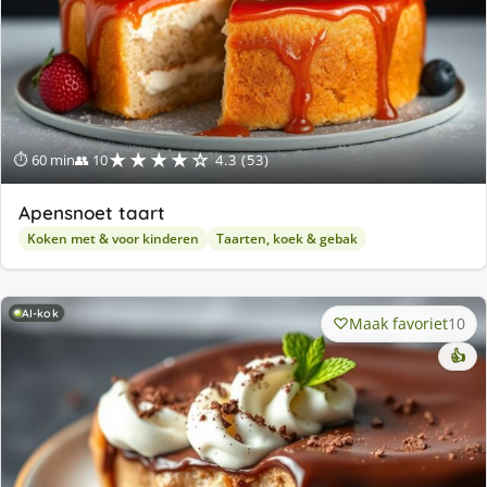
★★★★☆
⏱ 60 min
👥 10
4.3 (53)
Apensnoet taart
Koken met & voor kinderen
Taarten, koek & gebak
AI-kok
Maak favoriet
10
👍