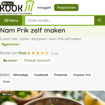
AI-kok
AI-kok
AI-kok
AI-kok
AI-kok
AI-kok
Inloggen
Registreren
Zoek een recept
Menu
Nam Prik zelf maken
U bent hier:
Home
›
Recepten
›
Nam Prik zelf maken
Bijgerechten
★★★☆☆
Recept van
flavia
3 (2)
Maak favoriet
0
👍
Lekker!
Delen:
WhatsApp
Facebook
Pinterest
Kopieer link
Print
AI-kok