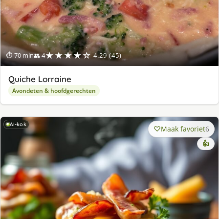
★★★★☆
⏱ 70 min
👥 4
4.29 (45)
Quiche Lorraine
Avondeten & hoofdgerechten
AI-kok
Maak favoriet
6
👍