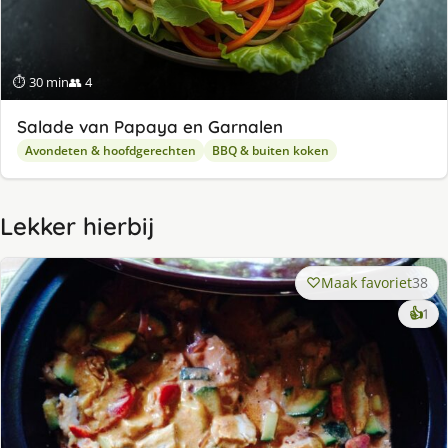
⏱ 30 min
👥 4
Salade van Papaya en Garnalen
Avondeten & hoofdgerechten
BBQ & buiten koken
Lekker hierbij
Maak favoriet
38
ke
👍
1
lek
ge