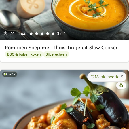
★★★★★
⏱ 450 min
👥 4
5 (1)
Pompoen Soep met Thais Tintje uit Slow Cooker
BBQ & buiten koken
Bijgerechten
AI-kok
Maak favoriet
5
👍