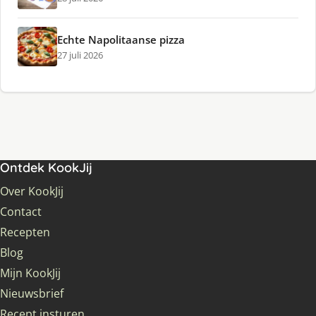
Echte Napolitaanse pizza
27 juli 2026
Ontdek KookJij
Over KookJij
Contact
Recepten
Blog
Mijn KookJij
Nieuwsbrief
Recept insturen