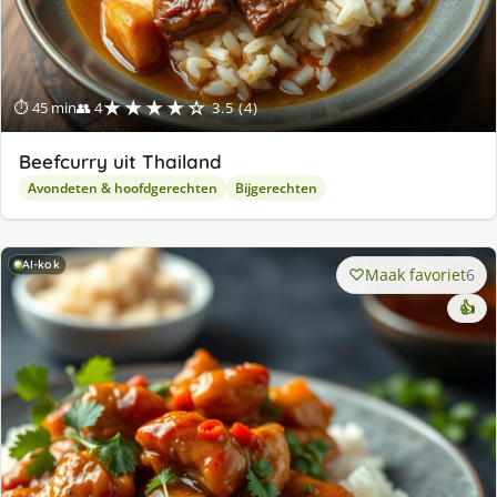
★★★★☆
⏱ 45 min
👥 4
3.5 (4)
Beefcurry uit Thailand
Avondeten & hoofdgerechten
Bijgerechten
AI-kok
Maak favoriet
6
👍