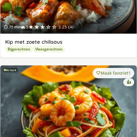
★★★☆☆
⏱ 75 min
👥 5
3.25 (4)
Kip met zoete chilisaus
Bijgerechten
Vleesgerechten
AI-kok
Maak favoriet
1
👍