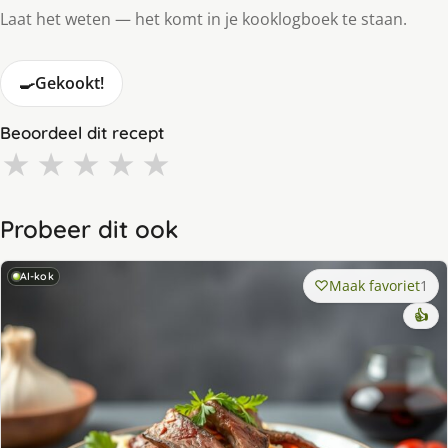
Laat het weten — het komt in je kooklogboek te staan.
🍳
Gekookt!
Beoordeel dit recept
★
★
★
★
★
Probeer dit ook
AI-kok
Maak favoriet
1
👍