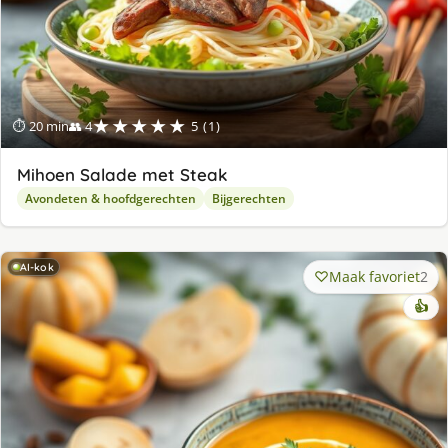
★★★★★
⏱ 20 min
👥 4
5 (1)
Mihoen Salade met Steak
Avondeten & hoofdgerechten
Bijgerechten
AI-kok
Maak favoriet
2
👍