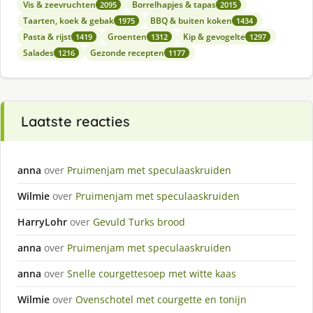
Vis & zeevruchten
Borrelhapjes & tapas
2095
2015
Taarten, koek & gebak
BBQ & buiten koken
1975
1434
Pasta & rijst
Groenten
Kip & gevogelte
1419
1312
1297
Salades
Gezonde recepten
1216
1177
Laatste reacties
anna
over
Pruimenjam met speculaaskruiden
Wilmie
over
Pruimenjam met speculaaskruiden
HarryLohr
over
Gevuld Turks brood
anna
over
Pruimenjam met speculaaskruiden
anna
over
Snelle courgettesoep met witte kaas
Wilmie
over
Ovenschotel met courgette en tonijn