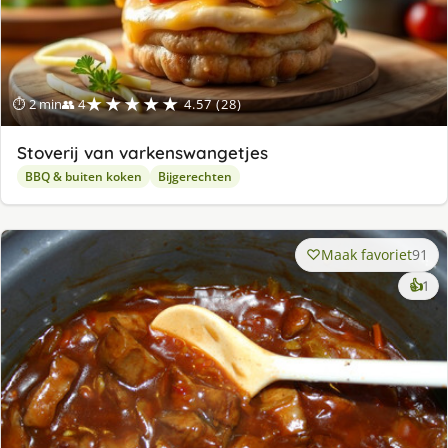
★★★★★
⏱ 2 min
👥 4
4.57 (28)
Stoverij van varkenswangetjes
BBQ & buiten koken
Bijgerechten
Maak favoriet
91
ke
👍
1
lek
ge