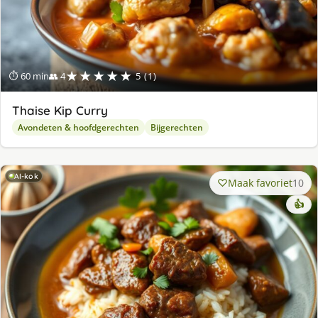
★★★★★
⏱ 60 min
👥 4
5 (1)
Thaise Kip Curry
Avondeten & hoofdgerechten
Bijgerechten
AI-kok
Maak favoriet
10
👍