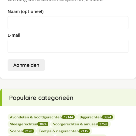
Naam (optioneel)
E-mail
Aanmelden
Populaire categorieën
Avondeten & hoofdgerechten
Bijgerechten
12144
3824
Vleesgerechten
Voorgerechten & amuses
3024
2759
Soepen
Toetjes & nagerechten
2120
2115