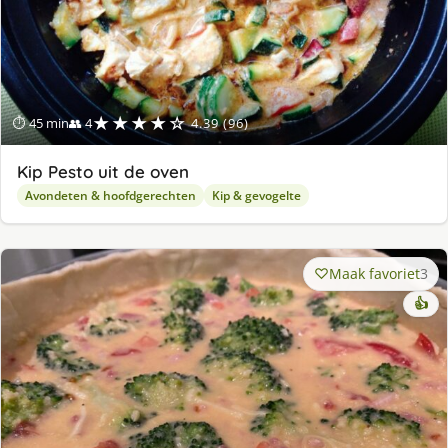
★★★★☆
⏱ 45 min
👥 4
4.39 (96)
Kip Pesto uit de oven
Avondeten & hoofdgerechten
Kip & gevogelte
Maak favoriet
3
👍