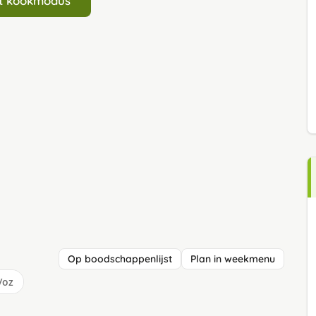
art kookmodus
Op boodschappenlijst
Plan in weekmenu
/oz