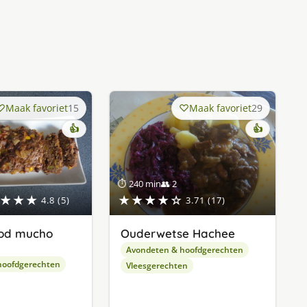
Maak favoriet
15
Maak favoriet
29
👍
👍
⏱ 240 min
👥 2
★★★
★★★★☆
4.8 (5)
3.71 (17)
od mucho
Ouderwetse Hachee
Avondeten & hoofdgerechten
hoofdgerechten
Vleesgerechten