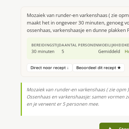
Mozaiek van runder-en varkenshaas ( zie opm )
maakt het in ongeveer 30 minuten, genoeg voo
ossenhaas, varkenshaasje en dunne plakken
BEREIDINGSTIJD
AANTAL PERSONEN
MOEILIJKHEID
K
30 minuten
5
Gemiddeld
H
Direct naar recept ↓
Beoordeel dit recept ★
Mozaiek van runder-en varkenshaas ( zie opm ) i
Ossenhaas en varkenshaasje: samen vormen ze
en je verwent er 5 personen mee.