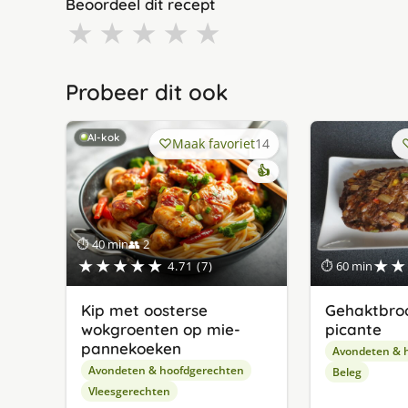
Beoordeel dit recept
★
★
★
★
★
Probeer dit ook
AI-kok
Maak favoriet
14
👍
⏱ 40 min
👥 2
★★★★★
★★
4.71 (7)
⏱ 60 min
Kip met oosterse
Gehaktbro
wokgroenten op mie-
picante
pannekoeken
Avondeten & 
Avondeten & hoofdgerechten
Beleg
Vleesgerechten