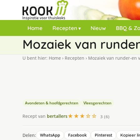
Home
Recepten
Nieuw
BBQ & Z
Mozaiek van runder
U bent hier:
Home
›
Recepten
›
Mozaiek van runder-en v
Avondeten & hoofdgerechten
Vleesgerechten
★★★☆☆
Recept van
bertallers
3 (6)
Delen:
WhatsApp
Facebook
Pinterest
Kopieer li