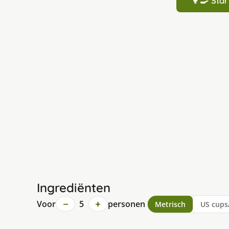
👩‍🍳 St
Ingrediënten
−
+
Voor
5
personen
Metrisch
US cups