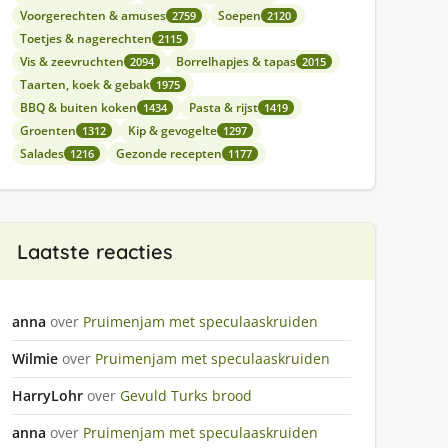
Voorgerechten & amuses
Soepen
2759
2120
Toetjes & nagerechten
2115
Vis & zeevruchten
Borrelhapjes & tapas
2094
2015
Taarten, koek & gebak
1975
BBQ & buiten koken
Pasta & rijst
1434
1419
Groenten
Kip & gevogelte
1312
1297
Salades
Gezonde recepten
1216
1177
Laatste reacties
anna
over
Pruimenjam met speculaaskruiden
Wilmie
over
Pruimenjam met speculaaskruiden
HarryLohr
over
Gevuld Turks brood
anna
over
Pruimenjam met speculaaskruiden