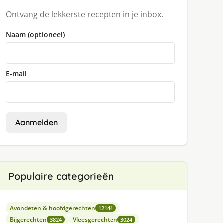
Ontvang de lekkerste recepten in je inbox.
Naam (optioneel)
E-mail
Aanmelden
Populaire categorieën
Avondeten & hoofdgerechten
12144
Bijgerechten
Vleesgerechten
3824
3024