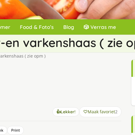
omer
Food & Foto’s
Blog
🎲 Verras me
-en varkenshaas ( zie 
arkenshaas ( zie opm )
Maak favoriet
2
👍
Lekker!
nk
Print