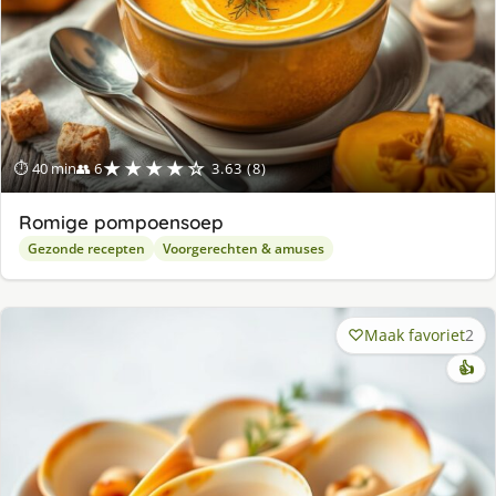
★★★★☆
⏱ 40 min
👥 6
3.63 (8)
Romige pompoensoep
Gezonde recepten
Voorgerechten & amuses
Maak favoriet
2
👍