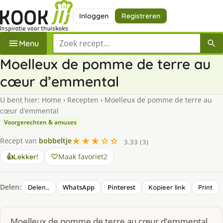
Inloggen
Registreren
Zoek een recept
Menu
Moelleux de pomme de terre au
cœur d’emmental
U bent hier:
Home
›
Recepten
›
Moelleux de pomme de terre au
cœur d’emmental
Voorgerechten & amuses
★★★☆☆
Recept van
bobbeltje
3.33 (3)
Maak favoriet
2
👍
Lekker!
Delen:
WhatsApp
Pinterest
Delen…
Kopieer link
Print
Moelleux de pomme de terre au cœur d’emmental