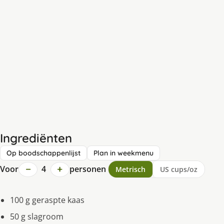
Ingrediënten
Op boodschappenlijst
Plan in weekmenu
−
+
Voor
4
personen
Metrisch
US cups/oz
100 g geraspte kaas
50 g slagroom