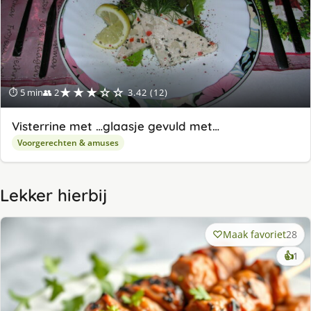
★★★☆☆
⏱ 5 min
👥 2
3.42 (12)
Visterrine met …glaasje gevuld met…
Voorgerechten & amuses
Lekker hierbij
Maak favoriet
28
ke
👍
1
lek
ge