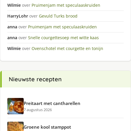
Wilmie
over
Pruimenjam met speculaaskruiden
HarryLohr
over
Gevuld Turks brood
anna
over
Pruimenjam met speculaaskruiden
anna
over
Snelle courgettesoep met witte kaas
Wilmie
over
Ovenschotel met courgette en tonijn
Nieuwste recepten
Preitaart met cantharellen
7 augustus 2026
Groene kool stamppot