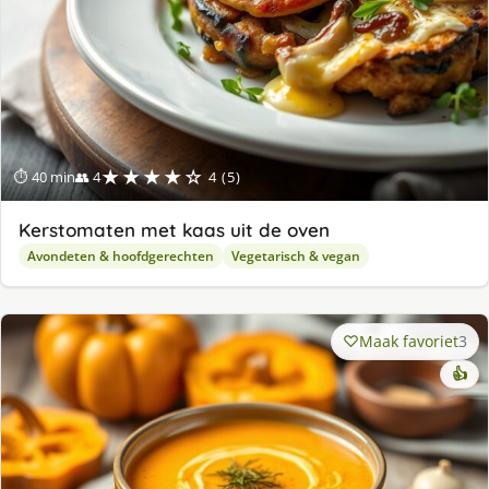
★★★★☆
⏱ 40 min
👥 4
4 (5)
Kerstomaten met kaas uit de oven
Avondeten & hoofdgerechten
Vegetarisch & vegan
Maak favoriet
3
👍