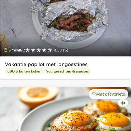
★★★★☆
⏱ 5 min
👥 2
4.33 (6)
Vakantie papilot met langoestines
BBQ & buiten koken
Voorgerechten & amuses
Maak favoriet
8
👍