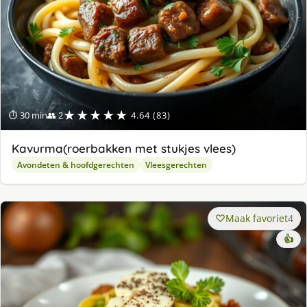
★★★★★
⏱ 30 min
👥 2
4.64 (83)
Kavurma(roerbakken met stukjes vlees)
Avondeten & hoofdgerechten
Vleesgerechten
Maak favoriet
4
👍