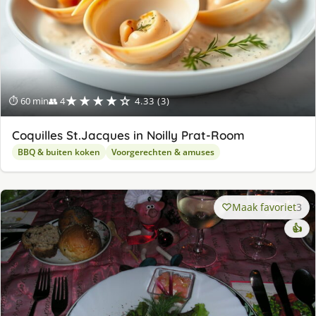
★★★★☆
⏱ 60 min
👥 4
4.33 (3)
Coquilles St.Jacques in Noilly Prat-Room
BBQ & buiten koken
Voorgerechten & amuses
Maak favoriet
3
👍