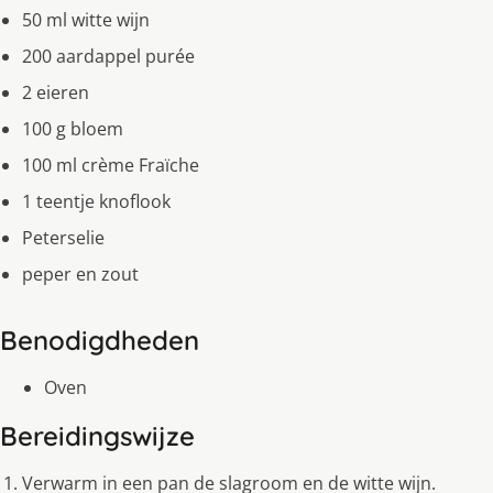
50 ml witte wijn
200 aardappel purée
2 eieren
100 g bloem
100 ml crème Fraïche
1 teentje knoflook
Peterselie
peper en zout
Benodigdheden
Oven
Bereidingswijze
Verwarm in een pan de slagroom en de witte wijn.