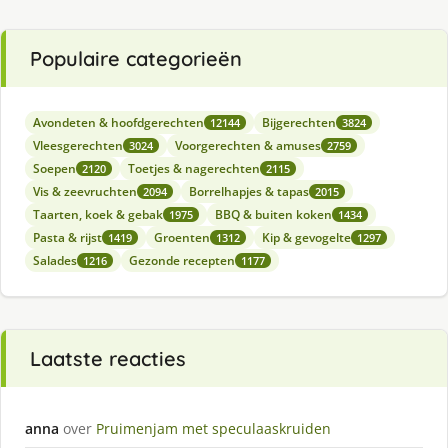
Populaire categorieën
Avondeten & hoofdgerechten
Bijgerechten
12144
3824
Vleesgerechten
Voorgerechten & amuses
3024
2759
Soepen
Toetjes & nagerechten
2120
2115
Vis & zeevruchten
Borrelhapjes & tapas
2094
2015
Taarten, koek & gebak
BBQ & buiten koken
1975
1434
Pasta & rijst
Groenten
Kip & gevogelte
1419
1312
1297
Salades
Gezonde recepten
1216
1177
Laatste reacties
anna
over
Pruimenjam met speculaaskruiden