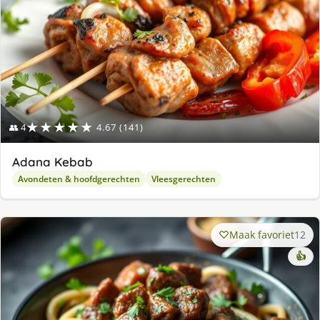
★★★★★
👥 4
4.67 (141)
Adana Kebab
Avondeten & hoofdgerechten
Vleesgerechten
Maak favoriet
12
👍