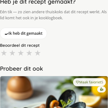
Heb je dit recept gemaakt?
Eén tik — zo zien andere thuiskoks dat dit recept werkt. Als
lid komt het ook in je kooklogboek.
🍳
Ik heb dit gemaakt
Beoordeel dit recept
★
★
★
★
★
Probeer dit ook
Maak favoriet
5
👍