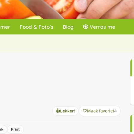
omer
Food & Foto’s
Blog
🎲 Verras me
d
Maak favoriet
4
👍
Lekker!
nk
Print