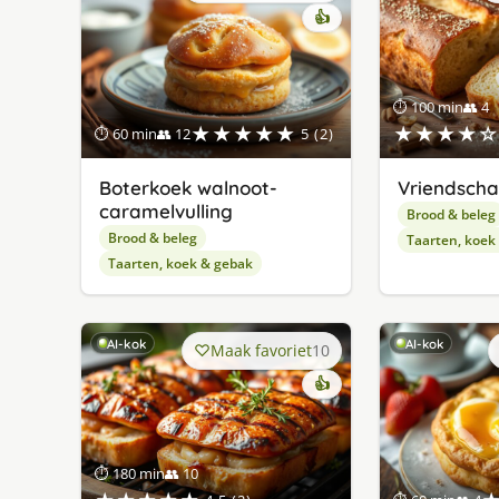
👍
⏱ 100 min
👥 4
★★★★★
★★★★☆
⏱ 60 min
👥 12
5 (2)
Boterkoek walnoot-
Vriendsch
caramelvulling
Brood & beleg
Brood & beleg
Taarten, koek
Taarten, koek & gebak
AI-kok
AI-kok
Maak favoriet
10
👍
⏱ 180 min
👥 10