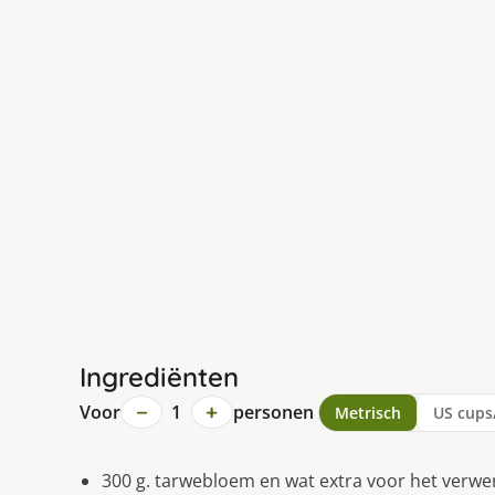
Ingrediënten
−
+
Voor
1
personen
Metrisch
US cups
300 g. tarwebloem en wat extra voor het verwe