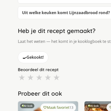
Uit welke keuken komt Lijnzaadbrood rond?
Heb je dit recept gemaakt?
Laat het weten — het komt in je kooklogboek te s
🍳
Gekookt!
Beoordeel dit recept
★
★
★
★
★
Probeer dit ook
AI-kok
AI-kok
Maak favoriet
13