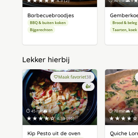
★★★★★
4.5 (2)
⏱ 60 min
👥 4
Barbecuebroodjes
Gemberko
BBQ & buiten koken
Brood & beleg
Bijgerechten
Taarten, koek
Lekker hierbij
Maak favoriet
38
keer
👍
1
lekker
gevonden
⏱ 45 min
👥 4
⏱ 70 min
👥 4
★★★★☆
★★★★☆
4.39 (96)
Kip Pesto uit de oven
Quiche Lor