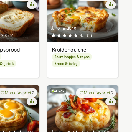
👍
👍
⏱ 40 min
👥 10
★★★★★
3.8 (5)
4.5 (2)
apsbrood
Kruidenquiche
Borrelhapjes & tapas
 & gebak
Brood & beleg
AI-kok
Maak favoriet
7
Maak favoriet
5
👍
👍