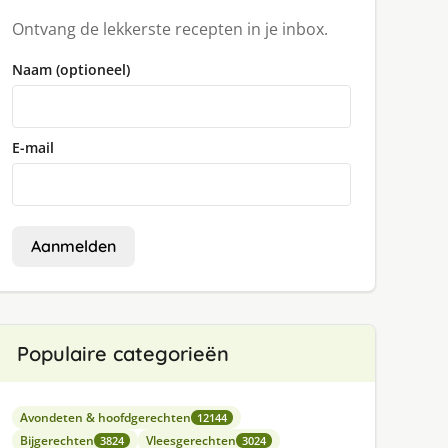
Ontvang de lekkerste recepten in je inbox.
Naam (optioneel)
E-mail
Aanmelden
Populaire categorieën
Avondeten & hoofdgerechten
12144
Bijgerechten
Vleesgerechten
3824
3024