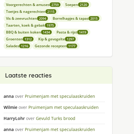
Voorgerechten & amuses
Soepen
2759
2120
Toetjes & nagerechten
2115
Vis & zeevruchten
Borrelhapjes & tapas
2094
2015
Taarten, koek & gebak
1975
BBQ & buiten koken
Pasta & rijst
1434
1419
Groenten
Kip & gevogelte
1312
1297
Salades
Gezonde recepten
1216
1177
Laatste reacties
anna
over
Pruimenjam met speculaaskruiden
Wilmie
over
Pruimenjam met speculaaskruiden
HarryLohr
over
Gevuld Turks brood
anna
over
Pruimenjam met speculaaskruiden