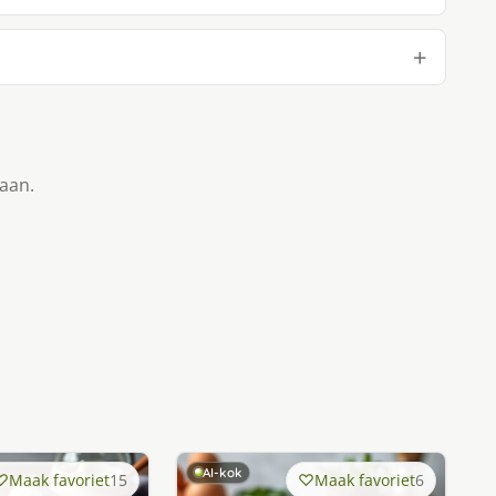
taan.
AI-kok
Maak favoriet
15
Maak favoriet
6