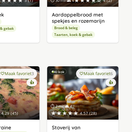
★★★★★
★★★★☆
5 (1)
⏱ 30 min
👥 4
4 (2)
ek
Aardappelbrood met
spekjes en rozemarijn
Brood & beleg
 & gebak
Taarten, koek & gebak
AI-kok
Maak favoriet
3
Maak favoriet
6
👍
👍
⏱ 2 min
👥 4
★★★★★
4.29 (45)
4.57 (28)
raine
Stoverij van