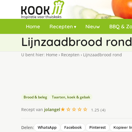
Home
Recepten
Nieuw
BBQ & Z
Lijnzaadbrood ron
U bent hier:
Home
›
Recepten
›
Lijnzaadbrood rond
Brood & beleg
Taarten, koek & gebak
★☆☆☆☆
Recept van
jolangel
1.25 (4)
Delen:
WhatsApp
Facebook
Pinterest
Kopieer li