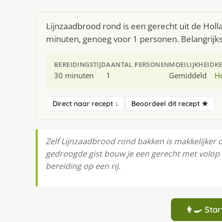
Lijnzaadbrood rond is een gerecht uit de Hol
minuten, genoeg voor 1 personen. Belangrijks
BEREIDINGSTIJD
AANTAL PERSONEN
MOEILIJKHEID
K
30 minuten
1
Gemiddeld
H
Direct naar recept ↓
Beoordeel dit recept ★
Zelf Lijnzaadbrood rond bakken is makkelijker 
gedroogde gist bouw je een gerecht met volop 
bereiding op een rij.
👩‍🍳 St