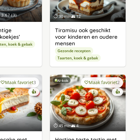
3.67 (3)
⏱ 30 min
👥 12
htige
Tiramisu ook geschikt
koekjes’
voor kinderen en oudere
mensen
ten, koek & gebak
Gezonde recepten
Taarten, koek & gebak
AI-kok
Maak favoriet
3
Maak favoriet
2
👍
👍
⏱ 45 min
👥 4
ecake met
Hartige tarte tartin met