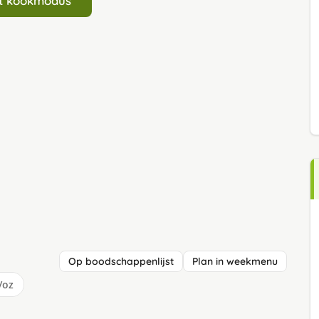
art kookmodus
Op boodschappenlijst
Plan in weekmenu
/oz