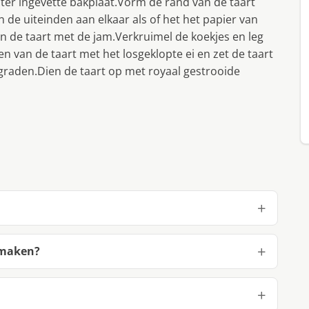
ter ingevette bakplaat.Vorm de rand van de taart
 de uiteinden aan elkaar als of het het papier van
n de taart met de jam.Verkruimel de koekjes en leg
en van de taart met het losgeklopte ei en zet de taart
raden.Dien de taart op met royaal gestrooide
 maken?