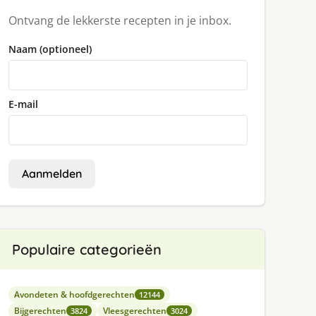
Ontvang de lekkerste recepten in je inbox.
Naam (optioneel)
E-mail
Aanmelden
Populaire categorieën
Avondeten & hoofdgerechten
12144
Bijgerechten
Vleesgerechten
3824
3024