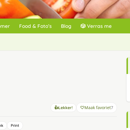
omer
Food & Foto’s
Blog
🎲 Verras me
Maak favoriet
7
👍
Lekker!
nk
Print