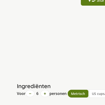
👩‍🍳 St
Ingrediënten
−
+
Voor
6
personen
Metrisch
US cups