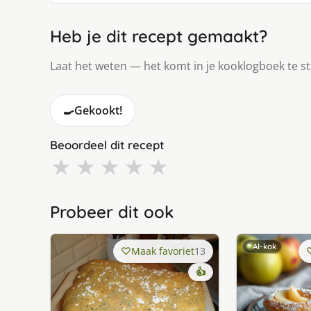
Heb je dit recept gemaakt?
Laat het weten — het komt in je kooklogboek te s
🍳
Gekookt!
Beoordeel dit recept
★
★
★
★
★
Probeer dit ook
AI-kok
Maak favoriet
13
👍