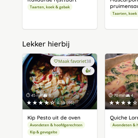
pruimensa
Taarten, koek & gebak
Taarten, koek
Lekker hierbij
Maak favoriet
38
keer
👍
1
lekker
gevonden
⏱ 45 min
👥 4
⏱ 70 min
👥 4
★★★★☆
★★★★☆
4.39 (96)
Kip Pesto uit de oven
Quiche Lor
Avondeten & hoofdgerechten
Avondeten & 
Kip & gevogelte