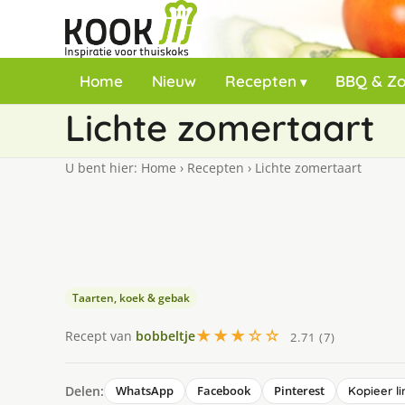
Home
Nieuw
Recepten
BBQ & Z
Lichte zomertaart
U bent hier:
Home
›
Recepten
›
Lichte zomertaart
Taarten, koek & gebak
★★★☆☆
Recept van
bobbeltje
2.71 (7)
Delen:
WhatsApp
Facebook
Pinterest
Kopieer li