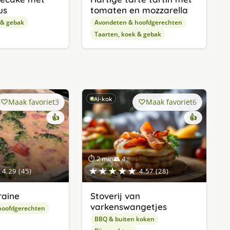
us
tomaten en mozzarella
 & gebak
Avondeten & hoofdgerechten
Taarten, koek & gebak
AI-kok
Maak favoriet
3
Maak favoriet
6
👍
👍
⏱ 2 min
👥 4
★★★★★
4.29 (45)
4.57 (28)
raine
Stoverij van
varkenswangetjes
hoofdgerechten
BBQ & buiten koken