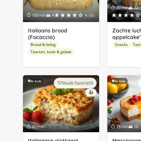
⏱ 20 min
👥 22
★★★★☆
★★★★☆
⏱ 100 min
👥 4
4 (6)
Italiaans brood
Zachte luc
(Focaccia)
appelcake’
Brood & beleg
Snacks
Taar
Taarten, koek & gebak
AI-kok
AI-kok
Maak favoriet
8
👍
⏱ 60 min
⏱ 75 min
👥 10
Italiaanse rijsttaart
Mascarpon