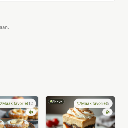
taan.
AI-kok
Maak favoriet
12
Maak favoriet
5
👍
👍