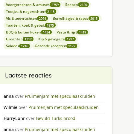
Voorgerechten & amuses
Soepen
2759
2120
Toetjes & nagerechten
2115
Vis & zeevruchten
Borrelhapjes & tapas
2094
2015
Taarten, koek & gebak
1975
BBQ & buiten koken
Pasta & rijst
1434
1419
Groenten
Kip & gevogelte
1312
1297
Salades
Gezonde recepten
1216
1177
Laatste reacties
anna
over
Pruimenjam met speculaaskruiden
Wilmie
over
Pruimenjam met speculaaskruiden
HarryLohr
over
Gevuld Turks brood
anna
over
Pruimenjam met speculaaskruiden