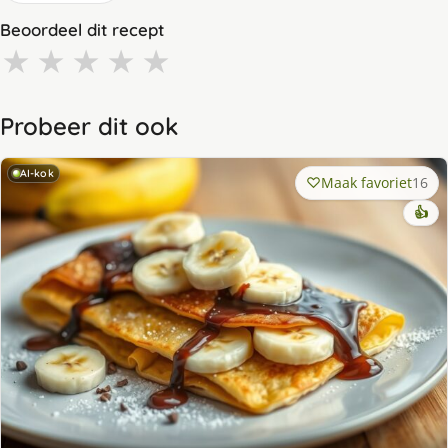
Beoordeel dit recept
★
★
★
★
★
Probeer dit ook
AI-kok
Maak favoriet
16
👍