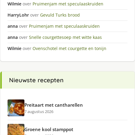
Wilmie
over
Pruimenjam met speculaaskruiden
HarryLohr
over
Gevuld Turks brood
anna
over
Pruimenjam met speculaaskruiden
anna
over
Snelle courgettesoep met witte kaas
Wilmie
over
Ovenschotel met courgette en tonijn
Nieuwste recepten
Preitaart met cantharellen
7 augustus 2026
Groene kool stamppot