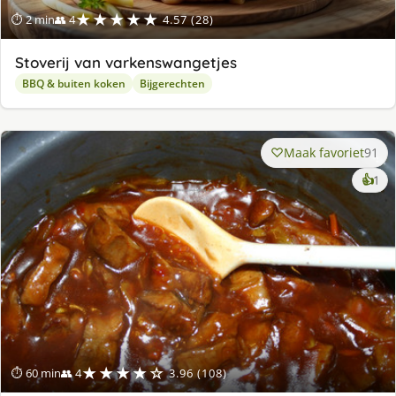
★★★★★
⏱ 2 min
👥 4
4.57 (28)
Stoverij van varkenswangetjes
BBQ & buiten koken
Bijgerechten
Maak favoriet
91
ke
👍
1
lek
ge
★★★★☆
⏱ 60 min
👥 4
3.96 (108)