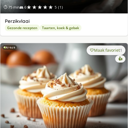
★★★★★
⏱ 75 min
👥 6
5 (1)
Perzikvlaai
Gezonde recepten
Taarten, koek & gebak
AI-kok
Maak favoriet
1
👍