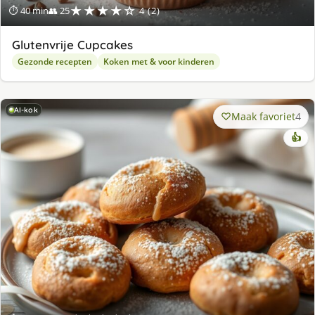
★★★★☆
⏱ 40 min
👥 25
4 (2)
Glutenvrije Cupcakes
Gezonde recepten
Koken met & voor kinderen
AI-kok
Maak favoriet
4
👍