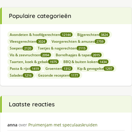
Populaire categorieën
Avondeten & hoofdgerechten
Bijgerechten
12144
3824
Vleesgerechten
Voorgerechten & amuses
3024
2759
Soepen
Toetjes & nagerechten
2120
2115
Vis & zeevruchten
Borrelhapjes & tapas
2094
2015
Taarten, koek & gebak
BBQ & buiten koken
1975
1434
Pasta & rijst
Groenten
Kip & gevogelte
1419
1312
1297
Salades
Gezonde recepten
1216
1177
Laatste reacties
anna
over
Pruimenjam met speculaaskruiden