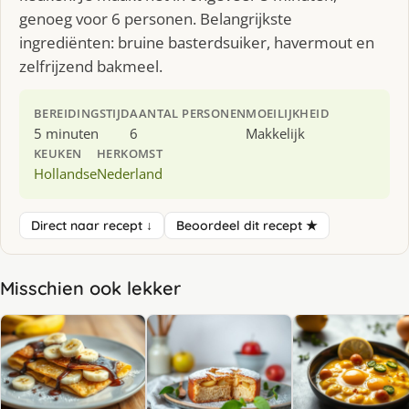
genoeg voor 6 personen. Belangrijkste
ingrediënten: bruine basterdsuiker, havermout en
zelfrijzend bakmeel.
BEREIDINGSTIJD
AANTAL PERSONEN
MOEILIJKHEID
5 minuten
6
Makkelijk
KEUKEN
HERKOMST
Hollandse
Nederland
Direct naar recept ↓
Beoordeel dit recept ★
Misschien ook lekker