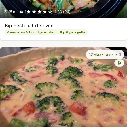
★★★★☆
⏱ 45 min
👥 4
4.39 (96)
Kip Pesto uit de oven
Avondeten & hoofdgerechten
Kip & gevogelte
Maak favoriet
3
👍