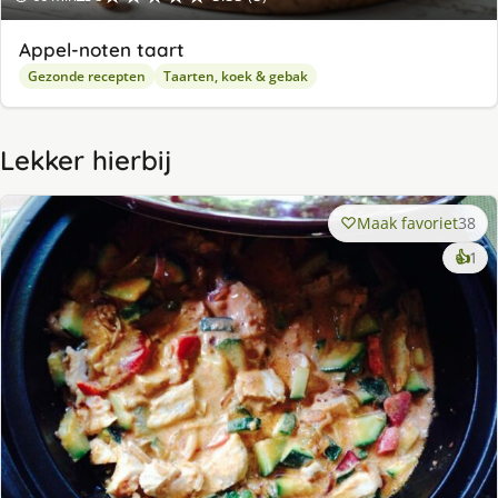
Appel-noten taart
Gezonde recepten
Taarten, koek & gebak
Lekker hierbij
Maak favoriet
38
ke
👍
1
lek
ge