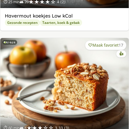
★★★★☆
⏱ 25 min
👥 20
4 (2)
Havermout koekjes Low kCal
Gezonde recepten
Taarten, koek & gebak
AI-kok
Maak favoriet
17
👍
★★★☆☆
⏱ 60 min
👥 8
3.33 (3)