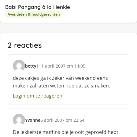
Babi Pangang à la Henkie
Avondeten & hoofdgerechten
2 reacties
betty1
11 april 2007 om 14:05
s
c
deze cakjes ga ik zeker van weekend eens
h
maken zal laten weten hoe dat ze smaken.
r
e
Login om te reageren
e
f
:
Yvonne
6 april 2007 om 22:54
s
c
De lekkerste muffins die je ooit geproefd hebt!
h