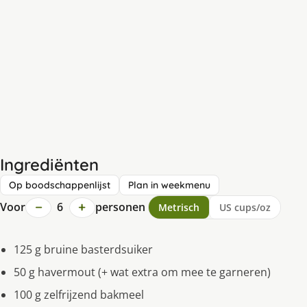
Ingrediënten
Op boodschappenlijst
Plan in weekmenu
−
+
Voor
6
personen
Metrisch
US cups/oz
125 g bruine basterdsuiker
50 g havermout (+ wat extra om mee te garneren)
100 g zelfrijzend bakmeel