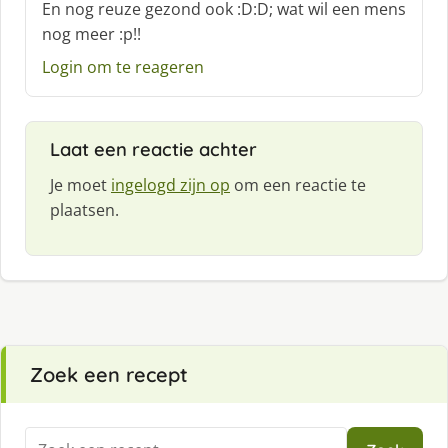
En nog reuze gezond ook :D:D; wat wil een mens
r
nog meer :p!!
e
e
Login om te reageren
f
:
Laat een reactie achter
Je moet
ingelogd zijn op
om een reactie te
plaatsen.
Zoek een recept
Zoeken