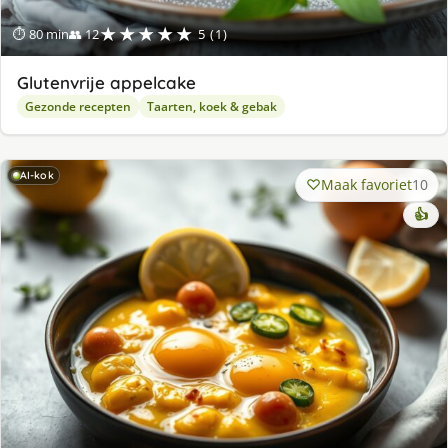
★★★★★
⏱ 80 min
👥 12
5 (1)
Glutenvrije appelcake
Gezonde recepten
Taarten, koek & gebak
AI-kok
Maak favoriet
10
👍