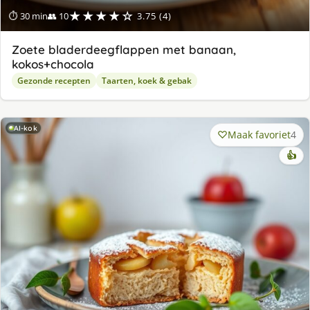
★★★★☆
⏱ 30 min
👥 10
3.75 (4)
Zoete bladerdeegflappen met banaan,
kokos+chocola
Gezonde recepten
Taarten, koek & gebak
AI-kok
Maak favoriet
4
👍