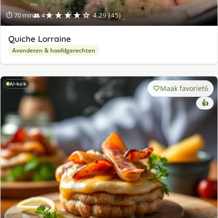
★★★★☆
⏱ 70 min
👥 4
4.29 (45)
Quiche Lorraine
Avondeten & hoofdgerechten
AI-kok
Maak favoriet
6
👍