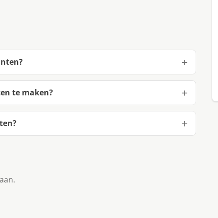
anten?
ten te maken?
ten?
taan.