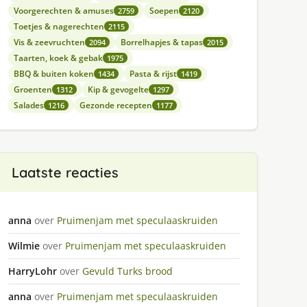
Voorgerechten & amuses
Soepen
2759
2120
Toetjes & nagerechten
2115
Vis & zeevruchten
Borrelhapjes & tapas
2094
2015
Taarten, koek & gebak
1975
BBQ & buiten koken
Pasta & rijst
1434
1419
Groenten
Kip & gevogelte
1312
1297
Salades
Gezonde recepten
1216
1177
Laatste reacties
anna
over
Pruimenjam met speculaaskruiden
Wilmie
over
Pruimenjam met speculaaskruiden
HarryLohr
over
Gevuld Turks brood
anna
over
Pruimenjam met speculaaskruiden