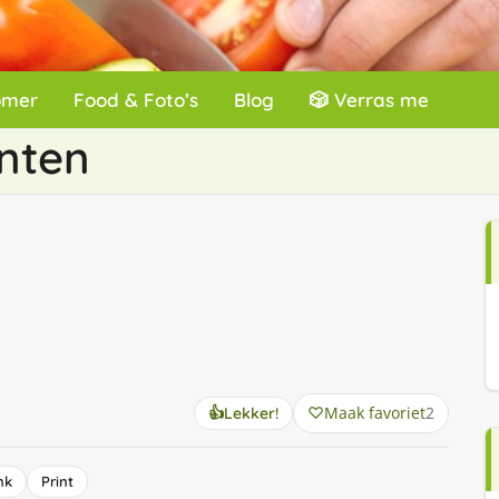
omer
Food & Foto’s
Blog
🎲 Verras me
nten
Maak favoriet
2
👍
Lekker!
nk
Print