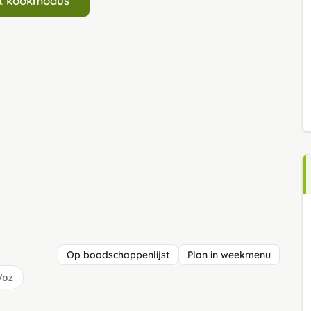
art kookmodus
Op boodschappenlijst
Plan in weekmenu
/oz