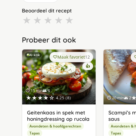
Beoordeel dit recept
★
★
★
★
★
Probeer dit ook
AI-kok
Maak favoriet
12
👍
⏱ 15 min
👥 4
★★★★☆
4.25 (8)
⏱ 20 min
👥 2
Geitenkaas in spek met
Scampi’s m
honingdressing op rucola
saus
Avondeten & hoofdgerechten
Avondeten & 
Tapas
Tapas