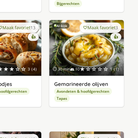
Bijgerechten
AI-kok
Maak favoriet
13
Maak favoriet
3
👍
👍
★★★☆☆
★☆☆☆☆
3 (4)
⏱ 30 min
👥 10
1 (1)
odjes
Gemarineerde olijven
hoofdgerechten
Avondeten & hoofdgerechten
Tapas