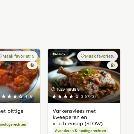
AI-kok
Maak favoriet
19
Maak favoriet
0
👍
👍
⏱ 1020 min
👥 8
★★★★☆
★★★★☆
4 (6)
3.67 (3)
et pittige
Varkensvlees met
kweeperen en
vruchtensap (SLOW)
hoofdgerechten
Avondeten & hoofdgerechten