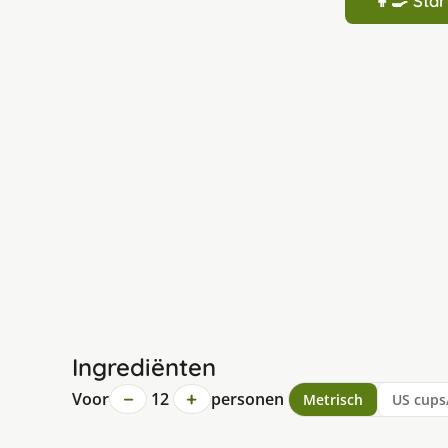
👩‍🍳 St
Ingrediënten
−
+
Voor
12
personen
Metrisch
US cups