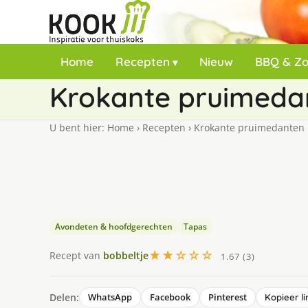
Home
Recepten
Nieuw
BBQ & Z
Krokante pruimeda
U bent hier:
Home
›
Recepten
›
Krokante pruimedanten
Avondeten & hoofdgerechten
Tapas
★★☆☆☆
Recept van
bobbeltje
1.67 (3)
Delen:
WhatsApp
Facebook
Pinterest
Kopieer li