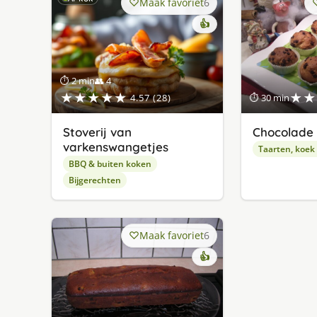
Maak favoriet
6
👍
⏱ 2 min
👥 4
★★★★★
★★
4.57 (28)
⏱ 30 min
Stoverij van
Chocolade 
varkenswangetjes
Taarten, koek
BBQ & buiten koken
Bijgerechten
Maak favoriet
6
👍