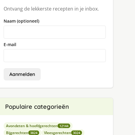
Ontvang de lekkerste recepten in je inbox.
Naam (optioneel)
E-mail
Aanmelden
Populaire categorieën
Avondeten & hoofdgerechten
12144
Bijgerechten
Vleesgerechten
3824
3024