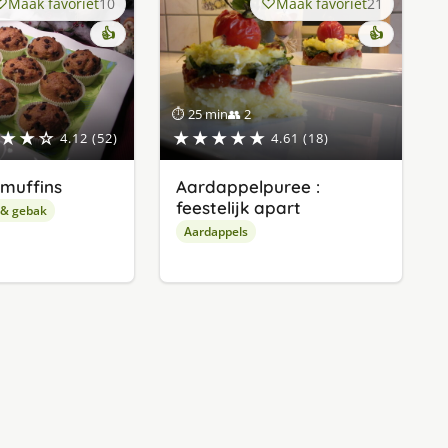
Maak favoriet
10
Maak favoriet
21
👍
👍
⏱ 25 min
👥 2
★★☆
★★★★★
4.12 (52)
4.61 (18)
muffins
Aardappelpuree :
feestelijk apart
 & gebak
Aardappels