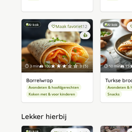
AI-kok
AI-kok
Maak favoriet
12
👍
★★★☆☆
⏱ 3 min
👥 100
3 (5)
⏱ 60 min
👥 15
Borrelwrap
Turkse bro
Avondeten & hoofdgerechten
Avondeten & 
Koken met & voor kinderen
Snacks
Lekker hierbij
AI-kok