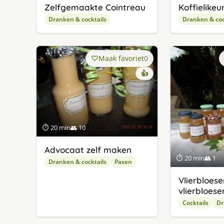
Zelfgemaakte Cointreau
Koffielikeu
Dranken & cocktails
Dranken & coc
Maak favoriet
0
👍
⏱ 20 min
👥 10
Advocaat zelf maken
⏱ 20 min
👥 1
Dranken & cocktails
Pasen
Vlierbloes
vlierbloes
Cocktails
Dr