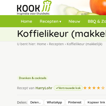
Home
Recepten
Nieuw
BBQ & Z
Koffielikeur (makkel
U bent hier:
Home
›
Recepten
›
Koffielikeur (makkelijk)
Dranken & cocktails
★★★★
Recept van
HarryLohr
Vertrouwde kok
Delen:
WhatsApp
Pinterest
Delen…
Kopieer link