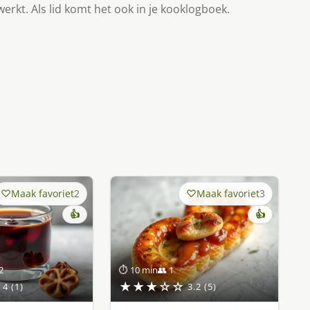
werkt. Als lid komt het ook in je kooklogboek.
Maak favoriet
2
Maak favoriet
3
👍
👍
2
⏱ 10 min
👥 1
★★★☆☆
4 (1)
3.2 (5)