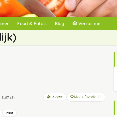
omer
Food & Foto’s
Blog
🎲 Verras me
ijk)
☆
Maak favoriet
11
👍
Lekker!
3.67 (3)
Print