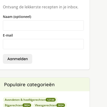
Ontvang de lekkerste recepten in je inbox.
Naam (optioneel)
E-mail
Aanmelden
Populaire categorieën
Avondeten & hoofdgerechten
12144
Bijgerechten
Vleesgerechten
3824
3024