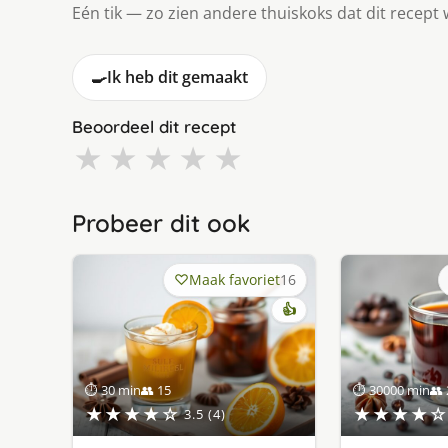
Eén tik — zo zien andere thuiskoks dat dit recept 
🍳
Ik heb dit gemaakt
Beoordeel dit recept
★
★
★
★
★
Probeer dit ook
Maak favoriet
16
👍
⏱ 30 min
👥 15
⏱ 30000 min
👥 
★★★★☆
★★★★☆
3.5 (4)