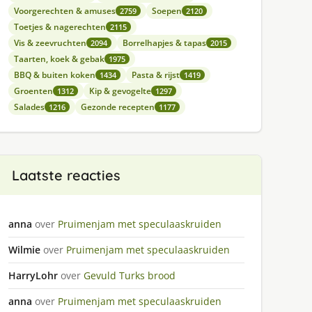
Voorgerechten & amuses
Soepen
2759
2120
Toetjes & nagerechten
2115
Vis & zeevruchten
Borrelhapjes & tapas
2094
2015
Taarten, koek & gebak
1975
BBQ & buiten koken
Pasta & rijst
1434
1419
Groenten
Kip & gevogelte
1312
1297
Salades
Gezonde recepten
1216
1177
Laatste reacties
anna
over
Pruimenjam met speculaaskruiden
Wilmie
over
Pruimenjam met speculaaskruiden
HarryLohr
over
Gevuld Turks brood
anna
over
Pruimenjam met speculaaskruiden