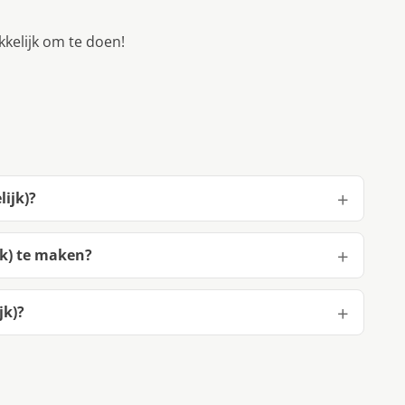
akkelijk om te doen!
lijk)?
jk) te maken?
jk)?