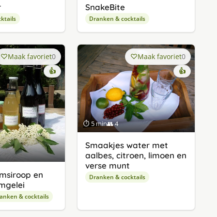
r
SnakeBite
ktails
Dranken & cocktails
Maak favoriet
0
Maak favoriet
0
👍
👍
⏱ 5 min
👥 4
Smaakjes water met
aalbes, citroen, limoen en
verse munt
emsiroop en
Dranken & cocktails
emgelei
anken & cocktails