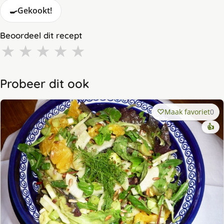
🍳
Gekookt!
Beoordeel dit recept
★
★
★
★
★
Probeer dit ook
Maak favoriet
0
👍