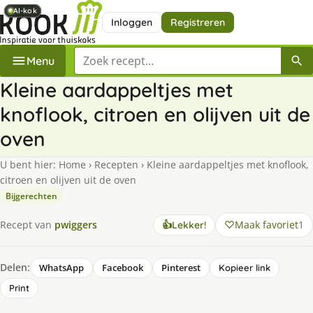
AI-kok
AI-kok
AI-kok
AI-kok
Inloggen
Registreren
Zoek een recept
Menu
Kleine aardappeltjes met
knoflook, citroen en olijven uit de
oven
U bent hier:
Home
›
Recepten
›
Kleine aardappeltjes met knoflook,
citroen en olijven uit de oven
Bijgerechten
Maak favoriet
1
Recept van
pwiggers
👍
Lekker!
Delen:
WhatsApp
Facebook
Pinterest
Kopieer link
Print