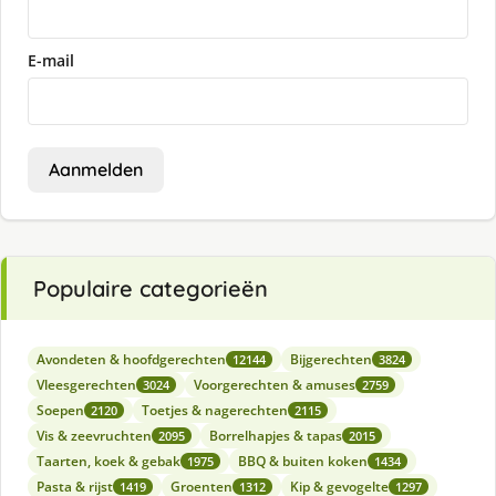
E-mail
Aanmelden
Populaire categorieën
Avondeten & hoofdgerechten
Bijgerechten
12144
3824
Vleesgerechten
Voorgerechten & amuses
3024
2759
Soepen
Toetjes & nagerechten
2120
2115
Vis & zeevruchten
Borrelhapjes & tapas
2095
2015
Taarten, koek & gebak
BBQ & buiten koken
1975
1434
Pasta & rijst
Groenten
Kip & gevogelte
1419
1312
1297