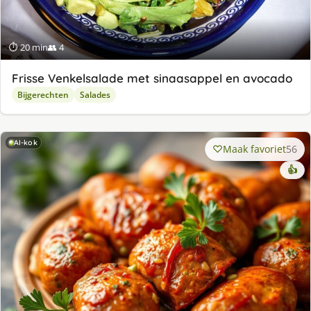
⏱ 20 min
👥 4
Frisse Venkelsalade met sinaasappel en avocado
Bijgerechten
Salades
AI-kok
Maak favoriet
56
👍