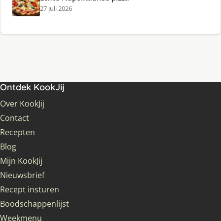
27 juli 2026
Ontdek KookJij
Over KookJij
Contact
Recepten
Blog
Mijn KookJij
Nieuwsbrief
Recept insturen
Boodschappenlijst
Weekmenu