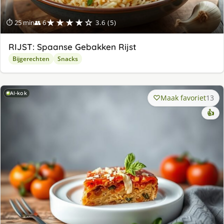
★★★★☆
⏱ 25 min
👥 6
3.6 (5)
RIJST: Spaanse Gebakken Rijst
Bijgerechten
Snacks
AI-kok
Maak favoriet
13
👍