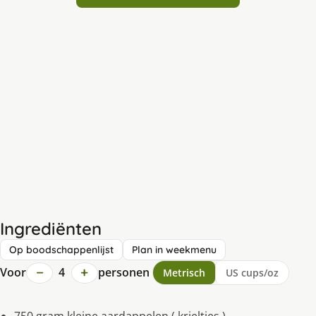
Ingrediënten
Op boodschappenlijst
Plan in weekmenu
−
+
Voor
4
personen
Metrisch
US cups/oz