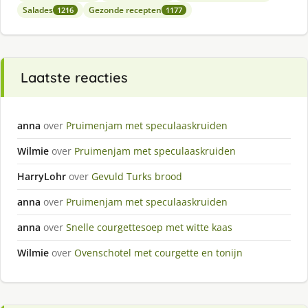
Salades
Gezonde recepten
1216
1177
Laatste reacties
anna
over
Pruimenjam met speculaaskruiden
Wilmie
over
Pruimenjam met speculaaskruiden
HarryLohr
over
Gevuld Turks brood
anna
over
Pruimenjam met speculaaskruiden
anna
over
Snelle courgettesoep met witte kaas
Wilmie
over
Ovenschotel met courgette en tonijn