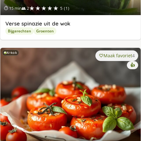
★★★★★
⏱ 15 min
👥 2
5 (1)
Verse spinazie uit de wok
Bijgerechten
Groenten
AI-kok
Maak favoriet
4
👍