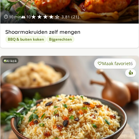
★★★★☆
⏱ 10 min
👥 10
3.81 (21)
Shoarmakruiden zelf mengen
BBQ & buiten koken
Bijgerechten
AI-kok
Maak favoriet
6
👍