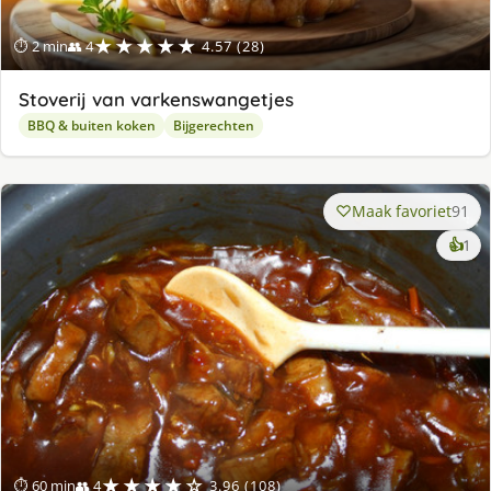
★★★★★
⏱ 2 min
👥 4
4.57 (28)
Stoverij van varkenswangetjes
BBQ & buiten koken
Bijgerechten
Maak favoriet
91
ke
👍
1
lek
ge
★★★★☆
⏱ 60 min
👥 4
3.96 (108)