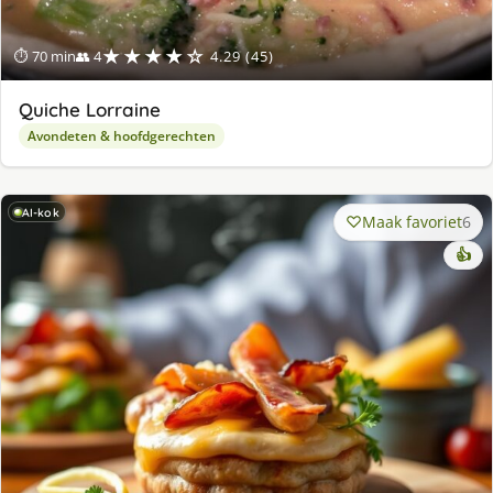
★★★★☆
⏱ 70 min
👥 4
4.29 (45)
Quiche Lorraine
Avondeten & hoofdgerechten
AI-kok
Maak favoriet
6
👍