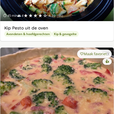
★★★★☆
⏱ 45 min
👥 4
4.39 (96)
Kip Pesto uit de oven
Avondeten & hoofdgerechten
Kip & gevogelte
Maak favoriet
3
👍