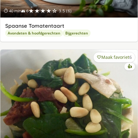
★★★★☆
⏱ 40 min
👥 6
3.5 (6)
Spaanse Tomatentaart
Avondeten & hoofdgerechten
Bijgerechten
Maak favoriet
6
👍