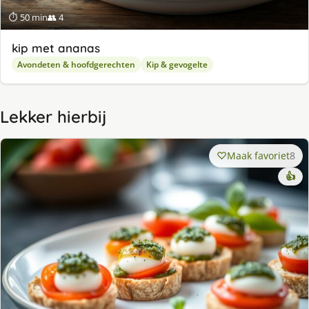
⏱ 50 min
👥 4
kip met ananas
Avondeten & hoofdgerechten
Kip & gevogelte
Lekker hierbij
Maak favoriet
8
👍