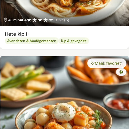
★★★★☆
⏱ 40 min
👥 4
3.67 (6)
Hete kip II
Avondeten & hoofdgerechten
Kip & gevogelte
Maak favoriet
1
👍