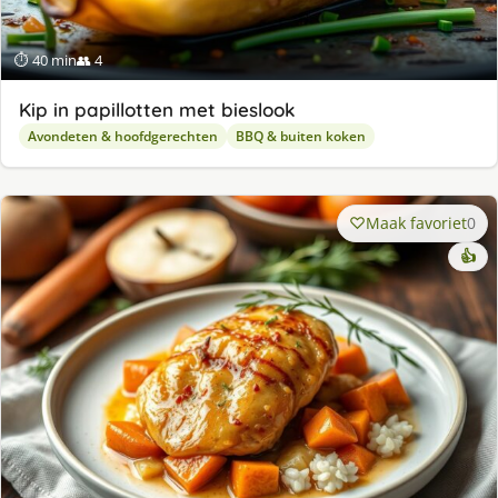
⏱ 40 min
👥 4
Kip in papillotten met bieslook
Avondeten & hoofdgerechten
BBQ & buiten koken
Maak favoriet
0
👍