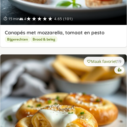
★★★★★
⏱ 15 min
👥 4
4.65 (101)
Canapés met mozzarella, tomaat en pesto
Bijgerechten
Brood & beleg
Maak favoriet
19
👍