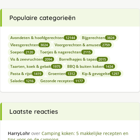
Populaire categorieën
Avondeten & hoofdgerechten
Bijgerechten
12144
3824
Vleesgerechten
Voorgerechten & amuses
3024
2759
Soepen
Toetjes & nagerechten
2120
2115
Vis & zeevruchten
Borrelhapjes & tapas
2094
2015
Taarten, koek & gebak
BBQ & buiten koken
1975
1434
Pasta & rijst
Groenten
Kip & gevogelte
1419
1312
1297
Salades
Gezonde recepten
1216
1177
Laatste reacties
HarryLohr
over
Camping koken: 5 makkelijke recepten en
tips voor op de camping