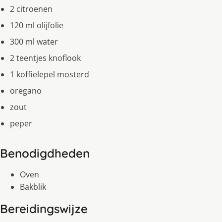
2 citroenen
120 ml olijfolie
300 ml water
2 teentjes knoflook
1 koffielepel mosterd
oregano
zout
peper
Benodigdheden
Oven
Bakblik
Bereidingswijze