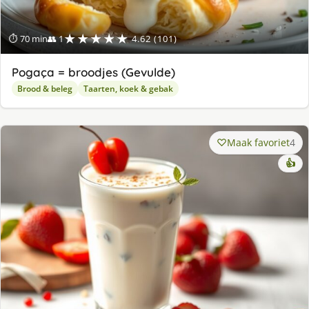
★★★★★
⏱ 70 min
👥 1
4.62 (101)
Pogaça = broodjes (Gevulde)
Brood & beleg
Taarten, koek & gebak
Maak favoriet
4
👍