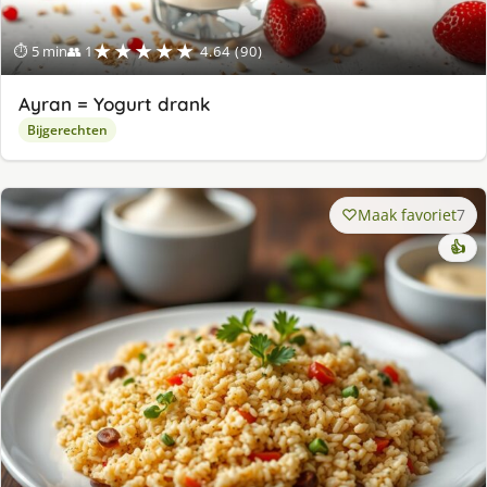
★★★★★
⏱ 5 min
👥 1
4.64 (90)
Ayran = Yogurt drank
Bijgerechten
Maak favoriet
7
👍