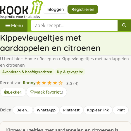
Inloggen
Registreren
Zoek een recept
Menu
Kippevleugeltjes met
aardappelen en citroenen
U bent hier:
Home
›
Recepten
›
Kippevleugeltjes met aardappelen
en citroenen
Avondeten & hoofdgerechten
Kip & gevogelte
★★★★☆
Recept van
Ronny
3.5 (4)
Maak favoriet
3
👍
Lekker!
Delen:
WhatsApp
Pinterest
Delen…
Kopieer link
Print
Kippevleugeltjes met aardappelen en citroenen is