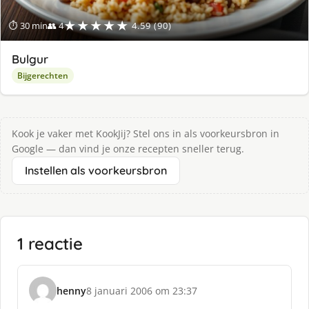
★★★★★
⏱ 30 min
👥 4
4.59 (90)
Bulgur
Bijgerechten
Kook je vaker met KookJij? Stel ons in als voorkeursbron in
Google — dan vind je onze recepten sneller terug.
Instellen als voorkeursbron
1 reactie
henny
8 januari 2006 om 23:37
s