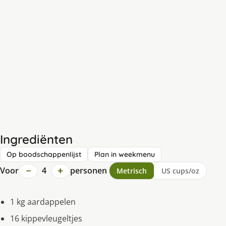
Ingrediënten
Op boodschappenlijst
Plan in weekmenu
−
+
Voor
4
personen
Metrisch
US cups/oz
1 kg aardappelen
16 kippevleugeltjes