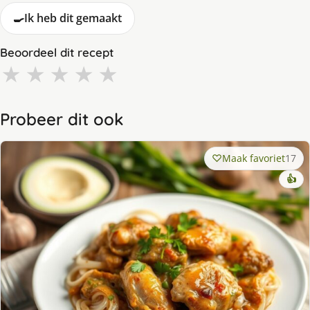
🍳
Ik heb dit gemaakt
Beoordeel dit recept
★
★
★
★
★
Probeer dit ook
Maak favoriet
17
👍