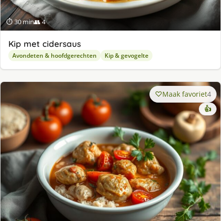
⏱ 30 min
👥 4
Kip met cidersaus
Avondeten & hoofdgerechten
Kip & gevogelte
Maak favoriet
4
👍