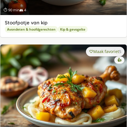
⏱ 90 min
👥 4
Stoofpotje van kip
Avondeten & hoofdgerechten
Kip & gevogelte
Maak favoriet
5
👍