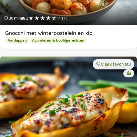
★★★★☆
⏱ 30 min
👥 2
4 (1)
Gnocchi met winterpostelein en kip
Aardappels
Avondeten & hoofdgerechten
Maak favoriet
3
👍