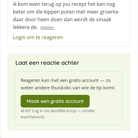
c
ik kom even terug op jou recept het kan nog
h
beter om die kippen poten met meer groente
r
daar door heen doen dan wordt de smaak
e
lekkere de.
e
Melden
f
Login om te reageren
:
Laat een reactie achter
Reageren kan met een gratis account — zo
weten andere thuiskoks van wie de tip komt.
Maak een gratis account
Al lid? Log in via dezelfde knop — zonder
wachtwoord.