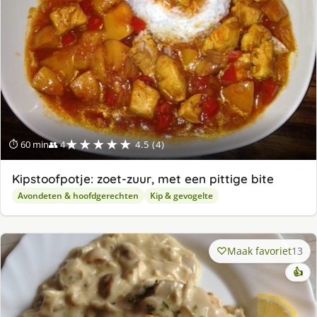
★★★★★
⏱ 60 min
👥 4
4.5 (4)
Kipstoofpotje: zoet-zuur, met een pittige bite
Avondeten & hoofdgerechten
Kip & gevogelte
Maak favoriet
13
👍