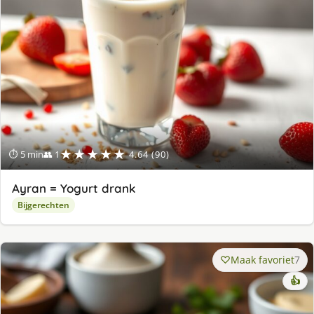
★★★★★
⏱ 5 min
👥 1
4.64 (90)
Ayran = Yogurt drank
Bijgerechten
Maak favoriet
7
👍