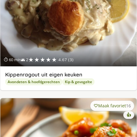
★★★★★
⏱ 60 min
👥 2
4.67 (3)
Kippenragout uit eigen keuken
Avondeten & hoofdgerechten
Kip & gevogelte
Maak favoriet
16
👍