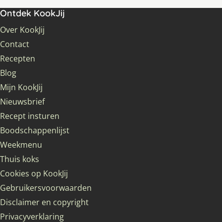
Ontdek KookJij
Over KookJij
Contact
Recepten
Blog
Mijn KookJij
Nieuwsbrief
Recept insturen
Boodschappenlijst
Weekmenu
Thuis koks
Cookies op KookJij
Gebruikersvoorwaarden
Disclaimer en copyright
Privacyverklaring