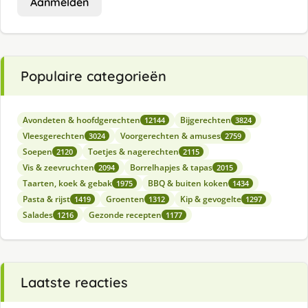
Aanmelden
Populaire categorieën
Avondeten & hoofdgerechten
Bijgerechten
12144
3824
Vleesgerechten
Voorgerechten & amuses
3024
2759
Soepen
Toetjes & nagerechten
2120
2115
Vis & zeevruchten
Borrelhapjes & tapas
2094
2015
Taarten, koek & gebak
BBQ & buiten koken
1975
1434
Pasta & rijst
Groenten
Kip & gevogelte
1419
1312
1297
Salades
Gezonde recepten
1216
1177
Laatste reacties