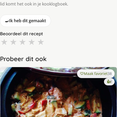
lid komt het ook in je kooklogboek.
🍳
Ik heb dit gemaakt
Beoordeel dit recept
★
★
★
★
★
Probeer dit ook
Maak favoriet
38
ke
👍
1
lek
ge