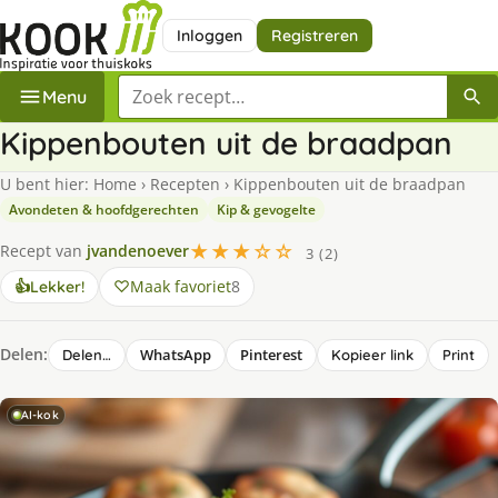
Inloggen
Registreren
Zoek een recept
Menu
Kippenbouten uit de braadpan
U bent hier:
Home
›
Recepten
›
Kippenbouten uit de braadpan
Avondeten & hoofdgerechten
Kip & gevogelte
★★★☆☆
Recept van
jvandenoever
3 (2)
Maak favoriet
8
👍
Lekker!
Delen:
WhatsApp
Pinterest
Delen…
Kopieer link
Print
AI-kok