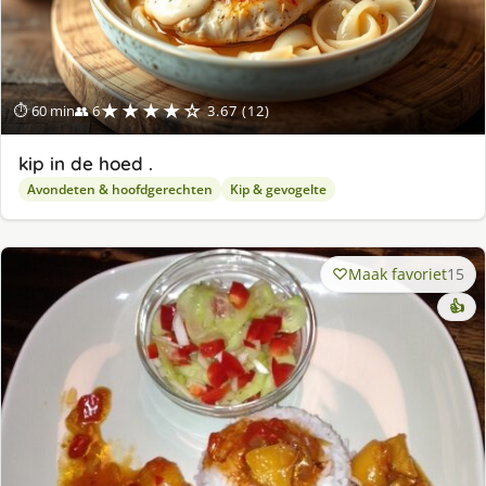
★★★★☆
⏱ 60 min
👥 6
3.67 (12)
kip in de hoed .
Avondeten & hoofdgerechten
Kip & gevogelte
Maak favoriet
15
👍