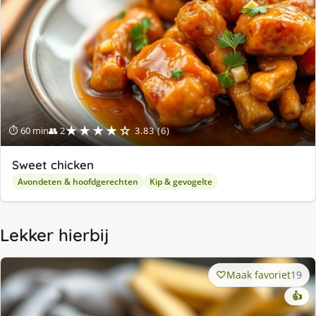
★★★★☆
⏱ 60 min
👥 2
3.83 (6)
Sweet chicken
Avondeten & hoofdgerechten
Kip & gevogelte
Lekker hierbij
Maak favoriet
19
👍