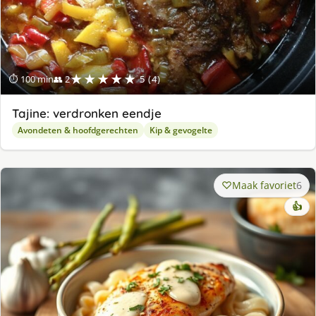
★★★★★
⏱ 100 min
👥 2
5 (4)
Tajine: verdronken eendje
Avondeten & hoofdgerechten
Kip & gevogelte
Maak favoriet
6
👍