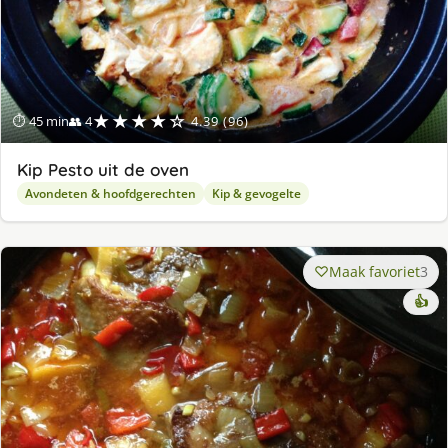
★★★★☆
⏱ 45 min
👥 4
4.39 (96)
Kip Pesto uit de oven
Avondeten & hoofdgerechten
Kip & gevogelte
Maak favoriet
3
👍