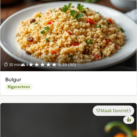
★★★★★
⏱ 30 min
👥 4
4.59 (90)
Bulgur
Bijgerechten
Maak favoriet
3
👍