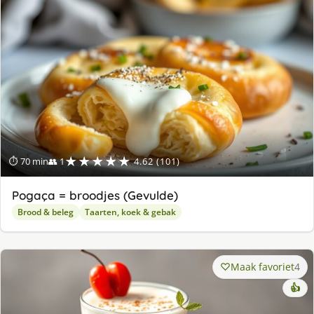
★★★★★
⏱ 70 min
👥 1
4.62 (101)
Pogaça = broodjes (Gevulde)
Brood & beleg
Taarten, koek & gebak
Maak favoriet
4
👍