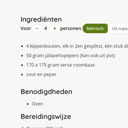
Ingrediënten
−
+
Voor
4
personen
Metrisch
US cups
4 kippenbouten, elk in 2en gesplitst, één stuk d
50 gram jalapeñopepers (kan ook uit pot)
170 a 175 gram verse roomkaas
zout en peper
Benodigdheden
Oven
Bereidingswijze