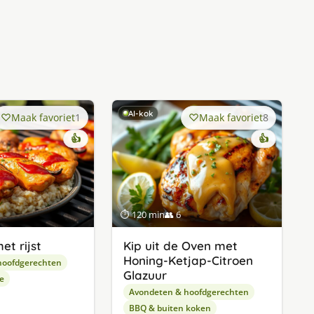
AI-kok
Maak favoriet
1
Maak favoriet
8
👍
👍
⏱ 120 min
👥 6
et rijst
Kip uit de Oven met
Honing-Ketjap-Citroen
hoofdgerechten
Glazuur
e
Avondeten & hoofdgerechten
BBQ & buiten koken