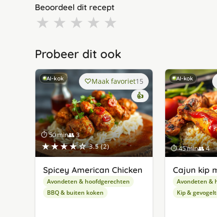
Beoordeel dit recept
★
★
★
★
★
Probeer dit ook
AI-kok
AI-kok
Maak favoriet
15
👍
⏱ 50 min
👥 3
★★★★☆
3.5 (2)
⏱ 45 min
👥 4
Spicey American Chicken
Cajun kip m
Avondeten & hoofdgerechten
Avondeten & 
BBQ & buiten koken
Kip & gevogelt