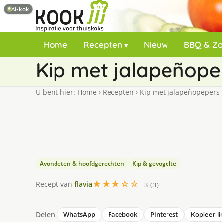
AI-kok
Home
Recepten
Nieuw
BBQ & Z
Kip met jalapeñop
U bent hier:
Home
›
Recepten
›
Kip met jalapeñopepers
Avondeten & hoofdgerechten
Kip & gevogelte
★★★☆☆
Recept van
flavia
3 (3)
Delen:
WhatsApp
Facebook
Pinterest
Kopieer li