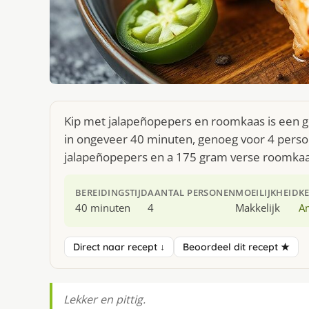
Kip met jalapeñopepers en roomkaas is een g
in ongeveer 40 minuten, genoeg voor 4 person
jalapeñopepers en a 175 gram verse roomkaa
BEREIDINGSTIJD
AANTAL PERSONEN
MOEILIJKHEID
K
40 minuten
4
Makkelijk
A
Direct naar recept ↓
Beoordeel dit recept ★
Lekker en pittig.