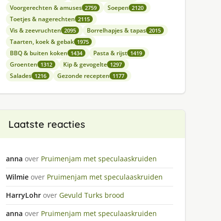
Voorgerechten & amuses
Soepen
2759
2120
Toetjes & nagerechten
2115
Vis & zeevruchten
Borrelhapjes & tapas
2095
2015
Taarten, koek & gebak
1975
BBQ & buiten koken
Pasta & rijst
1434
1419
Groenten
Kip & gevogelte
1312
1297
Salades
Gezonde recepten
1216
1177
Laatste reacties
anna
over
Pruimenjam met speculaaskruiden
Wilmie
over
Pruimenjam met speculaaskruiden
HarryLohr
over
Gevuld Turks brood
anna
over
Pruimenjam met speculaaskruiden