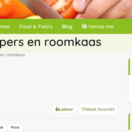
omer
Food & Foto’s
Blog
🎲 Verras me
epers en roomkaas
 en roomkaas
Maak favoriet
5
👍
Lekker!
nk
Print