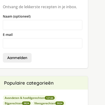
Ontvang de lekkerste recepten in je inbox.
Naam (optioneel)
E-mail
Aanmelden
Populaire categorieën
Avondeten & hoofdgerechten
12144
Bijgerechten
Vleesgerechten
3824
3024