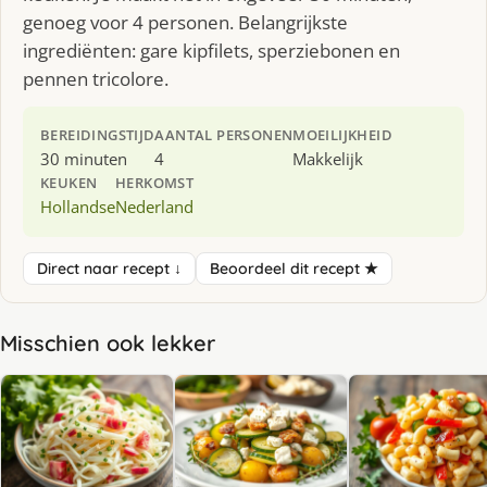
genoeg voor 4 personen. Belangrijkste
ingrediënten: gare kipfilets, sperziebonen en
pennen tricolore.
BEREIDINGSTIJD
AANTAL PERSONEN
MOEILIJKHEID
30 minuten
4
Makkelijk
KEUKEN
HERKOMST
Hollandse
Nederland
Direct naar recept ↓
Beoordeel dit recept ★
Misschien ook lekker