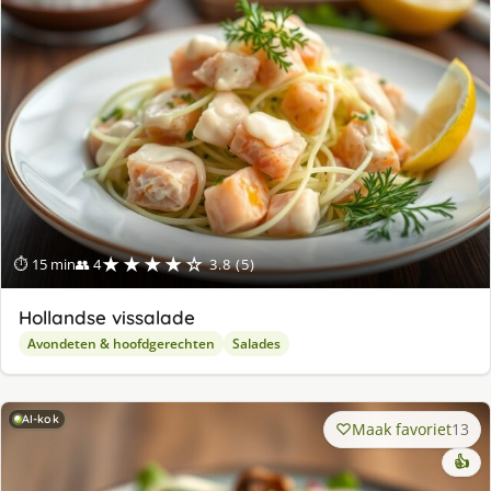
★★★★☆
⏱ 15 min
👥 4
3.8 (5)
Hollandse vissalade
Avondeten & hoofdgerechten
Salades
AI-kok
Maak favoriet
13
👍