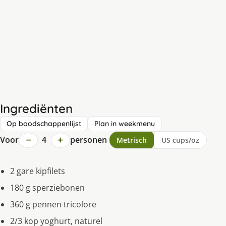
Ingrediënten
Op boodschappenlijst
Plan in weekmenu
−
+
Voor
4
personen
Metrisch
US cups/oz
2 gare kipfilets
180 g sperziebonen
360 g pennen tricolore
2/3 kop yoghurt, naturel