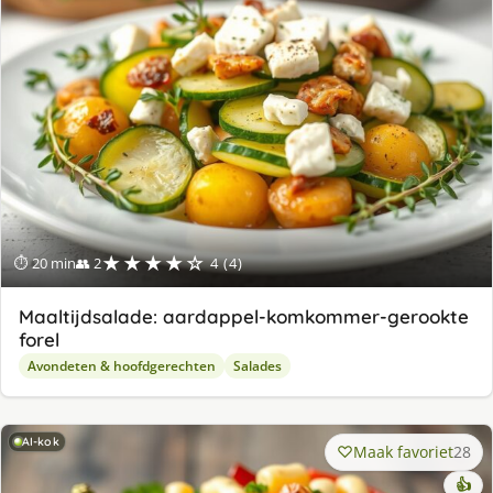
★★★★☆
⏱ 20 min
👥 2
4 (4)
Maaltijdsalade: aardappel-komkommer-gerookte
forel
Avondeten & hoofdgerechten
Salades
AI-kok
Maak favoriet
28
👍