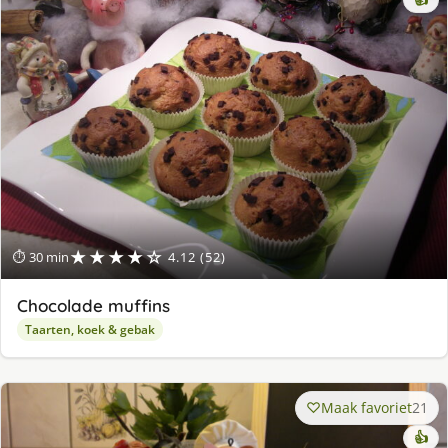
★★★★☆
⏱ 30 min
4.12 (52)
Chocolade muffins
Taarten, koek & gebak
Maak favoriet
21
👍