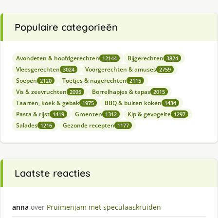
Populaire categorieën
Avondeten & hoofdgerechten
Bijgerechten
12144
3824
Vleesgerechten
Voorgerechten & amuses
3024
2759
Soepen
Toetjes & nagerechten
2120
2115
Vis & zeevruchten
Borrelhapjes & tapas
2095
2015
Taarten, koek & gebak
BBQ & buiten koken
1975
1434
Pasta & rijst
Groenten
Kip & gevogelte
1419
1312
1297
Salades
Gezonde recepten
1216
1177
Laatste reacties
anna
over
Pruimenjam met speculaaskruiden