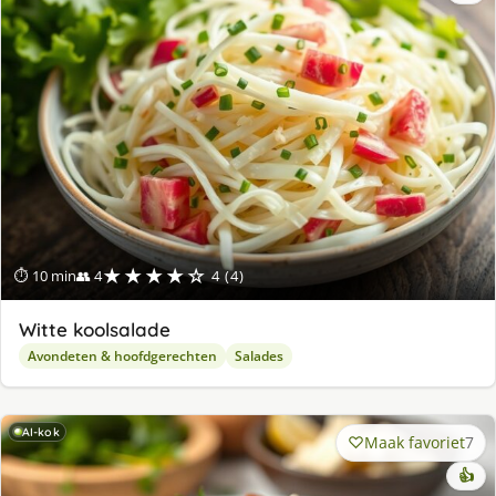
★★★★☆
⏱ 10 min
👥 4
4 (4)
Witte koolsalade
Avondeten & hoofdgerechten
Salades
AI-kok
Maak favoriet
7
👍