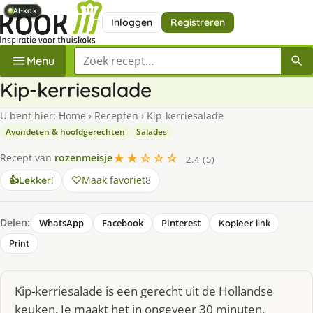
AI-kok
AI-kok
AI-kok
AI-kok
AI-kok
AI-kok
AI-kok
Inloggen
Registreren
Zoek een recept
Menu
Kip-kerriesalade
U bent hier:
Home
›
Recepten
›
Kip-kerriesalade
Avondeten & hoofdgerechten
Salades
★★☆☆☆
Recept van
rozenmeisje
2.4 (5)
Maak favoriet
8
👍
Lekker!
Delen:
WhatsApp
Facebook
Pinterest
Kopieer link
Print
Kip-kerriesalade is een gerecht uit de Hollandse
keuken. Je maakt het in ongeveer 30 minuten,