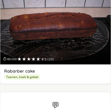
★★★★★
⏱ 60 min
4.5 (20)
Rabarber cake
Taarten, koek & gebak
💬