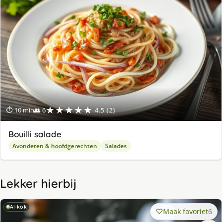
★★★★★
⏱ 10 min
👥 6
4.5 (2)
Bouilli salade
Avondeten & hoofdgerechten
Salades
Lekker hierbij
AI-kok
Maak favoriet
6