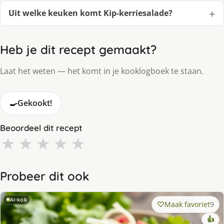
Uit welke keuken komt Kip-kerriesalade?
Heb je dit recept gemaakt?
Laat het weten — het komt in je kooklogboek te staan.
🍳
Gekookt!
Beoordeel dit recept
★
★
★
★
★
Probeer dit ook
AI-kok
Maak favoriet
9
👍