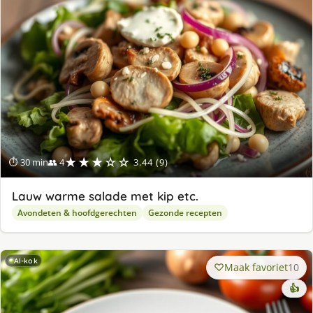
★★★☆☆
⏱ 30 min
👥 4
3.44 (9)
Lauw warme salade met kip etc.
Avondeten & hoofdgerechten
Gezonde recepten
AI-kok
Maak favoriet
10
👍