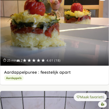
★★★★★
⏱ 25 min
👥 2
4.61 (18)
Aardappelpuree : feestelijk apart
Aardappels
Maak favoriet
6
👍