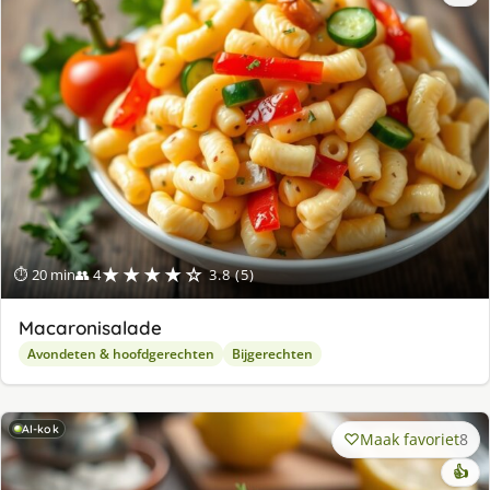
★★★★☆
⏱ 20 min
👥 4
3.8 (5)
Macaronisalade
Avondeten & hoofdgerechten
Bijgerechten
AI-kok
Maak favoriet
8
👍