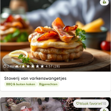
👍
★★★★★
⏱ 2 min
👥 4
4.57 (28)
Stoverij van varkenswangetjes
BBQ & buiten koken
Bijgerechten
Maak favoriet
10
👍