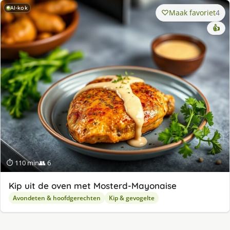
AI-kok
Maak favoriet
4
👍
⏱ 110 min
👥 6
Kip uit de oven met Mosterd-Mayonaise
Avondeten & hoofdgerechten
Kip & gevogelte