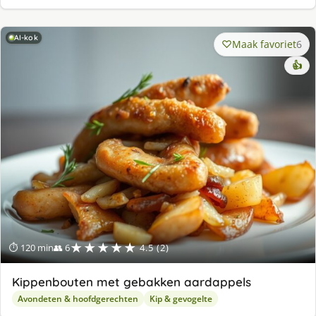
AI-kok
Maak favoriet
6
👍
★★★★★
⏱ 120 min
👥 6
4.5 (2)
Kippenbouten met gebakken aardappels
Avondeten & hoofdgerechten
Kip & gevogelte