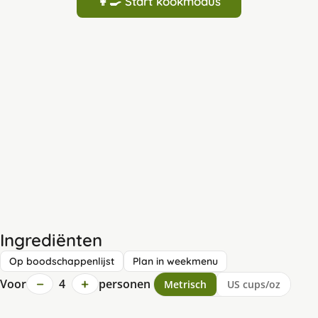
👩‍🍳 Start kookmodus
Ingrediënten
Op boodschappenlijst
Plan in weekmenu
−
+
Voor
4
personen
Metrisch
US cups/oz