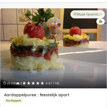
Maak favoriet
21
👍
★★★★★
⏱ 25 min
👥 2
4.61 (18)
Aardappelpuree : feestelijk apart
Aardappels