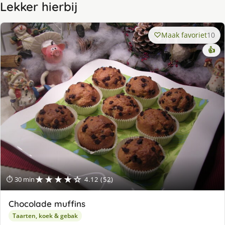
Lekker hierbij
Maak favoriet
10
👍
★★★★☆
⏱ 30 min
4.12 (52)
Chocolade muffins
Taarten, koek & gebak