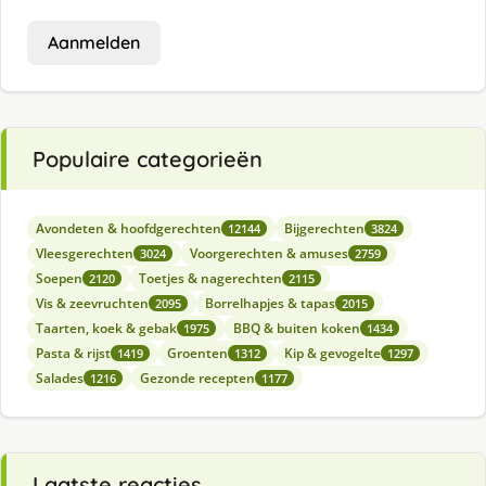
Aanmelden
Populaire categorieën
Avondeten & hoofdgerechten
Bijgerechten
12144
3824
Vleesgerechten
Voorgerechten & amuses
3024
2759
Soepen
Toetjes & nagerechten
2120
2115
Vis & zeevruchten
Borrelhapjes & tapas
2095
2015
Taarten, koek & gebak
BBQ & buiten koken
1975
1434
Pasta & rijst
Groenten
Kip & gevogelte
1419
1312
1297
Salades
Gezonde recepten
1216
1177
Laatste reacties