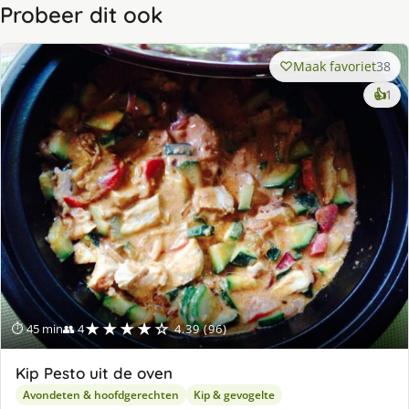
Probeer dit ook
Maak favoriet
38
ke
👍
1
lek
ge
★★★★☆
⏱ 45 min
👥 4
4.39 (96)
Kip Pesto uit de oven
Avondeten & hoofdgerechten
Kip & gevogelte