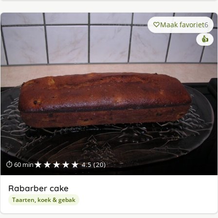
Maak favoriet
6
👍
★★★★★
⏱ 60 min
4.5 (20)
Rabarber cake
Taarten, koek & gebak