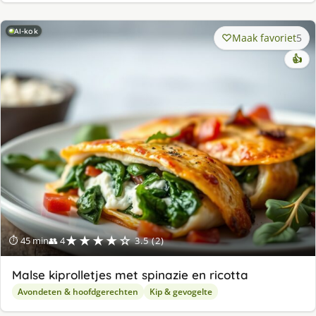
AI-kok
Maak favoriet
5
👍
★★★★☆
⏱ 45 min
👥 4
3.5 (2)
Malse kiprolletjes met spinazie en ricotta
Avondeten & hoofdgerechten
Kip & gevogelte