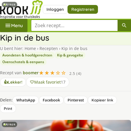
AI-kok
Inloggen
Registreren
Zoek een recept
Menu
Kip in de bus
U bent hier:
Home
›
Recepten
›
Kip in de bus
Avondeten & hoofdgerechten
Kip & gevogelte
Ovenschotels & eenpans
★★★☆☆
Recept van
boomer
2.5 (4)
Maak favoriet
17
👍
Lekker!
Delen:
WhatsApp
Facebook
Pinterest
Kopieer link
Print
AI-kok