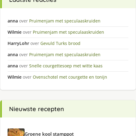
anna
over
Pruimenjam met speculaaskruiden
Wilmie
over
Pruimenjam met speculaaskruiden
HarryLohr
over
Gevuld Turks brood
anna
over
Pruimenjam met speculaaskruiden
anna
over
Snelle courgettesoep met witte kaas
Wilmie
over
Ovenschotel met courgette en tonijn
Nieuwste recepten
Groene kool stamppot