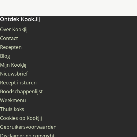
Ontdek KookJij
Over KookJij
Contact
Recepten
Blog
Mijn KookJij
Nieuwsbrief
Recept insturen
Boodschappenlijst
Weekmenu
Thuis koks
Cookies op KookJij
Gebruikersvoorwaarden
Disclaimer en copyright