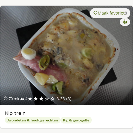
Maak favoriet
8
👍
★★★☆☆
⏱ 70 min
👥 4
3.33 (3)
Kip trein
Avondeten & hoofdgerechten
Kip & gevogelte