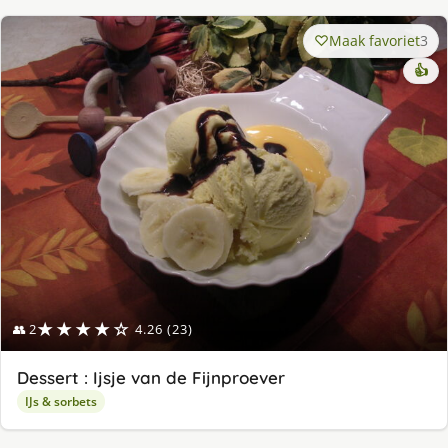
Maak favoriet
3
👍
★★★★☆
👥 2
4.26 (23)
Dessert : Ijsje van de Fijnproever
IJs & sorbets