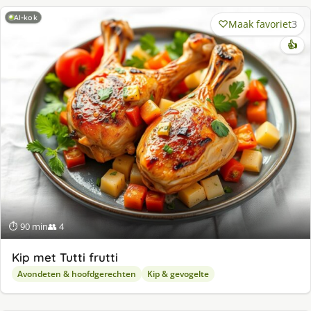
AI-kok
Maak favoriet
3
👍
⏱ 90 min
👥 4
Kip met Tutti frutti
Avondeten & hoofdgerechten
Kip & gevogelte