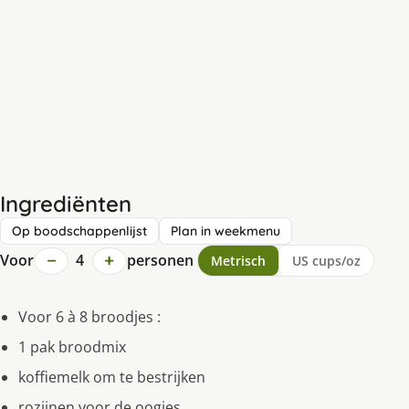
Ingrediënten
Op boodschappenlijst
Plan in weekmenu
−
+
Voor
4
personen
Metrisch
US cups/oz
Voor 6 à 8 broodjes :
1 pak broodmix
koffiemelk om te bestrijken
rozijnen voor de oogjes