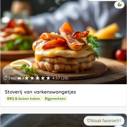
👍
★★★★★
⏱ 2 min
👥 4
4.57 (28)
Stoverij van varkenswangetjes
BBQ & buiten koken
Bijgerechten
Maak favoriet
91