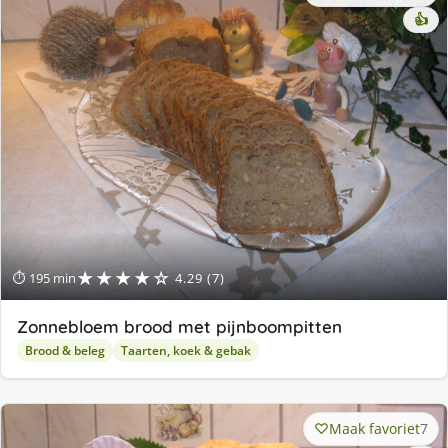
👍
★★★★☆
⏱ 195 min
4.29 (7)
Zonnebloem brood met pijnboompitten
Brood & beleg
Taarten, koek & gebak
Maak favoriet
7