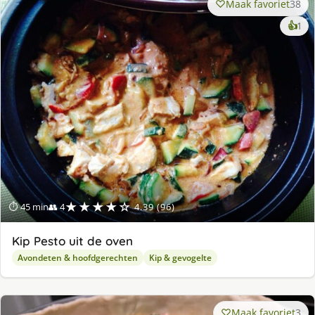
Maak favoriet
38
ke
👍
1
lek
ge
★★★★☆
⏱ 45 min
👥 4
4.39 (96)
Kip Pesto uit de oven
Avondeten & hoofdgerechten
Kip & gevogelte
Maak favoriet
3