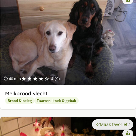
👍
★★★★☆
⏱ 40 min
4 (9)
Melkbrood vlecht
Brood & beleg
Taarten, koek & gebak
Maak favoriet
2
👍