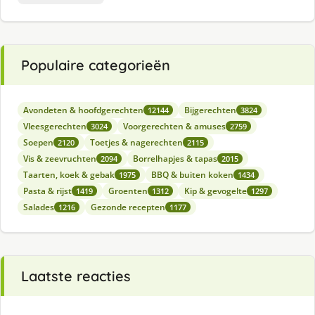
Populaire categorieën
Avondeten & hoofdgerechten
Bijgerechten
12144
3824
Vleesgerechten
Voorgerechten & amuses
3024
2759
Soepen
Toetjes & nagerechten
2120
2115
Vis & zeevruchten
Borrelhapjes & tapas
2094
2015
Taarten, koek & gebak
BBQ & buiten koken
1975
1434
Pasta & rijst
Groenten
Kip & gevogelte
1419
1312
1297
Salades
Gezonde recepten
1216
1177
Laatste reacties