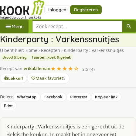
Inloggen
Registreren
Zoek een recept
Menu
Kinderparty : Varkenssnuitjes
U bent hier:
Home
›
Recepten
›
Kinderparty : Varkenssnuitjes
Brood & beleg
Taarten, koek & gebak
★★★★☆
Recept van
erikalaleman
3.5 (4)
Maak favoriet
5
👍
Lekker!
Delen:
WhatsApp
Facebook
Pinterest
Kopieer link
Print
Kinderparty : Varkenssnuitjes is een gerecht uit de
Belgische keuken. Je maakt het in ongeveer 60