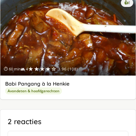
ke
👍
1
lek
ge
★★★★☆
⏱ 60 min
👥 4
3.96 (108)
Babi Pangang à la Henkie
Avondeten & hoofdgerechten
2 reacties