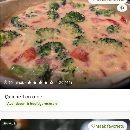
👍
★★★★☆
⏱ 70 min
👥 4
4.29 (45)
Quiche Lorraine
Avondeten & hoofdgerechten
AI-kok
Maak favoriet
6