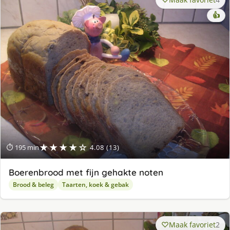
👍
★★★★☆
⏱ 195 min
4.08 (13)
Boerenbrood met fijn gehakte noten
Brood & beleg
Taarten, koek & gebak
Maak favoriet
2