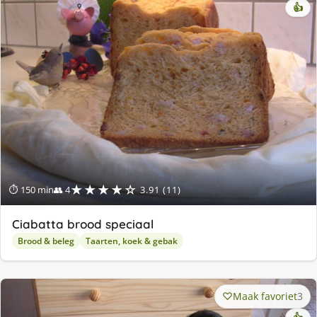
👍
★★★★☆
⏱ 150 min
👥 4
3.91 (11)
Ciabatta brood speciaal
Brood & beleg
Taarten, koek & gebak
Maak favoriet
3