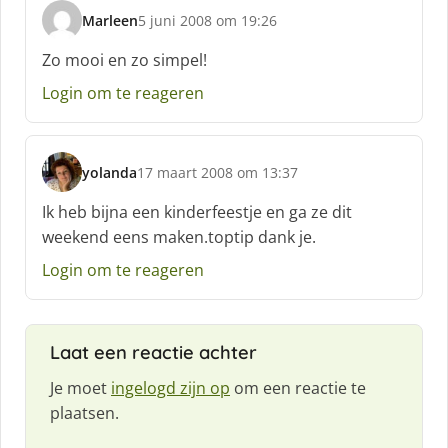
Marleen
5 juni 2008 om 19:26
s
c
Zo mooi en zo simpel!
h
Login om te reageren
r
e
e
f
yolanda
17 maart 2008 om 13:37
:
s
c
Ik heb bijna een kinderfeestje en ga ze dit
h
weekend eens maken.toptip dank je.
r
e
Login om te reageren
e
f
:
Laat een reactie achter
Je moet
ingelogd zijn op
om een reactie te
plaatsen.