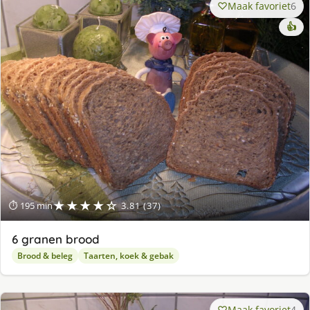
Maak favoriet
6
👍
★★★★☆
⏱ 195 min
3.81 (37)
6 granen brood
Brood & beleg
Taarten, koek & gebak
Maak favoriet
4