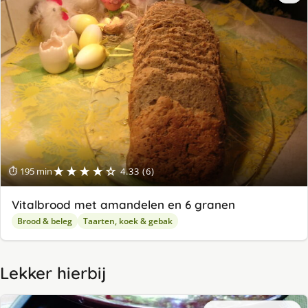
★★★★☆
⏱ 195 min
4.33 (6)
Vitalbrood met amandelen en 6 granen
Brood & beleg
Taarten, koek & gebak
Lekker hierbij