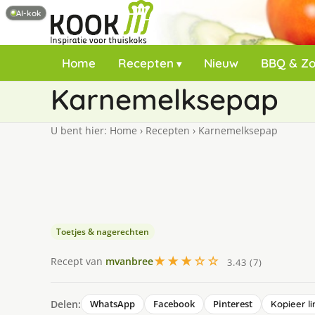
AI-kok
Home
Recepten
Nieuw
BBQ & Z
Karnemelksepap
U bent hier:
Home
›
Recepten
›
Karnemelksepap
Toetjes & nagerechten
★★★☆☆
Recept van
mvanbree
3.43 (7)
Delen:
WhatsApp
Facebook
Pinterest
Kopieer li