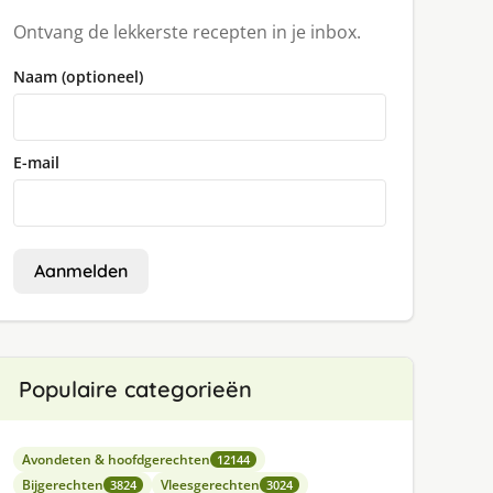
Ontvang de lekkerste recepten in je inbox.
Naam (optioneel)
E-mail
Aanmelden
Populaire categorieën
Avondeten & hoofdgerechten
12144
Bijgerechten
Vleesgerechten
3824
3024