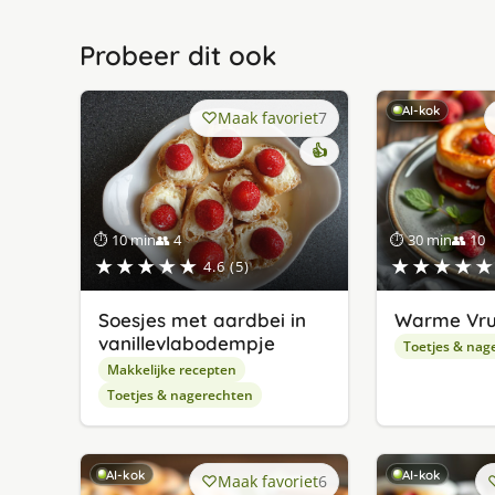
Probeer dit ook
AI-kok
Maak favoriet
7
👍
⏱ 10 min
👥 4
⏱ 30 min
👥 10
★★★★★
★★★★★
4.6 (5)
Soesjes met aardbei in
Warme Vru
vanillevlabodempje
Toetjes & nag
Makkelijke recepten
Toetjes & nagerechten
AI-kok
AI-kok
Maak favoriet
6