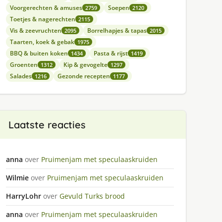
Voorgerechten & amuses
Soepen
2759
2120
Toetjes & nagerechten
2115
Vis & zeevruchten
Borrelhapjes & tapas
2095
2015
Taarten, koek & gebak
1975
BBQ & buiten koken
Pasta & rijst
1434
1419
Groenten
Kip & gevogelte
1312
1297
Salades
Gezonde recepten
1216
1177
Laatste reacties
anna
over
Pruimenjam met speculaaskruiden
Wilmie
over
Pruimenjam met speculaaskruiden
HarryLohr
over
Gevuld Turks brood
anna
over
Pruimenjam met speculaaskruiden