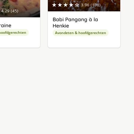
★★★★☆
3.96 (108)
4.29 (45)
Babi Pangang à la
raine
Henkie
hoofdgerechten
Avondeten & hoofdgerechten