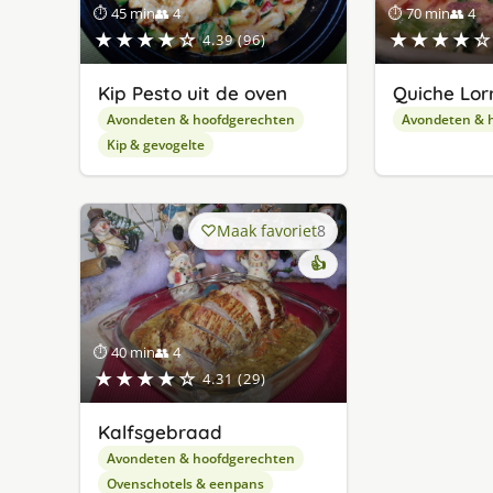
⏱ 45 min
👥 4
⏱ 70 min
👥 4
★★★★☆
★★★★☆
4.39 (96)
Kip Pesto uit de oven
Quiche Lor
Avondeten & hoofdgerechten
Avondeten & 
Kip & gevogelte
Maak favoriet
8
👍
⏱ 40 min
👥 4
★★★★☆
4.31 (29)
Kalfsgebraad
Avondeten & hoofdgerechten
Ovenschotels & eenpans