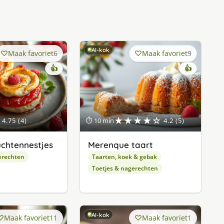
AI-kok
Maak favoriet
6
Maak favoriet
9
👍
👍
★★★★☆
4.75 (4)
⏱ 10 min
4.2 (5)
chtennestjes
Merenque taart
erechten
Taarten, koek & gebak
Toetjes & nagerechten
AI-kok
Maak favoriet
11
Maak favoriet
1