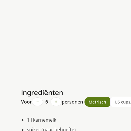
Ingrediënten
−
+
Voor
6
personen
Metrisch
US cups
1 l karnemelk
suiker (naar behoefte)