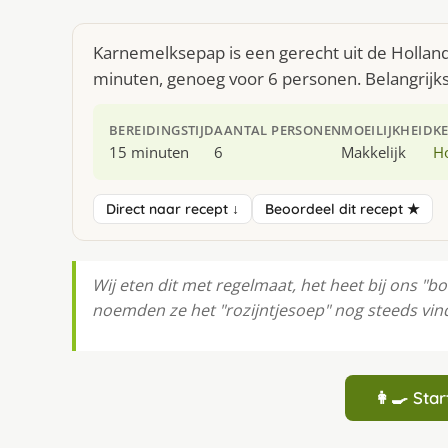
Karnemelksepap is een gerecht uit de Hollan
minuten, genoeg voor 6 personen. Belangrijks
BEREIDINGSTIJD
AANTAL PERSONEN
MOEILIJKHEID
K
15 minuten
6
Makkelijk
H
Direct naar recept ↓
Beoordeel dit recept ★
Wij eten dit met regelmaat, het heet bij ons "
noemden ze het "rozijntjesoep" nog steeds vind
👩‍🍳 St