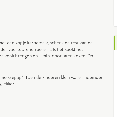
met een kopje karnemelk, schenk de rest van de
nder voortdurend roeren, als het kookt het
de kook brengen en 1 min. door laten koken. Op
termelksepap”. Toen de kinderen klein waren noemden
g lekker.