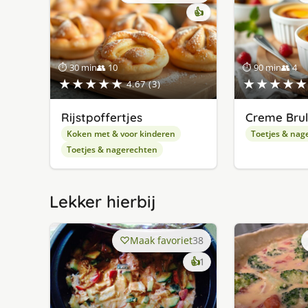
👍
⏱ 30 min
👥 10
⏱ 90 min
👥 4
★★★★★
★★★★★
4.67 (3)
Rijstpoffertjes
Creme Brul
Koken met & voor kinderen
Toetjes & nag
Toetjes & nagerechten
Lekker hierbij
Maak favoriet
38
keer
👍
1
lekker
gevonden