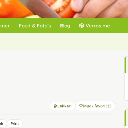
omer
Food & Foto’s
Blog
🎲 Verras me
Maak favoriet
3
👍
Lekker!
nk
Print