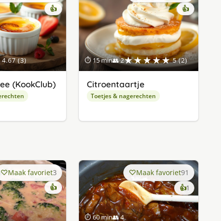
👍
👍
★★★★★
4.67 (3)
⏱ 15 min
👥 2
5 (2)
ee (KookClub)
Citroentaartje
erechten
Toetjes & nagerechten
Maak favoriet
3
Maak favoriet
91
👍
keer
👍
1
lekker
gevonde
⏱ 60 min
👥 4