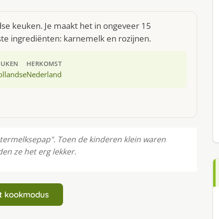
dse keuken. Je maakt het in ongeveer 15
te ingrediënten: karnemelk en rozijnen.
EUKEN
HERKOMST
ollandse
Nederland
botermelksepap". Toen de kinderen klein waren
en ze het erg lekker.
art kookmodus