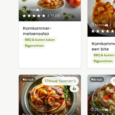
⏱ 15 min
👥 4
★★★★★
4.71 (7)
⏱ 10 min
👥 2
Komkommer-
★★★★★
meloensalsa
BBQ & buiten koken
Komkomme
Bijgerechten
een bite
BBQ & buiten
Bijgerechten
AI-kok
AI-kok
Maak favoriet
15
👍
⏱ 25 min
👥 4