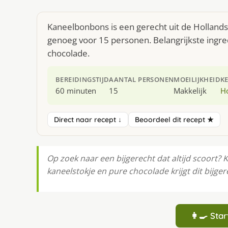
Kaneelbonbons is een gerecht uit de Holland
genoeg voor 15 personen. Belangrijkste ingre
chocolade.
BEREIDINGSTIJD
AANTAL PERSONEN
MOEILIJKHEID
K
60 minuten
15
Makkelijk
H
Direct naar recept ↓
Beoordeel dit recept ★
Op zoek naar een bijgerecht dat altijd scoort?
kaneelstokje en pure chocolade krijgt dit bijge
👩‍🍳 St