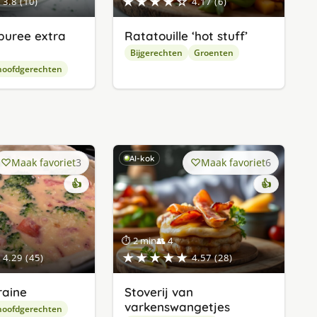
★★★★☆
3.8 (10)
4.17 (6)
puree extra
Ratatouille ‘hot stuff’
Bijgerechten
Groenten
hoofdgerechten
AI-kok
Maak favoriet
3
Maak favoriet
6
👍
👍
⏱ 2 min
👥 4
★★★★★
4.29 (45)
4.57 (28)
raine
Stoverij van
varkenswangetjes
hoofdgerechten