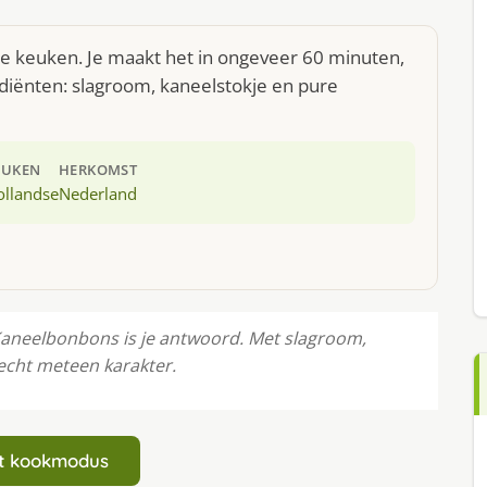
se keuken. Je maakt het in ongeveer 60 minuten,
diënten: slagroom, kaneelstokje en pure
EUKEN
HERKOMST
ollandse
Nederland
 Kaneelbonbons is je antwoord. Met slagroom,
recht meteen karakter.
art kookmodus