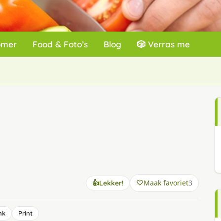
omer
Food & Foto’s
Blog
🎲 Verras me
Maak favoriet
3
👍
Lekker!
nk
Print