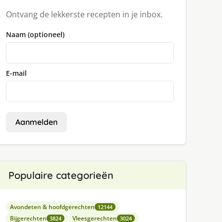
Ontvang de lekkerste recepten in je inbox.
Naam (optioneel)
E-mail
Aanmelden
Populaire categorieën
Avondeten & hoofdgerechten
12144
Bijgerechten
Vleesgerechten
3824
3024