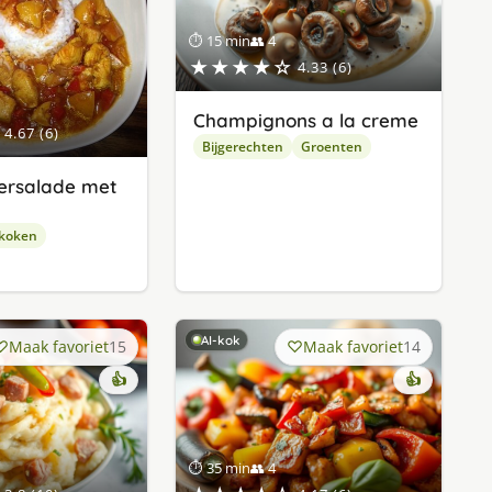
⏱ 15 min
👥 4
★★★★☆
4.33 (6)
Champignons a la creme
4.67 (6)
Bijgerechten
Groenten
rsalade met
 koken
AI-kok
Maak favoriet
15
Maak favoriet
14
👍
👍
⏱ 35 min
👥 4