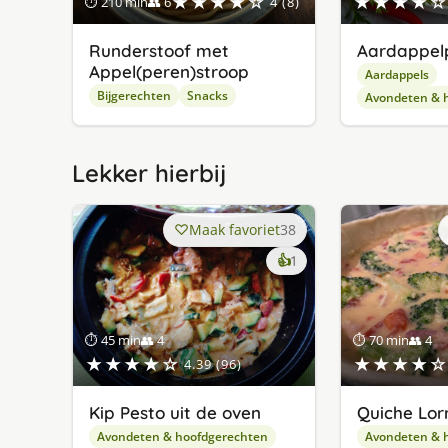
★★★★☆
★★★★☆
⏱ 210 min
👥 6
4 (8)
Runderstoof met
Aardappel
Appel(peren)stroop
Aardappels
Bijgerechten
Snacks
Avondeten & 
Lekker hierbij
Maak favoriet
38
keer
👍
1
lekker
gevonden
⏱ 45 min
👥 4
⏱ 70 min
👥 4
★★★★☆
★★★★☆
4.39 (96)
Kip Pesto uit de oven
Quiche Lor
Avondeten & hoofdgerechten
Avondeten & 