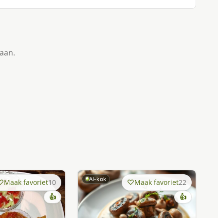
taan.
AI-kok
Maak favoriet
10
Maak favoriet
22
👍
👍