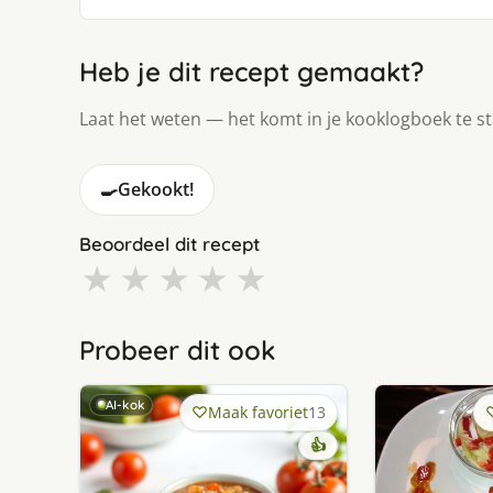
Heb je dit recept gemaakt?
Laat het weten — het komt in je kooklogboek te s
🍳
Gekookt!
Beoordeel dit recept
★
★
★
★
★
Probeer dit ook
AI-kok
Maak favoriet
13
👍