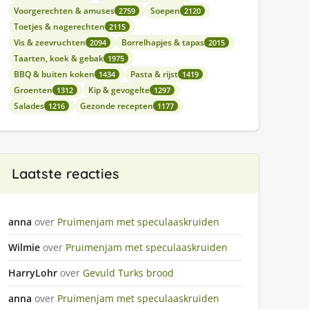
Voorgerechten & amuses
Soepen
2759
2120
Toetjes & nagerechten
2115
Vis & zeevruchten
Borrelhapjes & tapas
2094
2015
Taarten, koek & gebak
1975
BBQ & buiten koken
Pasta & rijst
1434
1419
Groenten
Kip & gevogelte
1312
1297
Salades
Gezonde recepten
1216
1177
Laatste reacties
anna
over
Pruimenjam met speculaaskruiden
Wilmie
over
Pruimenjam met speculaaskruiden
HarryLohr
over
Gevuld Turks brood
anna
over
Pruimenjam met speculaaskruiden