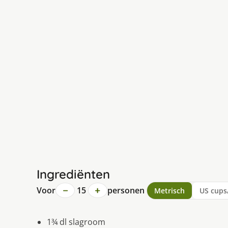
Ingrediënten
−
+
Voor
15
personen
Metrisch
US cups
1¾ dl slagroom