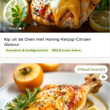
⏱ 120 min
👥 6
Kip uit de Oven met Honing-Ketjap-Citroen
Glazuur
Avondeten & hoofdgerechten
BBQ & buiten koken
Maak favoriet
3
👍