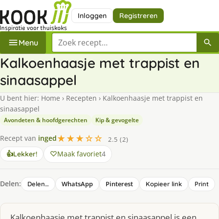
Inloggen
Registreren
Zoek een recept
Menu
Kalkoenhaasje met trappist en
sinaasappel
U bent hier:
Home
›
Recepten
›
Kalkoenhaasje met trappist en
sinaasappel
Avondeten & hoofdgerechten
Kip & gevogelte
★★★☆☆
Recept van
inged
2.5 (2)
Maak favoriet
4
👍
Lekker!
Delen:
WhatsApp
Pinterest
Delen…
Kopieer link
Print
Kalkoenhaasje met trappist en sinaasappel is een