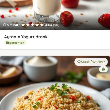
★★★★★
⏱ 5 min
👥 1
4.64 (90)
Ayran = Yogurt drank
Bijgerechten
Maak favoriet
7
👍