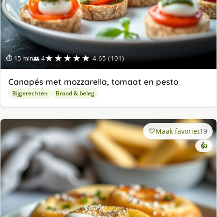
★★★★★
⏱ 15 min
👥 4
4.65 (101)
Canapés met mozzarella, tomaat en pesto
Bijgerechten
Brood & beleg
Maak favoriet
19
👍