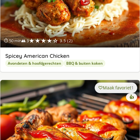
★★★★☆
⏱ 50 min
👥 3
3.5 (2)
Spicey American Chicken
Avondeten & hoofdgerechten
BBQ & buiten koken
Maak favoriet
1
👍