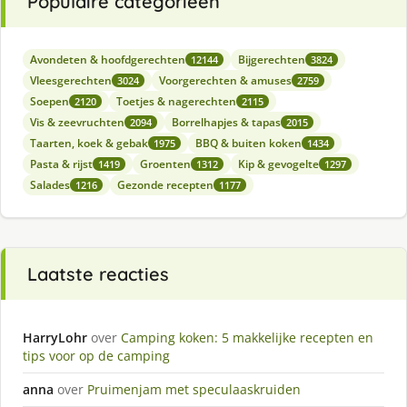
Populaire categorieën
Avondeten & hoofdgerechten
Bijgerechten
12144
3824
Vleesgerechten
Voorgerechten & amuses
3024
2759
Soepen
Toetjes & nagerechten
2120
2115
Vis & zeevruchten
Borrelhapjes & tapas
2094
2015
Taarten, koek & gebak
BBQ & buiten koken
1975
1434
Pasta & rijst
Groenten
Kip & gevogelte
1419
1312
1297
Salades
Gezonde recepten
1216
1177
Laatste reacties
HarryLohr
over
Camping koken: 5 makkelijke recepten en
tips voor op de camping
anna
over
Pruimenjam met speculaaskruiden