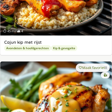
⏱ 45 min
👥 4
Cajun kip met rijst
Avondeten & hoofdgerechten
Kip & gevogelte
Maak favoriet
8
👍