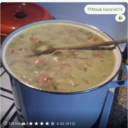
Maak favoriet
74
👍
★★★★☆
⏱ 120 min
👥 4
4.42 (612)