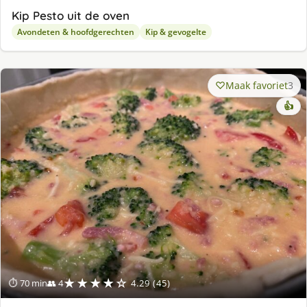
Kip Pesto uit de oven
Avondeten & hoofdgerechten
Kip & gevogelte
Maak favoriet
3
👍
★★★★☆
⏱ 70 min
👥 4
4.29 (45)