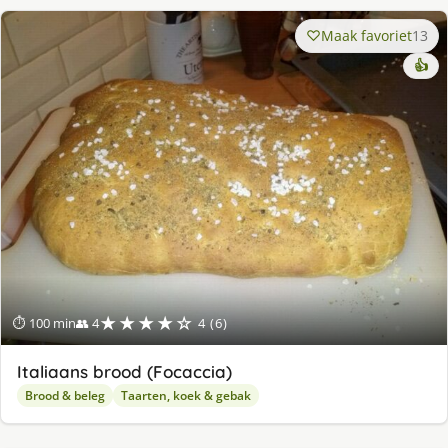
Maak favoriet
13
👍
★★★★☆
⏱ 100 min
👥 4
4 (6)
Italiaans brood (Focaccia)
Brood & beleg
Taarten, koek & gebak