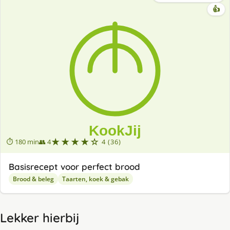
👍
★★★★☆
⏱ 180 min
👥 4
4 (36)
Basisrecept voor perfect brood
Brood & beleg
Taarten, koek & gebak
Lekker hierbij