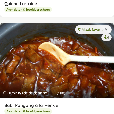
Quiche Lorraine
Avondeten & hoofdgerechten
Maak favoriet
91
ke
👍
1
lek
ge
★★★★☆
⏱ 60 min
👥 4
3.96 (108)
Babi Pangang à la Henkie
Avondeten & hoofdgerechten