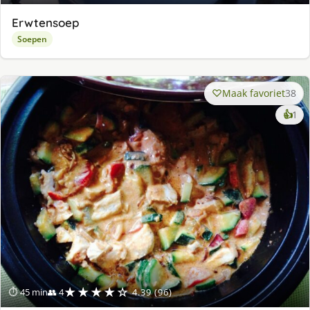
Erwtensoep
Soepen
Maak favoriet
38
ke
👍
1
lek
ge
★★★★☆
⏱ 45 min
👥 4
4.39 (96)