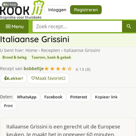
AI-kok
Inloggen
Registreren
Zoek een recept
Menu
Italiaanse Grissini
U bent hier:
Home
›
Recepten
›
Italiaanse Grissini
Brood & beleg
Taarten, koek & gebak
★★★★☆
Recept van
bobbeltje
4.13 (8)
Maak favoriet
2
👍
Lekker!
Delen:
WhatsApp
Facebook
Pinterest
Kopieer link
Print
Italiaanse Grissini is een gerecht uit de Europese
keuken. Je maakt het in ongeveer 60 minuten.