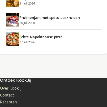
31 juli 2026
Pruimenjam met speculaaskruiden
28 juli 2026
Echte Napolitaanse pizza
27 juli 2026
Ontdek KookJij
Over KookJij
Contact
Recepten