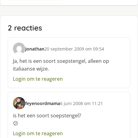
2 reacties
Jonathan
20 september 2009 om 09:54
s
c
Ja, het is een soort soepstengel, alleen op
h
italiaanse wijze.
r
e
Login om te reageren
e
f
:
feyenoordmama
6 juni 2008 om 11:21
s
c
is het een soort soepstengel?
h
😕
r
e
Login om te reageren