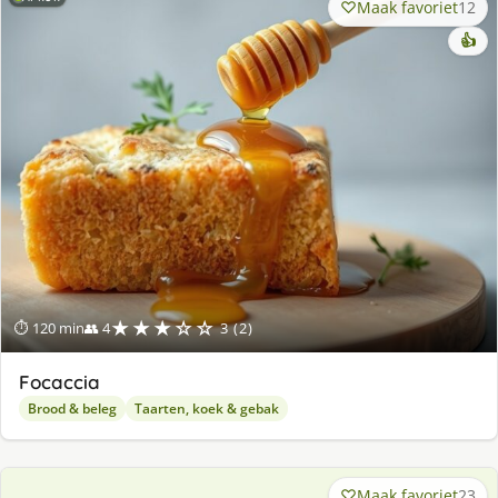
Maak favoriet
12
👍
★★★☆☆
⏱ 120 min
👥 4
3 (2)
Focaccia
Brood & beleg
Taarten, koek & gebak
Maak favoriet
23