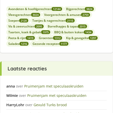
Avondeten & hoofdgerechten
Bijgerechten
12144
3824
Vleesgerechten
Voorgerechten & amuses
3024
2759
Soepen
Toetjes & nagerechten
2120
2115
Vis & zeevruchten
Borrelhapjes & tapas
2095
2015
Taarten, koek & gebak
BBQ & buiten koken
1975
1434
Pasta & rijst
Groenten
Kip & gevogelte
1419
1312
1297
Salades
Gezonde recepten
1216
1177
Laatste reacties
anna
over
Pruimenjam met speculaaskruiden
Wilmie
over
Pruimenjam met speculaaskruiden
HarryLohr
over
Gevuld Turks brood