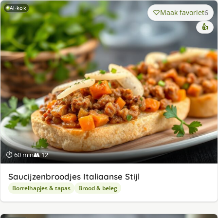
AI-kok
Maak favoriet
6
👍
⏱ 60 min
👥 12
Saucijzenbroodjes Italiaanse Stijl
Borrelhapjes & tapas
Brood & beleg