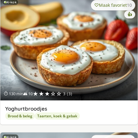
AI-kok
Maak favoriet
10
👍
★★★☆☆
⏱ 130 min
👥 10
3 (3)
Yoghurtbroodjes
Brood & beleg
Taarten, koek & gebak
AI-kok