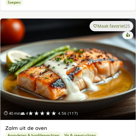
Soepen
Maak favoriet
25
👍
★★★★★
⏱ 40 min
👥 4
4.56 (117)
Zalm uit de oven
Avondeten & hoofdgerechten
Vis & zeevruchten