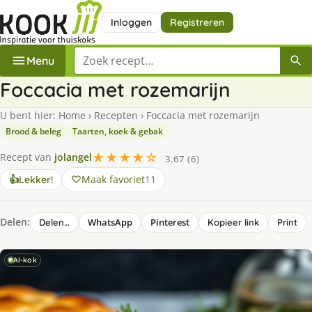
Inloggen
Registreren
Zoek een recept
Menu
Foccacia met rozemarijn
U bent hier:
Home
›
Recepten
›
Foccacia met rozemarijn
Brood & beleg
Taarten, koek & gebak
★★★★☆
Recept van
jolangel
3.67 (6)
Maak favoriet
11
👍
Lekker!
Delen:
WhatsApp
Pinterest
Delen…
Kopieer link
Print
AI-kok