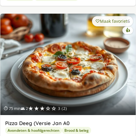
Maak favoriet
6
👍
★★★☆☆
⏱ 75 min
👥 2
3 (2)
Pizza Deeg (Versie Jan A0
Avondeten & hoofdgerechten
Brood & beleg