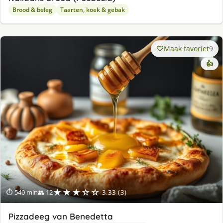
Brood & beleg
Taarten, koek & gebak
Maak favoriet
9
👍
★★★☆☆
⏱ 540 min
👥 12
3.33 (3)
Pizzadeeg van Benedetta