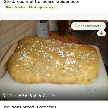
Stokbrood met Italiaanse kruidenboter
Brood & beleg
Makkelijke recepten
Maak favoriet
13
👍
★★★★☆
⏱ 100 min
👥 4
4 (6)
Italiaans brood (Focaccia)