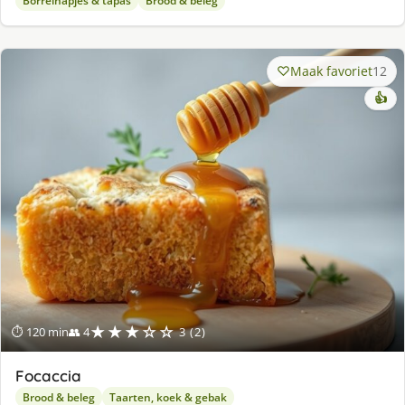
Borrelhapjes & tapas
Brood & beleg
Maak favoriet
12
👍
★★★☆☆
⏱ 120 min
👥 4
3 (2)
Focaccia
Brood & beleg
Taarten, koek & gebak