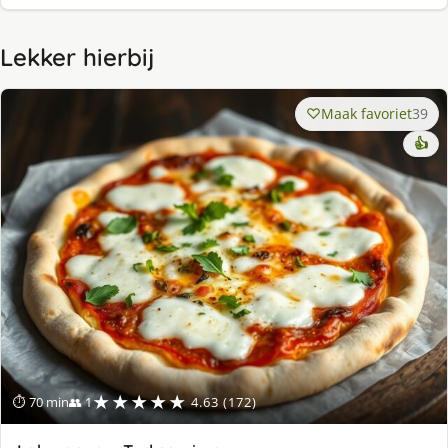
Lekker hierbij
Maak favoriet
39
👍
★★★★★
⏱ 70 min
👥 1
4.63 (172)