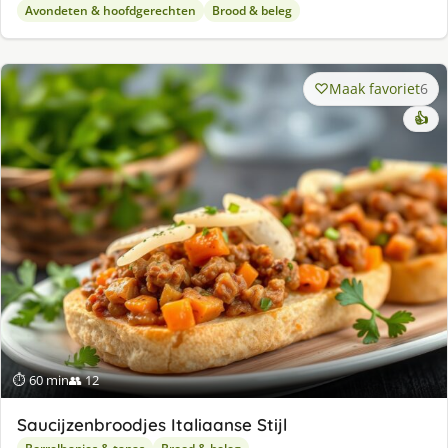
Avondeten & hoofdgerechten
Brood & beleg
Maak favoriet
6
👍
⏱ 60 min
👥 12
Saucijzenbroodjes Italiaanse Stijl