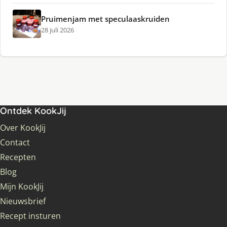
Pruimenjam met speculaaskruiden
28 juli 2026
Ontdek KookJij
Over KookJij
Contact
Recepten
Blog
Mijn KookJij
Nieuwsbrief
Recept insturen