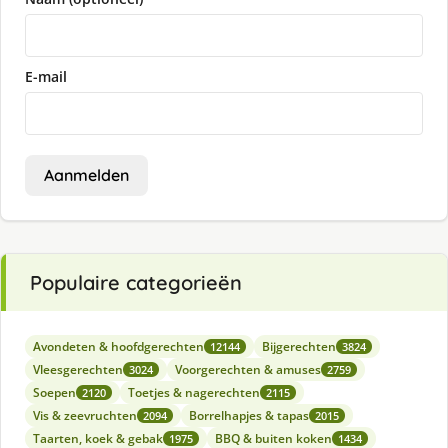
E-mail
Aanmelden
Populaire categorieën
Avondeten & hoofdgerechten
Bijgerechten
12144
3824
Vleesgerechten
Voorgerechten & amuses
3024
2759
Soepen
Toetjes & nagerechten
2120
2115
Vis & zeevruchten
Borrelhapjes & tapas
2094
2015
Taarten, koek & gebak
BBQ & buiten koken
1975
1434