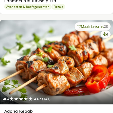
Lahmacun = Turkse pizza
Avondeten & hoofdgerechten
Pizza's
Maak favoriet
28
ke
👍
1
lek
ge
★★★★★
👥 4
4.67 (141)
Adana Kebab