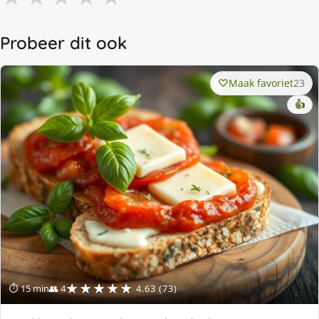
Probeer dit ook
Maak favoriet
23
👍
★★★★★
⏱ 15 min
👥 4
4.63 (73)