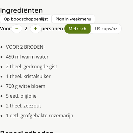
Ingrediënten
Op boodschappenlijst
Plan in weekmenu
−
+
Voor
2
personen
Metrisch
US cups/oz
VOOR 2 BRODEN:
450 ml warm water
2 theel. gedroogde gist
1 theel. kristalsuiker
700 g witte bloem
5 eetl. olijfolie
2 theel. zeezout
1 eetl. grofgehakte rozemarijn