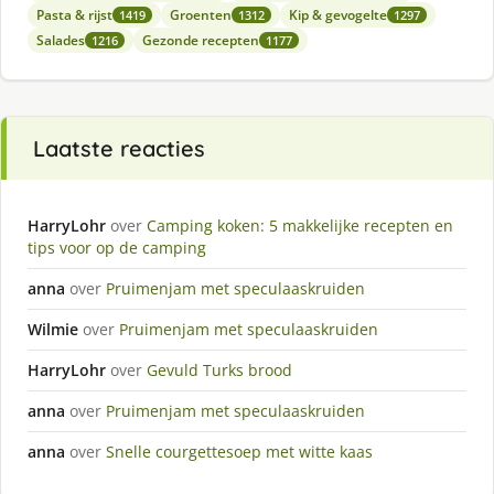
Pasta & rijst
Groenten
Kip & gevogelte
1419
1312
1297
Salades
Gezonde recepten
1216
1177
Laatste reacties
HarryLohr
over
Camping koken: 5 makkelijke recepten en
tips voor op de camping
anna
over
Pruimenjam met speculaaskruiden
Wilmie
over
Pruimenjam met speculaaskruiden
HarryLohr
over
Gevuld Turks brood
anna
over
Pruimenjam met speculaaskruiden
anna
over
Snelle courgettesoep met witte kaas