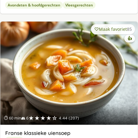
Avondeten & hoofdgerechten
Vleesgerechten
Maak favoriet
85
👍
★★★★☆
⏱ 60 min
👥 6
4.44 (207)
Franse klassieke uiensoep