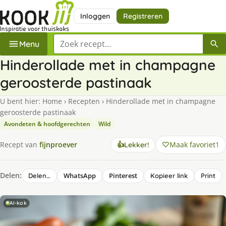
Inloggen
Registreren
Zoek een recept
Menu
Hinderollade met in champagne
geroosterde pastinaak
U bent hier:
Home
›
Recepten
›
Hinderollade met in champagne
geroosterde pastinaak
Avondeten & hoofdgerechten
Wild
Maak favoriet
1
Recept van
fijnproever
👍
Lekker!
Delen:
WhatsApp
Pinterest
Delen…
Kopieer link
Print
AI-kok