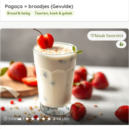
Pogaça = broodjes (Gevulde)
Brood & beleg
Taarten, koek & gebak
Maak favoriet
4
👍
★★★★★
⏱ 5 min
👥 1
4.64 (90)