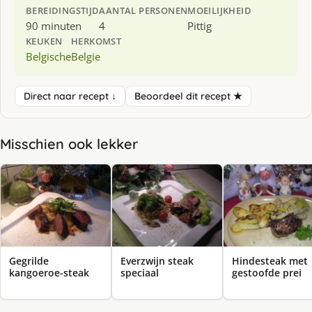
BEREIDINGSTIJD
AANTAL PERSONEN
MOEILIJKHEID
90 minuten
4
Pittig
KEUKEN
HERKOMST
Belgische
Belgie
Direct naar recept ↓
Beoordeel dit recept ★
Misschien ook lekker
Gegrilde
Everzwijn steak
Hindesteak met
kangoeroe-steak
speciaal
gestoofde prei