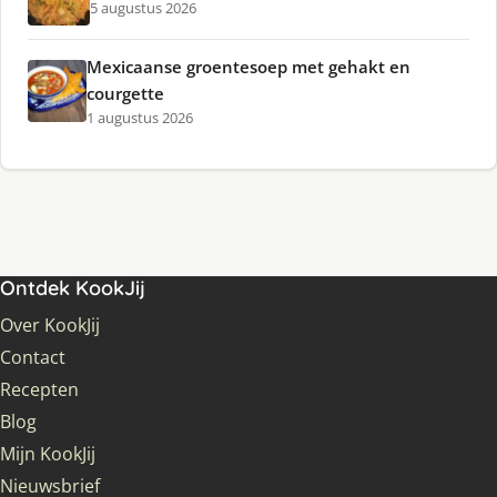
5 augustus 2026
Mexicaanse groentesoep met gehakt en
courgette
1 augustus 2026
Ontdek KookJij
Over KookJij
Contact
Recepten
Blog
Mijn KookJij
Nieuwsbrief