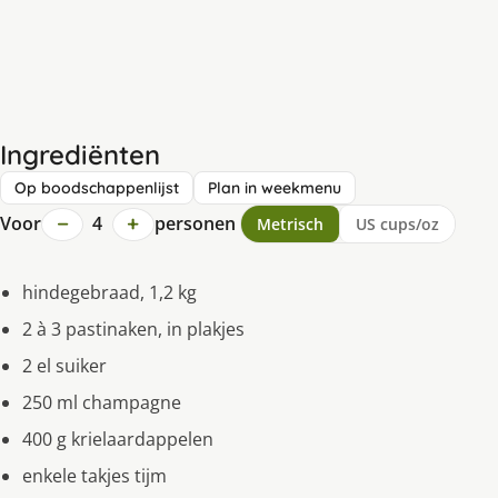
Ingrediënten
Op boodschappenlijst
Plan in weekmenu
−
+
Voor
4
personen
Metrisch
US cups/oz
hindegebraad, 1,2 kg
2 à 3 pastinaken, in plakjes
2 el suiker
250 ml champagne
400 g krielaardappelen
enkele takjes tijm