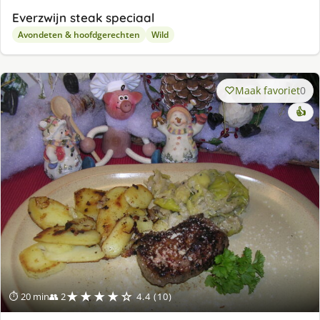
Everzwijn steak speciaal
Avondeten & hoofdgerechten
Wild
Maak favoriet
0
👍
★★★★☆
⏱ 20 min
👥 2
4.4 (10)