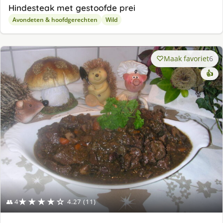
Hindesteak met gestoofde prei
Avondeten & hoofdgerechten
Wild
Maak favoriet
6
👍
★★★★☆
👥 4
4.27 (11)