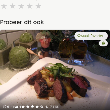
★
★
★
★
★
Probeer dit ook
Maak favoriet
1
👍
★★★★☆
⏱ 6 min
👥 4
4.17 (18)