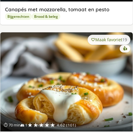
Canapés met mozzarella, tomaat en pesto
Bijgerechten
Brood & beleg
Maak favoriet
19
👍
★★★★★
⏱ 70 min
👥 1
4.62 (101)