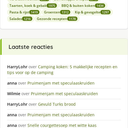
Taarten, koek & gebak
BBQ & buiten koken
1975
1434
Pasta & rijst
Groenten
Kip & gevogelte
1419
1312
1297
Salades
Gezonde recepten
1216
1178
Laatste reacties
HarryLohr
over
Camping koken: 5 makkelijke recepten en
tips voor op de camping
anna
over
Pruimenjam met speculaaskruiden
Wilmie
over
Pruimenjam met speculaaskruiden
HarryLohr
over
Gevuld Turks brood
anna
over
Pruimenjam met speculaaskruiden
anna
over
Snelle courgettesoep met witte kaas