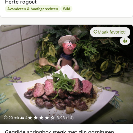
Herte ragout
Avondeten & hoofdgerechten
Wild
Maak favoriet
1
👍
★★★★☆
⏱ 20 min
👥 4
3.93 (14)
Gegrilde springbok steak met zijn garnituren