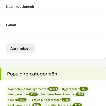
Naam (optioneel)
E-mail
Aanmelden
Populaire categorieën
Avondeten & hoofdgerechten
Bijgerechten
12144
3824
Vleesgerechten
Voorgerechten & amuses
3024
2759
Soepen
Toetjes & nagerechten
2120
2115
Vis & zeevruchten
Borrelhapjes & tapas
2094
2015