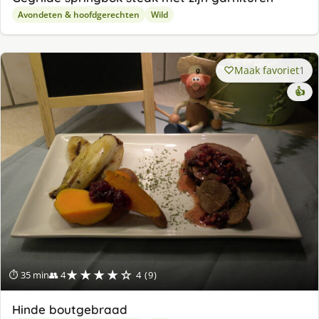
Avondeten & hoofdgerechten
Wild
Maak favoriet
1
👍
★★★★☆
⏱ 35 min
👥 4
4 (9)
Hinde boutgebraad