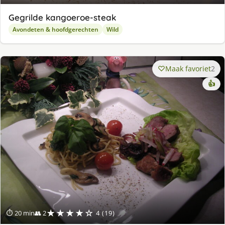
Gegrilde kangoeroe-steak
Avondeten & hoofdgerechten
Wild
Maak favoriet
2
👍
★★★★☆
⏱ 20 min
👥 2
4 (19)