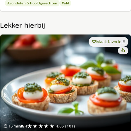
Avondeten & hoofdgerechten
Wild
Lekker hierbij
Maak favoriet
8
👍
★★★★★
⏱ 15 min
👥 4
4.65 (101)