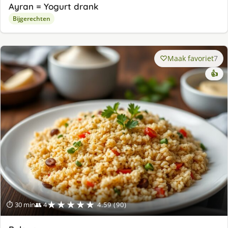
Ayran = Yogurt drank
Bijgerechten
Maak favoriet
7
👍
★★★★★
⏱ 30 min
👥 4
4.59 (90)