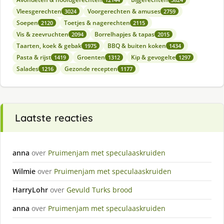
Vleesgerechten
Voorgerechten & amuses
3024
2759
Soepen
Toetjes & nagerechten
2120
2115
Vis & zeevruchten
Borrelhapjes & tapas
2094
2015
Taarten, koek & gebak
BBQ & buiten koken
1975
1434
Pasta & rijst
Groenten
Kip & gevogelte
1419
1312
1297
Salades
Gezonde recepten
1216
1177
Laatste reacties
anna
over
Pruimenjam met speculaaskruiden
Wilmie
over
Pruimenjam met speculaaskruiden
HarryLohr
over
Gevuld Turks brood
anna
over
Pruimenjam met speculaaskruiden