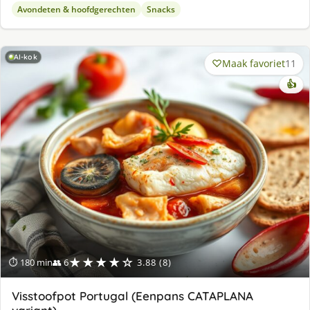
Avondeten & hoofdgerechten
Snacks
AI-kok
Maak favoriet
11
👍
★★★★☆
⏱ 180 min
👥 6
3.88 (8)
Visstoofpot Portugal (Eenpans CATAPLANA