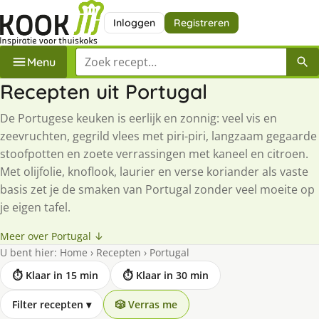
Inloggen
Registreren
Zoek een recept
Menu
Recepten uit Portugal
De Portugese keuken is eerlijk en zonnig: veel vis en
zeevruchten, gegrild vlees met piri-piri, langzaam gegaarde
stoofpotten en zoete verrassingen met kaneel en citroen.
Met olijfolie, knoflook, laurier en verse koriander als vaste
basis zet je de smaken van Portugal zonder veel moeite op
je eigen tafel.
Meer over Portugal ↓
U bent hier:
Home
›
Recepten
›
Portugal
⏱ Klaar in 15 min
⏱ Klaar in 30 min
Filter recepten
▾
🎲 Verras me