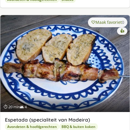
Maak favoriet
0
👍
⏱ 20 min
👥 4
Espetada (specialiteit van Madeira)
Avondeten & hoofdgerechten
BBQ & buiten koken