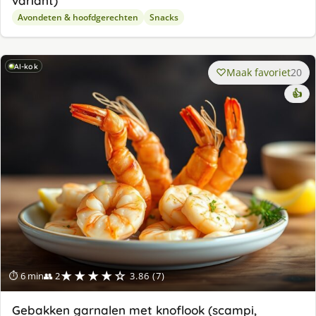
variant)
Avondeten & hoofdgerechten
Snacks
AI-kok
Maak favoriet
20
👍
★★★★☆
⏱ 6 min
👥 2
3.86 (7)
Gebakken garnalen met knoflook (scampi,