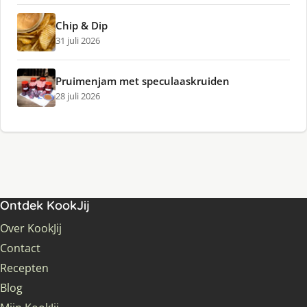
Chip & Dip
31 juli 2026
Pruimenjam met speculaaskruiden
28 juli 2026
Ontdek KookJij
Over KookJij
Contact
Recepten
Blog