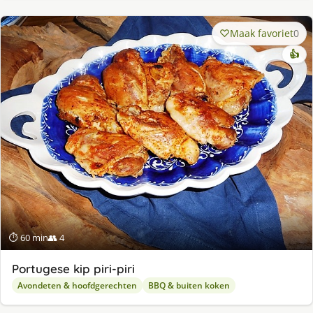
Maak favoriet
0
👍
⏱ 60 min
👥 4
Portugese kip piri-piri
Avondeten & hoofdgerechten
BBQ & buiten koken