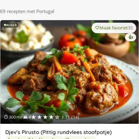
69 recepten met Portugal
AI-kok
Maak favoriet
35
👍
★★★★☆
⏱ 300 min
👥 4
3.71 (14)
Djev’s Pirusto (Pittig rundvlees stoofpotje)