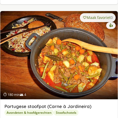
Maak favoriet
0
👍
⏱ 180 min
👥 4
Portugese stoofpot (Carne à Jardineira)
Avondeten & hoofdgerechten
Stoofschotels