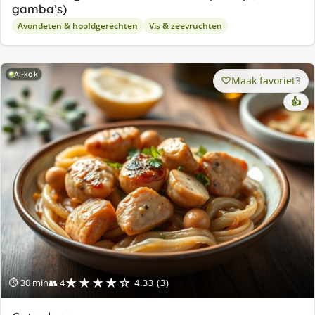
gamba’s)
Avondeten & hoofdgerechten
Vis & zeevruchten
AI-kok
Maak favoriet
3
👍
★★★★☆
⏱ 30 min
👥 4
4.33 (3)