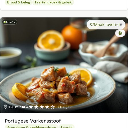
Brood & beleg
Taarten, koek & gebak
AI-kok
Maak favoriet
6
👍
★★★★☆
⏱ 120 min
👥 4
3.67 (3)
Portugese Varkensstoof
Avondeten & hoofdgerechten
Snacks