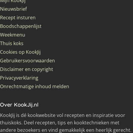
Mijn KookJij
Nieuwsbrief
Recept insturen
Boodschappenlijst
Weekmenu
Thuis koks
Cookies op KookJij
Gebruikersvoorwaarden
Disclaimer en copyright
Privacyverklaring
Onrechtmatige inhoud melden
Over KookJij.nl
KookJij is dé kookwebsite vol recepten en inspiratie voor
thuiskoks. Deel recepten, tips en kooktechnieken met
andere bezoekers en vind gemakkelijk een heerlijk gerecht.