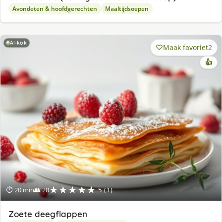
Avondeten & hoofdgerechten
Maaltijdsoepen
AI-kok
Maak favoriet
2
👍
★★★★★
⏱ 20 min
👥 20
5 (1)
Zoete deegflappen