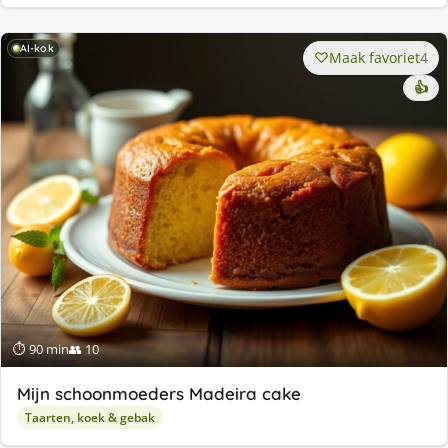
AI-kok
Maak favoriet
4
👍
⏱ 90 min
👥 10
Mijn schoonmoeders Madeira cake
Taarten, koek & gebak