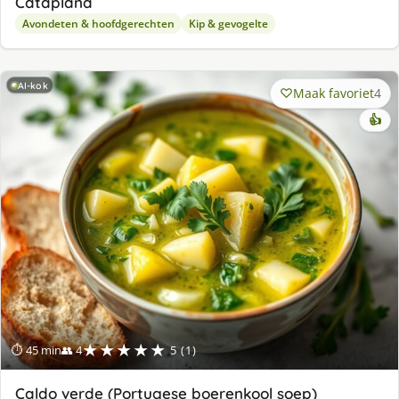
Cataplana
Avondeten & hoofdgerechten
Kip & gevogelte
AI-kok
Maak favoriet
4
👍
★★★★★
⏱ 45 min
👥 4
5 (1)
Caldo verde (Portugese boerenkool soep)