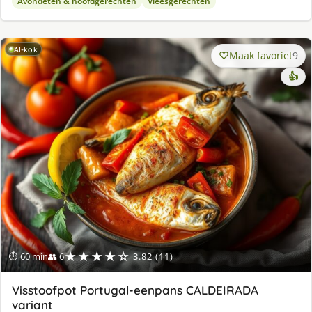
Avondeten & hoofdgerechten
Vleesgerechten
AI-kok
Maak favoriet
9
👍
★★★★☆
⏱ 60 min
👥 6
3.82 (11)
Visstoofpot Portugal-eenpans CALDEIRADA
variant