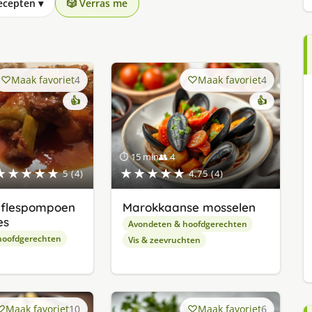
recepten
▾
🎲 Verras me
Maak favoriet
4
Maak favoriet
4
👍
👍
⏱ 15 min
👥 4
★★★★★
★★★★★
5 (4)
4.75 (4)
 flespompoen
Marokkaanse mosselen
es
Avondeten & hoofdgerechten
hoofdgerechten
Vis & zeevruchten
Maak favoriet
10
Maak favoriet
6