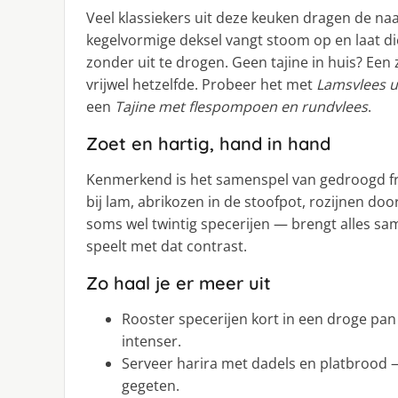
Veel klassiekers uit deze keuken dragen de n
kegelvormige deksel vangt stoom op en laat d
zonder uit te drogen. Geen tajine in huis? Ee
vrijwel hetzelfde. Probeer het met
Lamsvlees ui
een
Tajine met flespompoen en rundvlees
.
Zoet en hartig, hand in hand
Kenmerkend is het samenspel van gedroogd fru
bij lam, abrikozen in de stoofpot, rozijnen d
soms wel twintig specerijen — brengt alles s
speelt met dat contrast.
Zo haal je er meer uit
Rooster specerijen kort in een droge pan
intenser.
Serveer harira met dadels en platbrood 
gegeten.