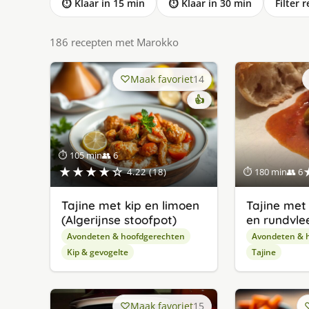
⏱ Klaar in 15 min
⏱ Klaar in 30 min
Filter 
186 recepten met Marokko
Maak favoriet
14
👍
⏱ 105 min
👥 6
★★★★☆
4.22 (18)
⏱ 180 min
👥 6
Tajine met kip en limoen
Tajine met
(Algerijnse stoofpot)
en rundvle
Avondeten & hoofdgerechten
Avondeten & 
Kip & gevogelte
Tajine
Maak favoriet
15