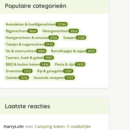
Populaire categorieën
Avondeten & hoofdgerechten
12144
Bijgerechten
Vleesgerechten
3824
3024
Voorgerechten & amuses
Soepen
2759
2120
Toetjes & nagerechten
2115
Vis & zeevruchten
Borrelhapjes & tapas
2094
2015
Taarten, koek & gebak
1975
BBQ & buiten koken
Pasta & rijst
1434
1419
Groenten
Kip & gevogelte
1312
1297
Salades
Gezonde recepten
1216
1177
Laatste reacties
HarryLohr
over
Camping koken: 5 makkelijke