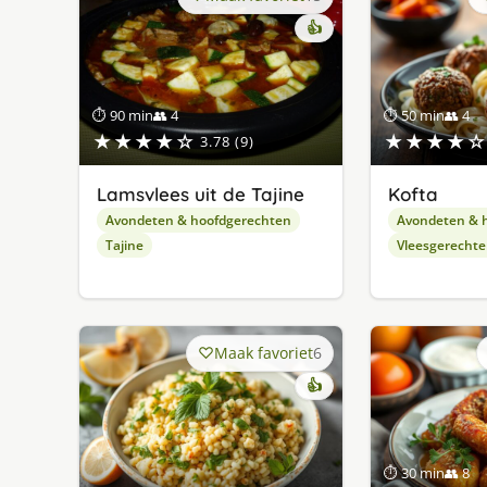
👍
⏱ 90 min
👥 4
⏱ 50 min
👥 4
★★★★☆
★★★★☆
3.78 (9)
Lamsvlees uit de Tajine
Kofta
Avondeten & hoofdgerechten
Avondeten & 
Tajine
Vleesgerecht
Maak favoriet
6
👍
⏱ 30 min
👥 8