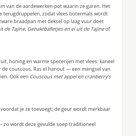
aam van de aardewerken pot waarin ze garen. Het
ie terugdruppelen, zodat vlees botermals wordt
n zware braadpan met deksel op laag vuur doet
t de Tajine
,
Gehaktballetjes en ei uit de Tajine
of
it, honing en warme specerijen met vlees: kaneel
oor de couscous. Ras el hanout — een mengsel van
amen. Ook een
Couscous met appel en cranberry’s
 voordat je ze toevoegt; de geur wordt merkbaar
— zo wordt deze gevulde soep traditioneel