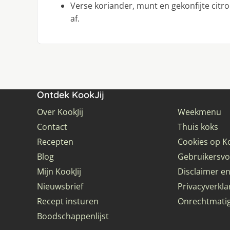
Verse koriander, munt en gekonfijte citr
af.
Ontdek KookJij
Over KookJij
Weekmenu
Contact
Thuis koks
Recepten
Cookies op Ko
Blog
Gebruikersv
Mijn KookJij
Disclaimer en
Nieuwsbrief
Privacyverkla
Recept insturen
Onrechtmati
Boodschappenlijst