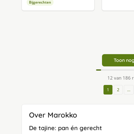
Bijgerechten
Toon nog
12 van 186 
1
2
…
Over Marokko
De tajine: pan én gerecht