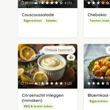
★★★★☆
★★★☆☆
⏱ 30 min
👥 4
4 (5)
Couscoussalade
Chebakia
Bijgerechten
Salades
Taarten, koek
Maak favoriet
5
👍
⏱ 20 min
👥 4
★★★★★
★★★★☆
⏱ 15 min
👥 6
5 (2)
Citroenschil Inleggen
Bloemkool 
(Inmaken)
Bijgerechten
BBQ & buiten koken