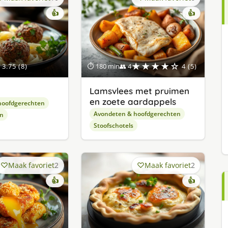
👍
👍
★★★★☆
3.75 (8)
⏱ 180 min
👥 4
4 (5)
Lamsvlees met pruimen
en zoete aardappels
hoofdgerechten
Avondeten & hoofdgerechten
en
Stoofschotels
Maak favoriet
2
Maak favoriet
2
👍
👍