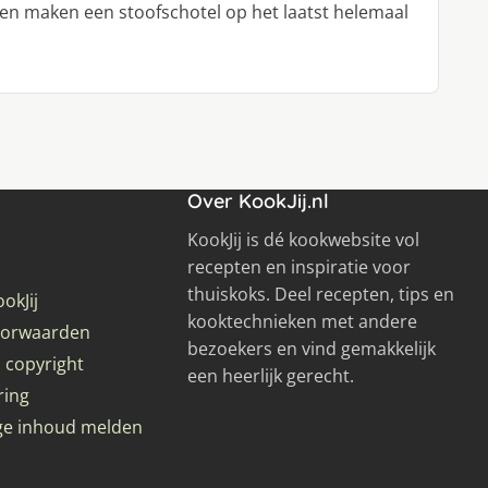
oen maken een stoofschotel op het laatst helemaal
Over KookJij.nl
KookJij is dé kookwebsite vol
recepten en inspiratie voor
thuiskoks. Deel recepten, tips en
okJij
kooktechnieken met andere
oorwaarden
bezoekers en vind gemakkelijk
 copyright
een heerlijk gerecht.
ring
ge inhoud melden