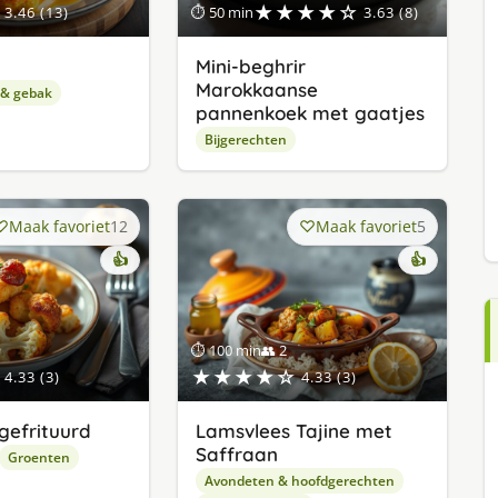
★★★★☆
3.46 (13)
⏱ 50 min
3.63 (8)
Mini-beghrir
Marokkaanse
 & gebak
pannenkoek met gaatjes
Bijgerechten
Maak favoriet
12
Maak favoriet
5
👍
👍
⏱ 100 min
👥 2
★★★★☆
4.33 (3)
4.33 (3)
gefrituurd
Lamsvlees Tajine met
Saffraan
Groenten
Avondeten & hoofdgerechten