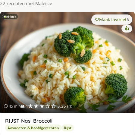
22 recepten met Maleisie
AI-kok
Maak favoriet
6
👍
★★★☆☆
⏱ 45 min
👥 4
3.25 (4)
RIJST Nasi Broccoli
Avondeten & hoofdgerechten
Rijst