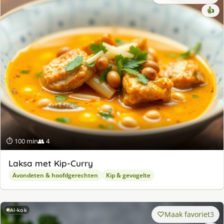
👍
⏱ 100 min
👥 4
Laksa met Kip-Curry
Avondeten & hoofdgerechten
Kip & gevogelte
AI-kok
Maak favoriet
3