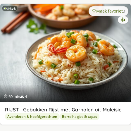
AI-kok
Maak favoriet
3
👍
⏱ 60 min
👥 4
RIJST : Gebakken Rijst met Garnalen uit Maleisie
Avondeten & hoofdgerechten
Borrelhapjes & tapas