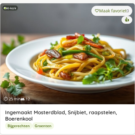
AI-kok
Maak favoriet
0
👍
⏱ 25 min
👥 12
Ingemaakt Mosterdblad, Snijbiet, raapstelen,
Boerenkool
Bijgerechten
Groenten