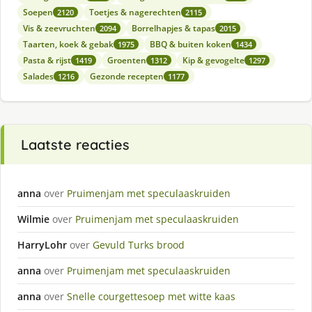
Soepen
Toetjes & nagerechten
2120
2115
Vis & zeevruchten
Borrelhapjes & tapas
2094
2015
Taarten, koek & gebak
BBQ & buiten koken
1975
1434
Pasta & rijst
Groenten
Kip & gevogelte
1419
1312
1297
Salades
Gezonde recepten
1216
1177
Laatste reacties
anna
over
Pruimenjam met speculaaskruiden
Wilmie
over
Pruimenjam met speculaaskruiden
HarryLohr
over
Gevuld Turks brood
anna
over
Pruimenjam met speculaaskruiden
anna
over
Snelle courgettesoep met witte kaas