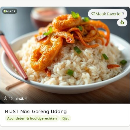
AI-kok
Maak favoriet
3
👍
⏱ 45 min
👥 4
RIJST Nasi Goreng Udang
Avondeten & hoofdgerechten
Rijst