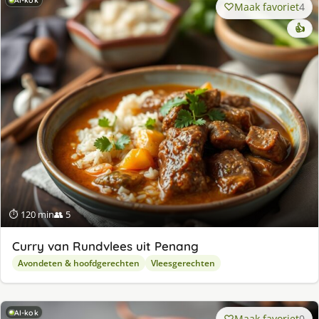
AI-kok
Maak favoriet
4
👍
⏱ 120 min
👥 5
Curry van Rundvlees uit Penang
Avondeten & hoofdgerechten
Vleesgerechten
AI-kok
Maak favoriet
0