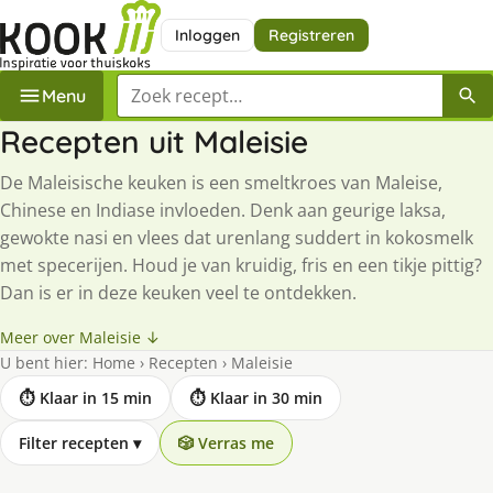
Inloggen
Registreren
Zoek een recept
Menu
Recepten uit Maleisie
De Maleisische keuken is een smeltkroes van Maleise,
Chinese en Indiase invloeden. Denk aan geurige laksa,
gewokte nasi en vlees dat urenlang suddert in kokosmelk
met specerijen. Houd je van kruidig, fris en een tikje pittig?
Dan is er in deze keuken veel te ontdekken.
Meer over Maleisie ↓
U bent hier:
Home
›
Recepten
›
Maleisie
⏱ Klaar in 15 min
⏱ Klaar in 30 min
Filter recepten
▾
🎲 Verras me