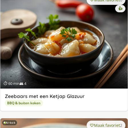
👍
⏱ 60 min
👥 4
Zeebaars met een Ketjap Glazuur
BBQ & buiten koken
AI-kok
Maak favoriet
2