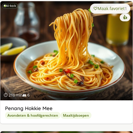
AI-kok
Maak favoriet
1
👍
⏱ 210 min
👥 6
Penang Hokkie Mee
Avondeten & hoofdgerechten
Maaltijdsoepen