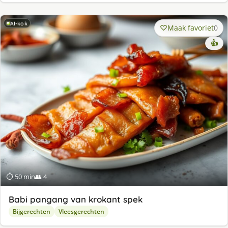
AI-kok
Maak favoriet
0
👍
⏱ 50 min
👥 4
Babi pangang van krokant spek
Bijgerechten
Vleesgerechten