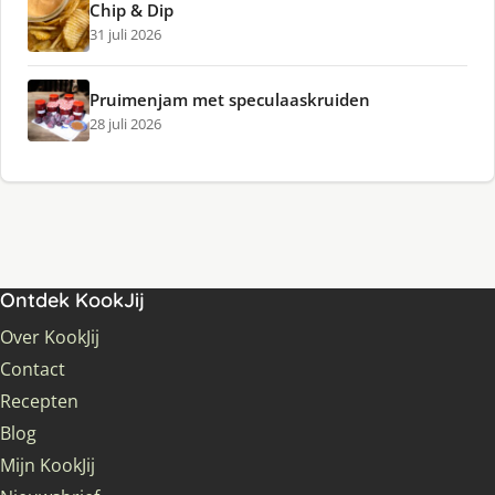
Chip & Dip
31 juli 2026
Pruimenjam met speculaaskruiden
28 juli 2026
Ontdek KookJij
Over KookJij
Contact
Recepten
Blog
Mijn KookJij