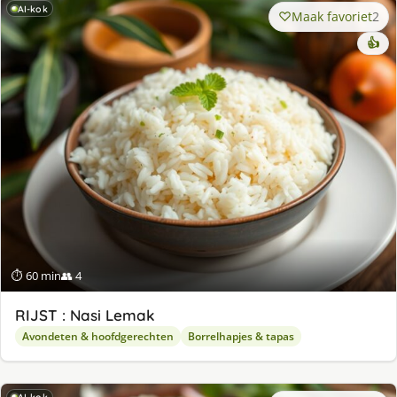
AI-kok
Maak favoriet
2
👍
⏱ 60 min
👥 4
RIJST : Nasi Lemak
Avondeten & hoofdgerechten
Borrelhapjes & tapas