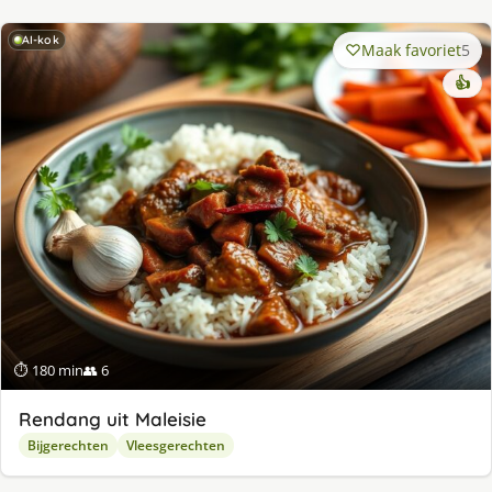
AI-kok
Maak favoriet
5
👍
⏱ 180 min
👥 6
Rendang uit Maleisie
Bijgerechten
Vleesgerechten