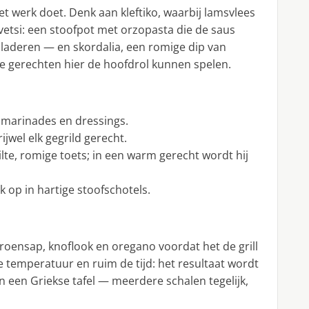
et werk doet. Denk aan kleftiko, waarbij lamsvlees
uvetsi: een stoofpot met orzopasta die de saus
aderen — en skordalia, een romige dip van
ne gerechten hier de hoofdrol kunnen spelen.
marinades en dressings.
ijwel elk gegrild gerecht.
lte, romige toets; in een warm gerecht wordt hij
 op in hartige stoofschotels.
itroensap, knoflook en oregano voordat het de grill
e temperatuur en ruim de tijd: het resultaat wordt
n een Griekse tafel — meerdere schalen tegelijk,