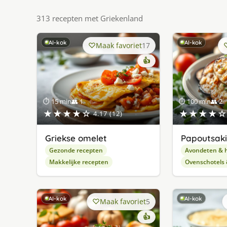
313 recepten met Griekenland
AI-kok
AI-kok
Maak favoriet
17
👍
⏱ 15 min
👥 1
⏱ 100 min
👥 2
★★★★☆
★★★★☆
4.17 (12)
Griekse omelet
Papoutsaki
Gezonde recepten
Avondeten & 
Makkelijke recepten
Ovenschotels
AI-kok
AI-kok
Maak favoriet
5
👍