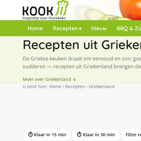
Home
Recepten
Nieuw
BBQ & Z
Recepten uit Griek
De Griekse keuken draait om eenvoud en zon: goede 
sudderen — recepten uit Griekenland brengen de s
Meer over Griekenland ↓
U bent hier:
Home
›
Recepten
›
Griekenland
⏱ Klaar in 15 min
⏱ Klaar in 30 min
Filter 