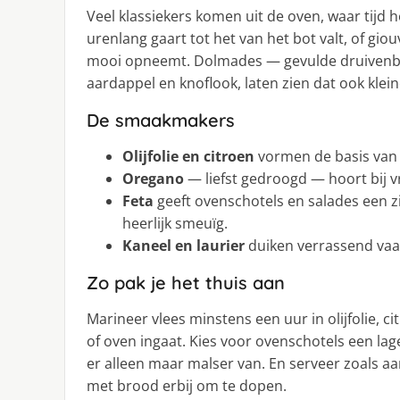
Veel klassiekers komen uit de oven, waar tijd h
urenlang gaart tot het van het bot valt, of gio
mooi opneemt. Dolmades — gevulde druivenbl
aardappel en knoflook, laten zien dat ook klei
De smaakmakers
Olijfolie en citroen
vormen de basis van 
Oregano
— liefst gedroogd — hoort bij vr
Feta
geeft ovenschotels en salades een zi
heerlijk smeuïg.
Kaneel en laurier
duiken verrassend vaak
Zo pak je het thuis aan
Marineer vlees minstens een uur in olijfolie, c
of oven ingaat. Kies voor ovenschotels een lag
er alleen maar malser van. En serveer zoals aa
met brood erbij om te dopen.