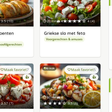
★★★★☆
3.5 (10)
⏱ 20 min
👥 4
4 (4)
oenten
Griekse sla met feta
Voorgerechten & amuses
hoofdgerechten
AI-kok
Maak favoriet
7
Maak favoriet
5
👍
👍
⏱ 60 min
👥 4
★★★★☆
3.57 (7)
3.5 (6)