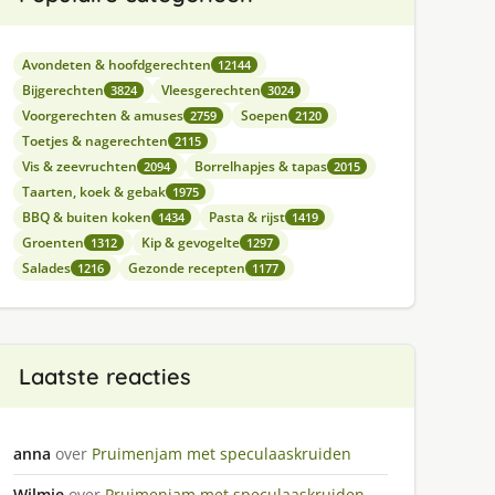
Avondeten & hoofdgerechten
12144
Bijgerechten
Vleesgerechten
3824
3024
Voorgerechten & amuses
Soepen
2759
2120
Toetjes & nagerechten
2115
Vis & zeevruchten
Borrelhapjes & tapas
2094
2015
Taarten, koek & gebak
1975
BBQ & buiten koken
Pasta & rijst
1434
1419
Groenten
Kip & gevogelte
1312
1297
Salades
Gezonde recepten
1216
1177
Laatste reacties
anna
over
Pruimenjam met speculaaskruiden
Wilmie
over
Pruimenjam met speculaaskruiden