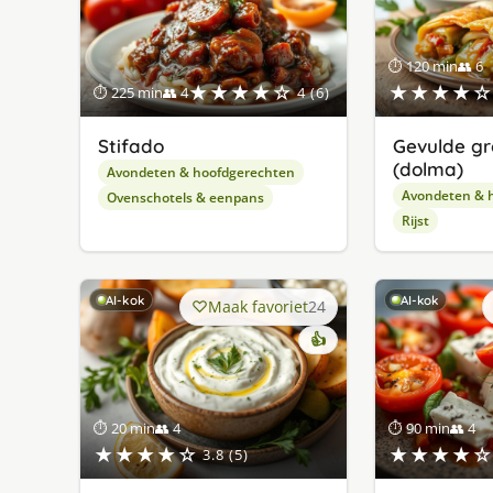
⏱ 120 min
👥 6
★★★★☆
★★★★☆
⏱ 225 min
👥 4
4 (6)
Stifado
Gevulde gr
(dolma)
Avondeten & hoofdgerechten
Avondeten & 
Ovenschotels & eenpans
Rijst
AI-kok
AI-kok
Maak favoriet
24
👍
⏱ 20 min
👥 4
⏱ 90 min
👥 4
★★★★☆
★★★★☆
3.8 (5)