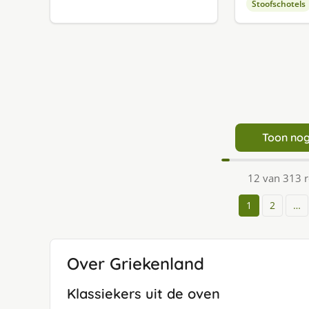
Stoofschotels
Toon nog
12 van 313 
1
2
…
Over Griekenland
Klassiekers uit de oven