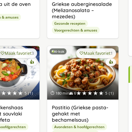
a uit de oven
Griekse auberginesalade
(Melizanosalata –
mezedes)
n & amuses
Gezonde recepten
Voorgerechten & amuses
AI-kok
Maak favoriet
3
Maak favoriet
1
👍
👍
★★★★★
★★★★★
5 (1)
⏱ 180 min
👥 6
5 (1)
rkenshaas
Pastitio (Griekse pasta-
 souvlaki
gehakt met
 feta
bechamelsaus)
hoofdgerechten
Avondeten & hoofdgerechten