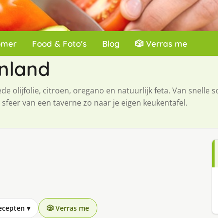
omer
Food & Foto’s
Blog
🎲 Verras me
enland
olijfolie, citroen, oregano en natuurlijk feta. Van snelle s
feer van een taverne zo naar je eigen keukentafel.
recepten
▾
🎲 Verras me