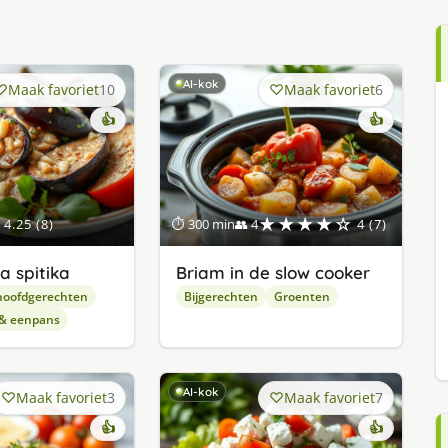
AI-kok
Maak favoriet
10
Maak favoriet
6
👍
👍
★★★★☆
4.25 (8)
⏱ 300 min
👥 4
4 (7)
a spitika
Briam in de slow cooker
hoofdgerechten
Bijgerechten
Groenten
 & eenpans
AI-kok
Maak favoriet
3
Maak favoriet
7
👍
👍