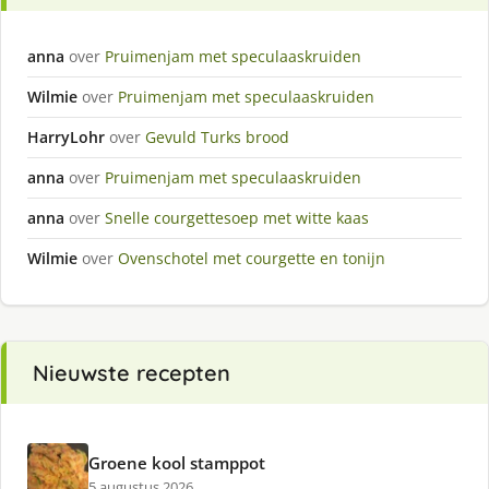
anna
over
Pruimenjam met speculaaskruiden
Wilmie
over
Pruimenjam met speculaaskruiden
HarryLohr
over
Gevuld Turks brood
anna
over
Pruimenjam met speculaaskruiden
anna
over
Snelle courgettesoep met witte kaas
Wilmie
over
Ovenschotel met courgette en tonijn
Nieuwste recepten
Groene kool stamppot
5 augustus 2026