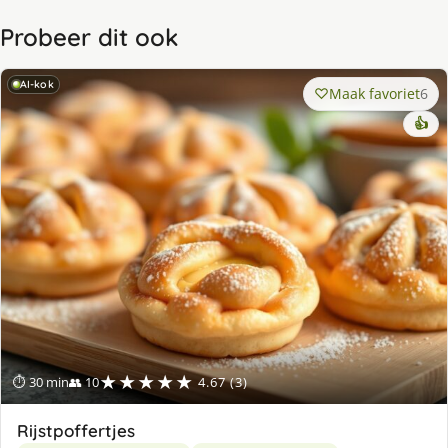
Probeer dit ook
AI-kok
Maak favoriet
6
👍
★★★★★
⏱ 30 min
👥 10
4.67 (3)
Rijstpoffertjes