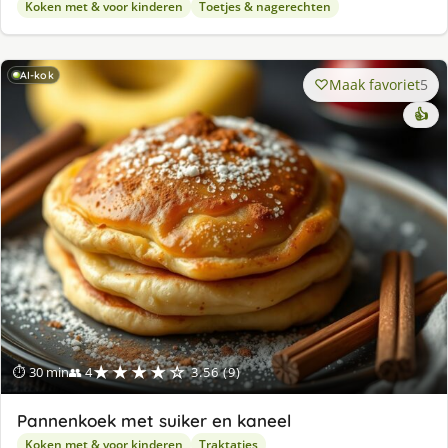
Koken met & voor kinderen
Toetjes & nagerechten
AI-kok
Maak favoriet
5
👍
★★★★☆
⏱ 30 min
👥 4
3.56 (9)
Pannenkoek met suiker en kaneel
Koken met & voor kinderen
Traktaties