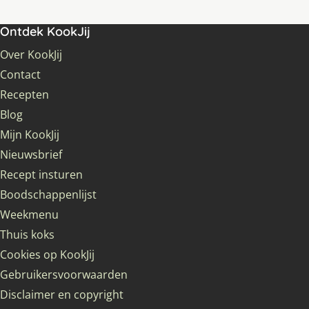
Ontdek KookJij
Over KookJij
Contact
Recepten
Blog
Mijn KookJij
Nieuwsbrief
Recept insturen
Boodschappenlijst
Weekmenu
Thuis koks
Cookies op KookJij
Gebruikersvoorwaarden
Disclaimer en copyright