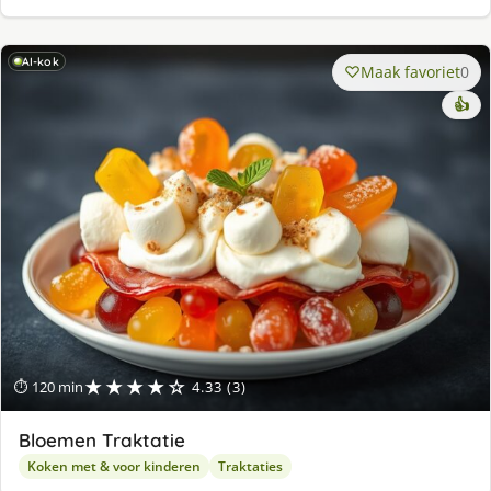
AI-kok
Maak favoriet
0
👍
★★★★☆
⏱ 120 min
4.33 (3)
Bloemen Traktatie
Koken met & voor kinderen
Traktaties