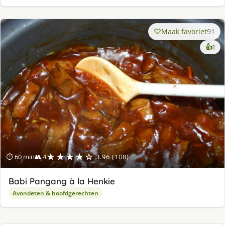
Maak favoriet
91
ke
👍
1
lek
ge
★★★★☆
⏱ 60 min
👥 4
3.96 (108)
Babi Pangang à la Henkie
Avondeten & hoofdgerechten