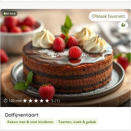
AI-kok
Maak favoriet
0
👍
★★★★★
⏱ 120 min
5 (1)
Dolfijnentaart
Koken met & voor kinderen
Taarten, koek & gebak