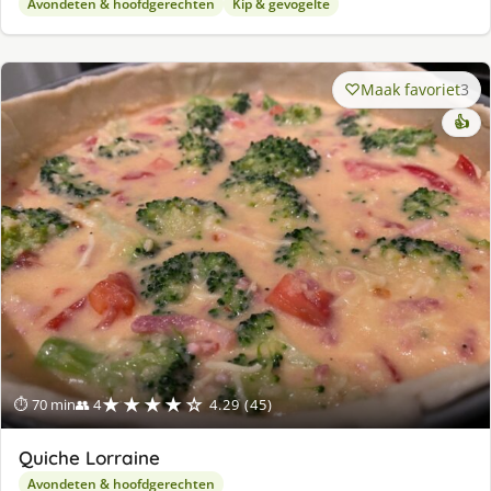
Avondeten & hoofdgerechten
Kip & gevogelte
Maak favoriet
3
👍
★★★★☆
⏱ 70 min
👥 4
4.29 (45)
Quiche Lorraine
Avondeten & hoofdgerechten