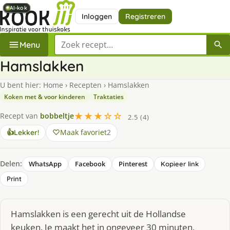
AI-kok
AI-kok
AI-kok
AI-kok
AI-kok
AI-kok
Inloggen
Registreren
Zoek een recept
Menu
Hamslakken
U bent hier:
Home
›
Recepten
›
Hamslakken
Koken met & voor kinderen
Traktaties
★★★☆☆
Recept van
bobbeltje
2.5 (4)
Maak favoriet
2
👍
Lekker!
Delen:
WhatsApp
Facebook
Pinterest
Kopieer link
Print
Hamslakken is een gerecht uit de Hollandse
keuken. Je maakt het in ongeveer 30 minuten,