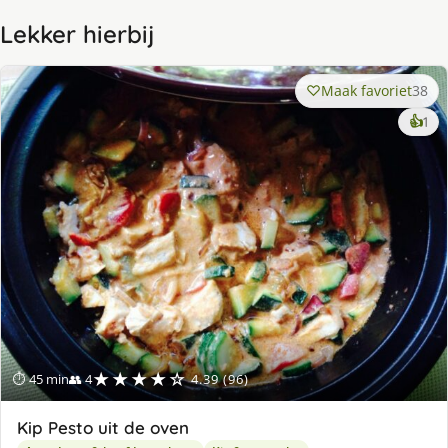
Lekker hierbij
Maak favoriet
38
ke
👍
1
lek
ge
★★★★☆
⏱ 45 min
👥 4
4.39 (96)
Kip Pesto uit de oven