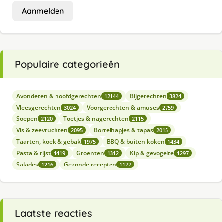
Aanmelden
Populaire categorieën
Avondeten & hoofdgerechten
Bijgerechten
12144
3824
Vleesgerechten
Voorgerechten & amuses
3024
2759
Soepen
Toetjes & nagerechten
2120
2115
Vis & zeevruchten
Borrelhapjes & tapas
2095
2015
Taarten, koek & gebak
BBQ & buiten koken
1975
1434
Pasta & rijst
Groenten
Kip & gevogelte
1419
1312
1297
Salades
Gezonde recepten
1216
1177
Laatste reacties