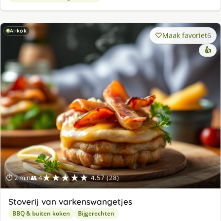
AI-kok
Maak favoriet
6
👍
★★★★★
⏱ 2 min
👥 4
4.57 (28)
Stoverij van varkenswangetjes
BBQ & buiten koken
Bijgerechten