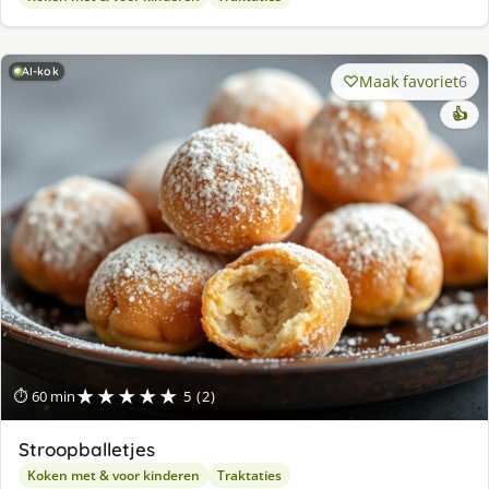
AI-kok
Maak favoriet
6
👍
★★★★★
⏱ 60 min
5 (2)
Stroopballetjes
Koken met & voor kinderen
Traktaties