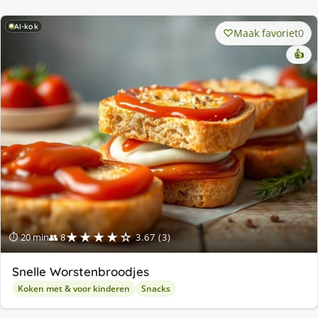
AI-kok
Maak favoriet
0
👍
★★★★☆
⏱ 20 min
👥 8
3.67 (3)
Snelle Worstenbroodjes
Koken met & voor kinderen
Snacks