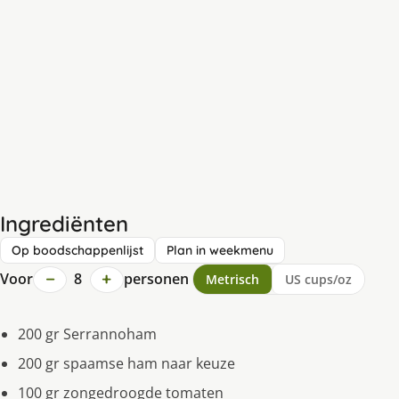
Ingrediënten
Op boodschappenlijst
Plan in weekmenu
−
+
Voor
8
personen
Metrisch
US cups/oz
200 gr Serrannoham
200 gr spaamse ham naar keuze
100 gr zongedroogde tomaten