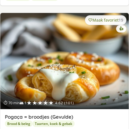
Maak favoriet
19
👍
★★★★★
⏱ 70 min
👥 1
4.62 (101)
Pogaça = broodjes (Gevulde)
Brood & beleg
Taarten, koek & gebak