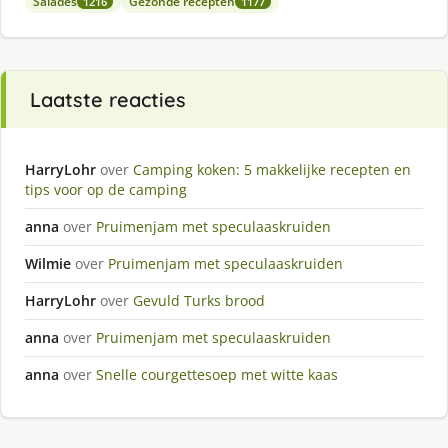
Salades
Gezonde recepten
1216
1177
Laatste reacties
HarryLohr
over
Camping koken: 5 makkelijke recepten en
tips voor op de camping
anna
over
Pruimenjam met speculaaskruiden
Wilmie
over
Pruimenjam met speculaaskruiden
HarryLohr
over
Gevuld Turks brood
anna
over
Pruimenjam met speculaaskruiden
anna
over
Snelle courgettesoep met witte kaas