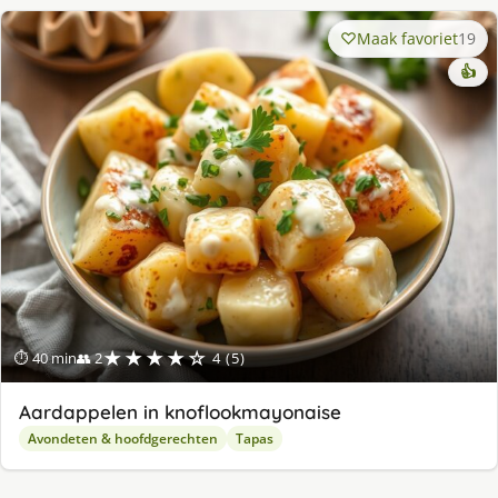
Maak favoriet
19
👍
★★★★☆
⏱ 40 min
👥 2
4 (5)
Aardappelen in knoflookmayonaise
Avondeten & hoofdgerechten
Tapas