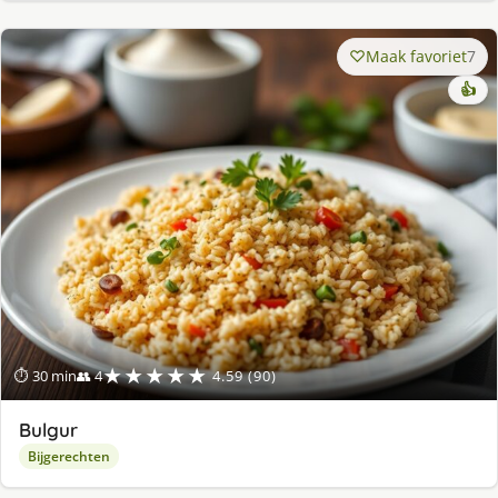
Maak favoriet
7
👍
★★★★★
⏱ 30 min
👥 4
4.59 (90)
Bulgur
Bijgerechten