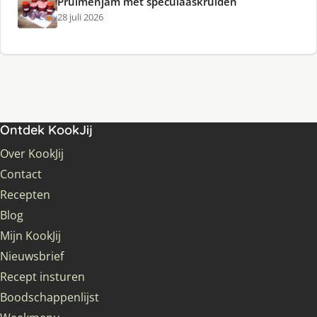
Pruimenjam met speculaaskruiden
28 juli 2026
Ontdek KookJij
Over KookJij
Contact
Recepten
Blog
Mijn KookJij
Nieuwsbrief
Recept insturen
Boodschappenlijst