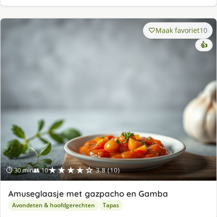
Maak favoriet
10
👍
★★★★☆
⏱ 30 min
👥 10
3.8 (10)
Amuseglaasje met gazpacho en Gamba
Avondeten & hoofdgerechten
Tapas