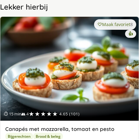
Lekker hierbij
Maak favoriet
8
👍
★★★★★
⏱ 15 min
👥 4
4.65 (101)
Canapés met mozzarella, tomaat en pesto
Bijgerechten
Brood & beleg