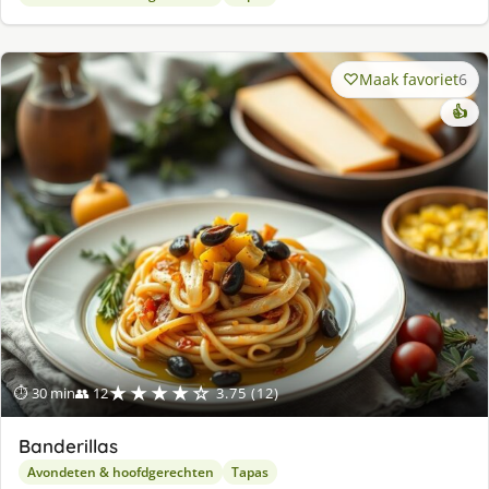
Maak favoriet
6
👍
★★★★☆
⏱ 30 min
👥 12
3.75 (12)
Banderillas
Avondeten & hoofdgerechten
Tapas