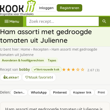
Inloggen
Registreren
Zoek een recept
Menu
Ham assorti met gedroogde
tomaten uit Julienne
U bent hier:
Home
›
Recepten
›
Ham assorti met gedroogde
tomaten uit Julienne
Avondeten & hoofdgerechten
Tapas
★★★☆☆
Recept van
bobby
Vertrouwde kok
2.67 (3)
Maak favoriet
4
👍
Lekker!
Delen:
WhatsApp
Pinterest
Delen…
Kopieer link
Print
Ham assorti met gedroogde tomaten uit Julienne is