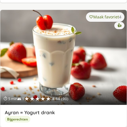
Maak favoriet
4
👍
★★★★★
⏱ 5 min
👥 1
4.64 (90)
Ayran = Yogurt drank
Bijgerechten