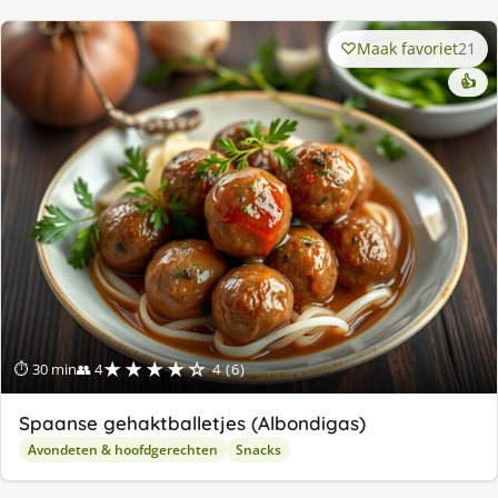
Maak favoriet
21
👍
★★★★☆
⏱ 30 min
👥 4
4 (6)
Spaanse gehaktballetjes (Albondigas)
Avondeten & hoofdgerechten
Snacks