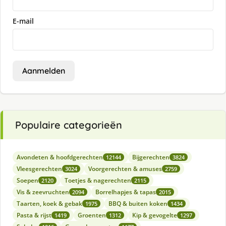
E-mail
Aanmelden
Populaire categorieën
Avondeten & hoofdgerechten
Bijgerechten
12144
3824
Vleesgerechten
Voorgerechten & amuses
3024
2759
Soepen
Toetjes & nagerechten
2120
2115
Vis & zeevruchten
Borrelhapjes & tapas
2094
2015
Taarten, koek & gebak
BBQ & buiten koken
1975
1434
Pasta & rijst
Groenten
Kip & gevogelte
1419
1312
1297