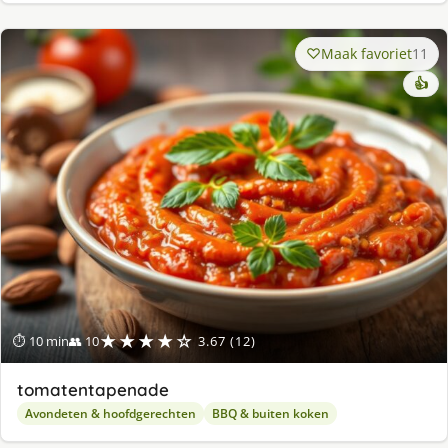
Maak favoriet
11
👍
★★★★☆
⏱ 10 min
👥 10
3.67 (12)
tomatentapenade
Avondeten & hoofdgerechten
BBQ & buiten koken