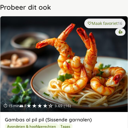
Probeer dit ook
Maak favoriet
16
👍
★★★★☆
⏱ 15 min
👥 8
3.69 (16)
Gambas al pil pil (Sissende garnalen)
Avondeten & hoofdgerechten
Tapas