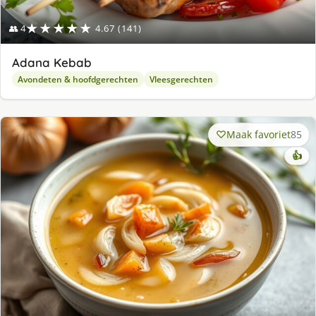
★★★★★
👥 4
4.67 (141)
Adana Kebab
Avondeten & hoofdgerechten
Vleesgerechten
Maak favoriet
85
👍