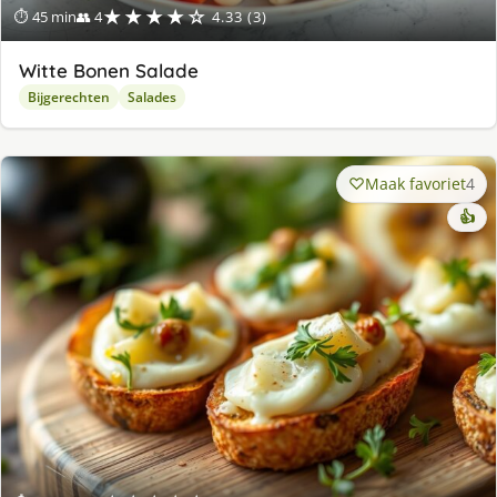
★★★★☆
⏱ 45 min
👥 4
4.33 (3)
Witte Bonen Salade
Bijgerechten
Salades
Maak favoriet
4
👍