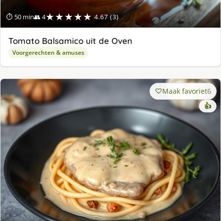
★★★★★
⏱ 50 min
👥 4
4.67 (3)
Tomato Balsamico uit de Oven
Voorgerechten & amuses
Maak favoriet
6
👍