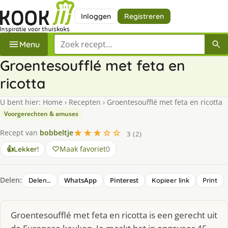
Inloggen
Registreren
Zoek een recept
Menu
Groentesoufflé met feta en
ricotta
U bent hier:
Home
›
Recepten
›
Groentesoufflé met feta en ricotta
Voorgerechten & amuses
★★★☆☆
Recept van
bobbeltje
3 (2)
Maak favoriet
0
👍
Lekker!
Delen:
WhatsApp
Pinterest
Delen…
Kopieer link
Print
Groentesoufflé met feta en ricotta is een gerecht uit