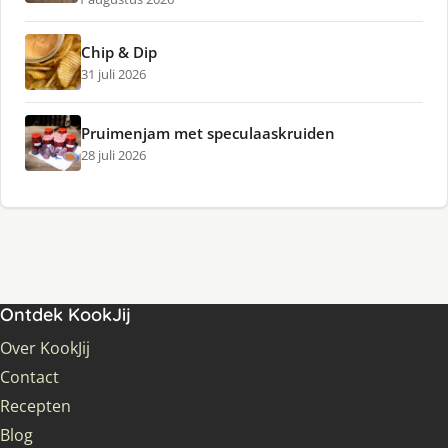
Chip & Dip
31 juli 2026
Pruimenjam met speculaaskruiden
28 juli 2026
Ontdek KookJij
Over KookJij
Contact
Recepten
Blog