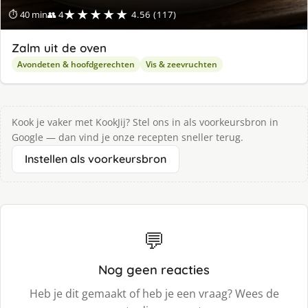
★★★★★
⏱ 40 min
👥 4
4.56 (117)
Zalm uit de oven
Avondeten & hoofdgerechten
Vis & zeevruchten
Kook je vaker met KookJij? Stel ons in als voorkeursbron in
Google — dan vind je onze recepten sneller terug.
Instellen als voorkeursbron
💬
Nog geen reacties
Heb je dit gemaakt of heb je een vraag? Wees de