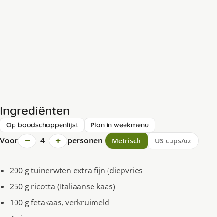
Ingrediënten
Op boodschappenlijst
Plan in weekmenu
−
+
Voor
4
personen
Metrisch
US cups/oz
200 g tuinerwten extra fijn (diepvries
250 g ricotta (Italiaanse kaas)
100 g fetakaas, verkruimeld