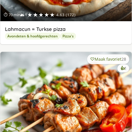
★★★★★
⏱ 70 min
👥 1
4.63 (172)
Lahmacun = Turkse pizza
Avondeten & hoofdgerechten
Pizza's
Maak favoriet
28
ke
👍
1
lek
ge