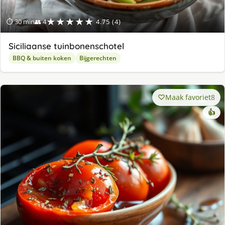
★★★★★
⏱ 30 min
👥 4
4.75 (4)
Siciliaanse tuinbonenschotel
BBQ & buiten koken
Bijgerechten
Maak favoriet
8
👍