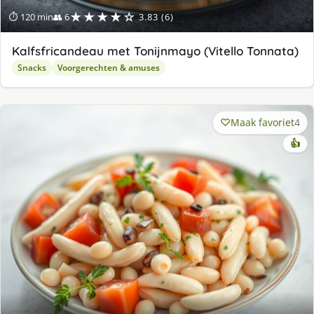
★★★★☆
⏱ 120 min
👥 6
3.83 (6)
Kalfsfricandeau met Tonijnmayo (Vitello Tonnata)
Snacks
Voorgerechten & amuses
Maak favoriet
4
👍