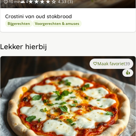
★★★★☆
⏱ 10 min
👥 4
4.33 (3)
Crostini van oud stokbrood
Bijgerechten
Voorgerechten & amuses
Lekker hierbij
Maak favoriet
39
👍