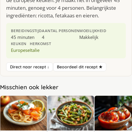
de Europese keuken. Je maakt het in ongeveer 45
minuten, genoeg voor 4 personen. Belangrijkste
ingrediënten: ricotta, fetakaas en eieren.
BEREIDINGSTIJD
AANTAL PERSONEN
MOEILIJKHEID
45 minuten
4
Makkelijk
KEUKEN
HERKOMST
Europese
Italie
Direct naar recept ↓
Beoordeel dit recept ★
Misschien ook lekker