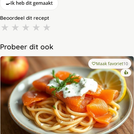
🍳
Ik heb dit gemaakt
Beoordeel dit recept
★
★
★
★
★
Probeer dit ook
Maak favoriet
10
👍