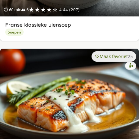
★★★★☆
⏱ 60 min
👥 6
4.44 (207)
Franse klassieke uiensoep
Soepen
Maak favoriet
25
👍