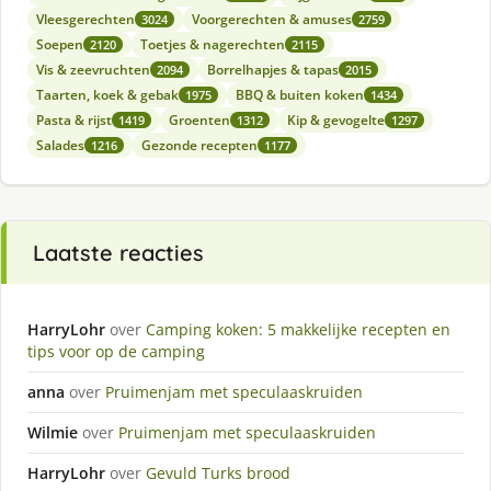
Vleesgerechten
Voorgerechten & amuses
3024
2759
Soepen
Toetjes & nagerechten
2120
2115
Vis & zeevruchten
Borrelhapjes & tapas
2094
2015
Taarten, koek & gebak
BBQ & buiten koken
1975
1434
Pasta & rijst
Groenten
Kip & gevogelte
1419
1312
1297
Salades
Gezonde recepten
1216
1177
Laatste reacties
HarryLohr
over
Camping koken: 5 makkelijke recepten en
tips voor op de camping
anna
over
Pruimenjam met speculaaskruiden
Wilmie
over
Pruimenjam met speculaaskruiden
HarryLohr
over
Gevuld Turks brood