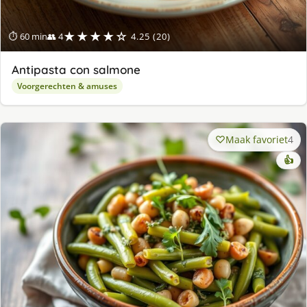
★★★★☆
⏱ 60 min
👥 4
4.25 (20)
Antipasta con salmone
Voorgerechten & amuses
Maak favoriet
4
👍