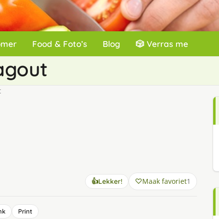
omer
Food & Foto’s
Blog
🎲 Verras me
agout
t
Maak favoriet
1
👍
Lekker!
nk
Print