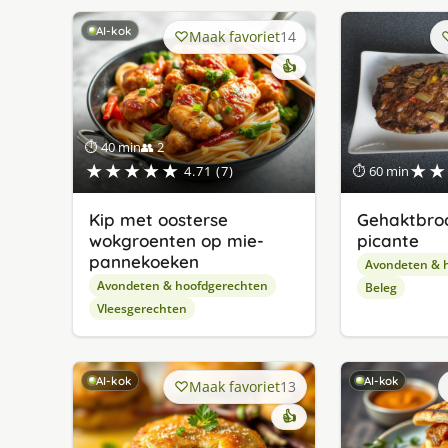
AI-kok
Maak favoriet
14
👍
⏱ 40 min
👥 2
★★★★★
★★
4.71 (7)
⏱ 60 min
Kip met oosterse
Gehaktbro
wokgroenten op mie-
picante
pannekoeken
Avondeten & 
Avondeten & hoofdgerechten
Beleg
Vleesgerechten
AI-kok
AI-kok
Maak favoriet
13
👍