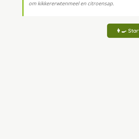
om kikkererwtenmeel en citroensap.
👩‍🍳 St