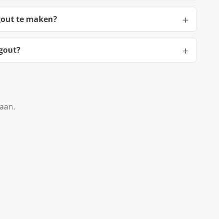
gout te maken?
gout?
taan.