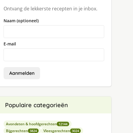
Ontvang de lekkerste recepten in je inbox.
Naam (optioneel)
E-mail
Aanmelden
Populaire categorieën
Avondeten & hoofdgerechten
12144
Bijgerechten
Vleesgerechten
3824
3024