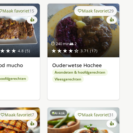
Maak favoriet
15
Maak favoriet
29
👍
👍
⏱ 240 min
👥 2
★★★
★★★★☆
4.8 (5)
3.71 (17)
od mucho
Ouderwetse Hachee
Avondeten & hoofdgerechten
hoofdgerechten
Vleesgerechten
AI-kok
Maak favoriet
7
Maak favoriet
31
👍
👍