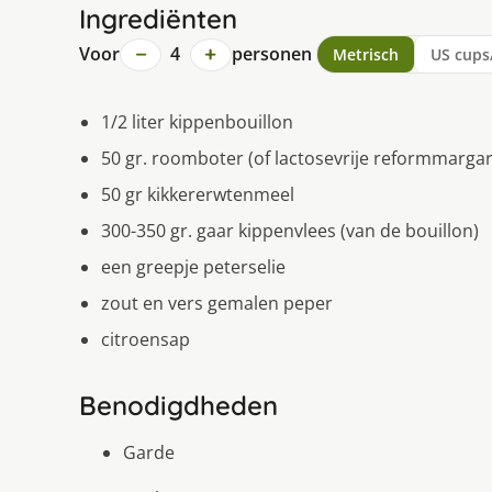
Ingrediënten
−
+
Voor
4
personen
Metrisch
US cups
1/2 liter kippenbouillon
50 gr. roomboter (of lactosevrije reformmargar
50 gr kikkererwtenmeel
300-350 gr. gaar kippenvlees (van de bouillon)
een greepje peterselie
zout en vers gemalen peper
citroensap
Benodigdheden
Garde