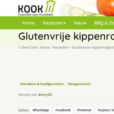
Home
Recepten
Nieuw
BBQ & Z
Glutenvrije kippenr
U bent hier:
Home
›
Recepten
›
Glutenvrije kippenragou
Avondeten & hoofdgerechten
Vleesgerechten
Recept van
dorry55
Delen:
WhatsApp
Facebook
Pinterest
Kopieer li