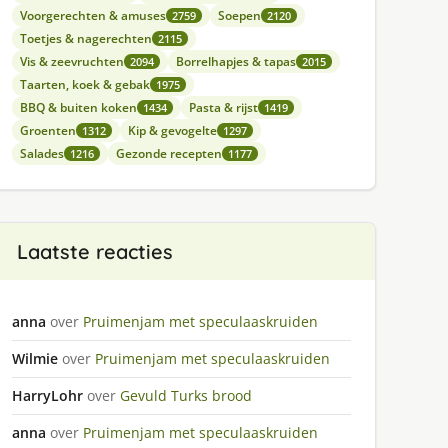
Voorgerechten & amuses
Soepen
2759
2120
Toetjes & nagerechten
2115
Vis & zeevruchten
Borrelhapjes & tapas
2094
2015
Taarten, koek & gebak
1975
BBQ & buiten koken
Pasta & rijst
1434
1419
Groenten
Kip & gevogelte
1312
1297
Salades
Gezonde recepten
1216
1177
Laatste reacties
anna
over
Pruimenjam met speculaaskruiden
Wilmie
over
Pruimenjam met speculaaskruiden
HarryLohr
over
Gevuld Turks brood
anna
over
Pruimenjam met speculaaskruiden