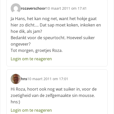
rozaverschoor
10 maart 2011 om 17:41
s
c
Ja Hans, het kan nog net, want het hokje gaat
h
hier zo dicht…. Dat sap moet koken, inkoken en
r
hoe dik, als jam?
e
Bedankt voor de speurtocht. Hoeveel suiker
e
f
ongeveer?
:
Tot morgen, groetjes Roza.
Login om te reageren
hns
10 maart 2011 om 17:01
s
c
Hi Roza, hoort ook nog wat suiker in, voor de
h
zoetigheid van de zelfgemaakte sin mousse.
r
hns:)
e
e
Login om te reageren
f