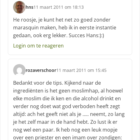
hns
11 maart 2011 om 18:13
s
c
He roosje, je kunt het net zo goed zonder
h
marasquin maken, heb ik in eerste instantie
r
gedaan, ook erg lekker. Succes Hans:):)
e
e
Login om te reageren
f
:
rozaverschoor
11 maart 2011 om 15:45
s
c
Bedankt voor de tips. Kijkend naar de
h
ingrediënten is het geen moslimhap, al hoewel
r
elke moslim die ik ken en die alcohol drinkt en
e
verder nog doet wat god verboden heeft zegt
e
f
altijd: ach het geeft niet als je ….. neemt, zo lang
:
je het zelf maar in de hand hebt. Zo lust ik er
nog wel een paar. Ik heb nog een leuk mopje
over een priester en een imam over zondigen: