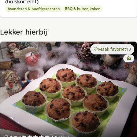
(halskortelet)
Avondeten & hoofdgerechten
BBQ & buiten koken
Lekker hierbij
Maak favoriet
10
👍