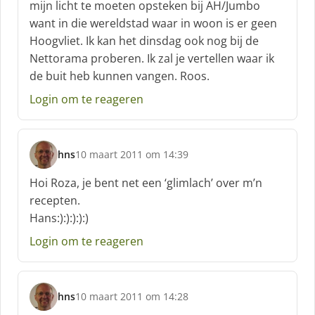
mijn licht te moeten opsteken bij AH/Jumbo
e
f
want in die wereldstad waar in woon is er geen
:
Hoogvliet. Ik kan het dinsdag ook nog bij de
Nettorama proberen. Ik zal je vertellen waar ik
de buit heb kunnen vangen. Roos.
Login om te reageren
hns
10 maart 2011 om 14:39
s
c
Hoi Roza, je bent net een ‘glimlach’ over m’n
h
recepten.
r
Hans:):):):):)
e
e
Login om te reageren
f
:
hns
10 maart 2011 om 14:28
s