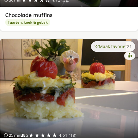
★★★★☆
⏱ 30 min
4.12 (52)
Chocolade muffins
Taarten, koek & gebak
Maak favoriet
21
👍
★★★★★
⏱ 25 min
👥 2
4.61 (18)