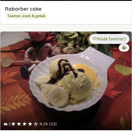
Rabarber cake
Taarten, koek & gebak
Maak favoriet
3
👍
★★★★☆
👥 2
4.26 (23)