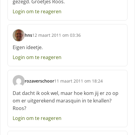
gezegd. Groetjes Roos.
Login om te reageren
hns
12 maart 2011 om 03:36
s
c
Eigen ideetje.
h
Login om te reageren
r
e
e
f
rozaverschoor
11 maart 2011 om 18:24
:
s
c
Dat dacht ik ook wel, maar hoe kom jij er zo op
h
om er uitgerekend marasquin in te knallen?
r
Roos?
e
e
Login om te reageren
f
: