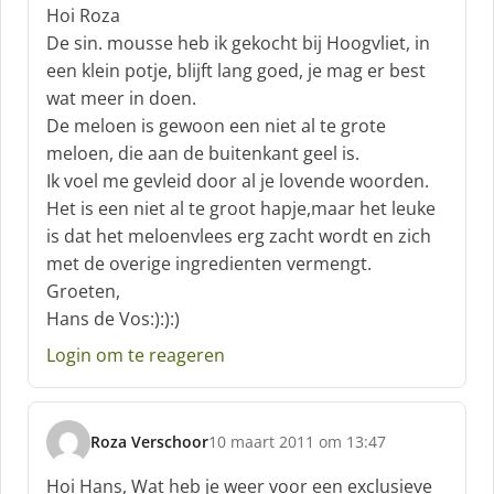
c
Hoi Roza
h
De sin. mousse heb ik gekocht bij Hoogvliet, in
r
een klein potje, blijft lang goed, je mag er best
e
wat meer in doen.
e
f
De meloen is gewoon een niet al te grote
:
meloen, die aan de buitenkant geel is.
Ik voel me gevleid door al je lovende woorden.
Het is een niet al te groot hapje,maar het leuke
is dat het meloenvlees erg zacht wordt en zich
met de overige ingredienten vermengt.
Groeten,
Hans de Vos:):):)
Login om te reageren
Roza Verschoor
10 maart 2011 om 13:47
s
c
Hoi Hans, Wat heb je weer voor een exclusieve