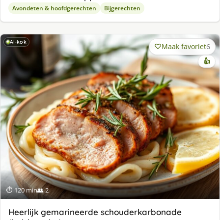
Avondeten & hoofdgerechten
Bijgerechten
AI-kok
Maak favoriet
6
👍
⏱ 120 min
👥 2
Heerlijk gemarineerde schouderkarbonade