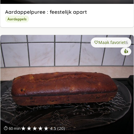
Aardappelpuree : feestelijk apart
Aardappels
Maak favoriet
6
👍
★★★★★
⏱ 60 min
4.5 (20)