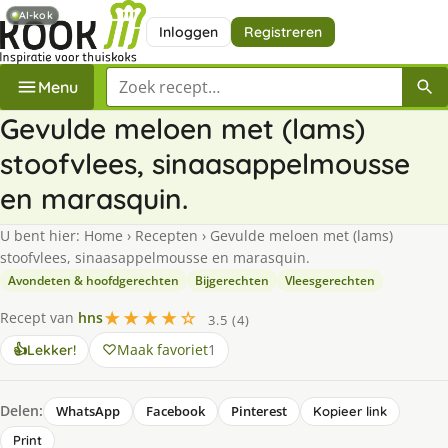
AI-kok
Inloggen
Registreren
Zoek een recept
Menu
Gevulde meloen met (lams)
stoofvlees, sinaasappelmousse
en marasquin.
U bent hier:
Home
›
Recepten
›
Gevulde meloen met (lams)
stoofvlees, sinaasappelmousse en marasquin.
Avondeten & hoofdgerechten
Bijgerechten
Vleesgerechten
★★★★☆
Recept van
hns
3.5 (4)
Maak favoriet
1
👍
Lekker!
Delen:
WhatsApp
Facebook
Pinterest
Kopieer link
Print