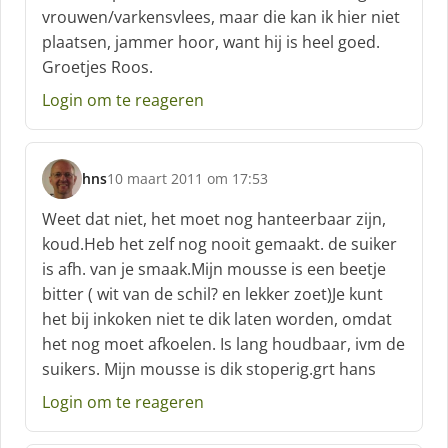
vrouwen/varkensvlees, maar die kan ik hier niet
plaatsen, jammer hoor, want hij is heel goed.
Groetjes Roos.
Login om te reageren
hns
10 maart 2011 om 17:53
s
c
Weet dat niet, het moet nog hanteerbaar zijn,
h
koud.Heb het zelf nog nooit gemaakt. de suiker
r
is afh. van je smaak.Mijn mousse is een beetje
e
bitter ( wit van de schil? en lekker zoet)Je kunt
e
f
het bij inkoken niet te dik laten worden, omdat
:
het nog moet afkoelen. Is lang houdbaar, ivm de
suikers. Mijn mousse is dik stoperig.grt hans
Login om te reageren