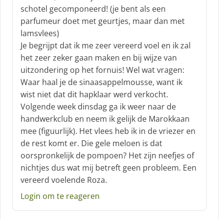
h
schotel gecomponeerd! (je bent als een
r
parfumeur doet met geurtjes, maar dan met
e
lamsvlees)
e
f
Je begrijpt dat ik me zeer vereerd voel en ik zal
:
het zeer zeker gaan maken en bij wijze van
uitzondering op het fornuis! Wel wat vragen:
Waar haal je de sinaasappelmousse, want ik
wist niet dat dit hapklaar werd verkocht.
Volgende week dinsdag ga ik weer naar de
handwerkclub en neem ik gelijk de Marokkaan
mee (figuurlijk). Het vlees heb ik in de vriezer en
de rest komt er. Die gele meloen is dat
oorspronkelijk de pompoen? Het zijn neefjes of
nichtjes dus wat mij betreft geen probleem. Een
vereerd voelende Roza.
Login om te reageren