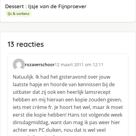
Dessert : Ijsje van de Fijnproever
IJs & sorbets
13 reacties
rozaverschoor
12 maart 2011 om 12:11
s
c
Natuulijk. Ik had het gisteravond over jouw
h
laatste hapje en hoorde van kennissen bij de
r
uitbater dat zij ook een heerlijk lamsrecept
e
hebben en mij hiervan een kopie zouden geven,
e
f
iets met crème fr. Je hoort het wel, maar ik moet
:
eerst die kopie hebben! Hans tot volgende week
dinsdagmiddag, want dan mag ik pas weer hier
achter een PC duiken, nou dat is wel veel