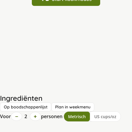
Ingrediënten
Op boodschappenlijst
Plan in weekmenu
−
+
Voor
2
personen
Metrisch
US cups/oz