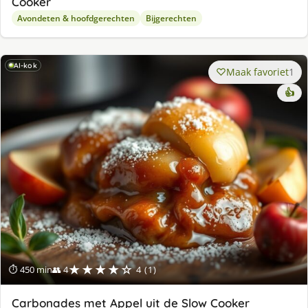
Cooker
Avondeten & hoofdgerechten
Bijgerechten
AI-kok
Maak favoriet
1
👍
★★★★☆
⏱ 450 min
👥 4
4 (1)
Carbonades met Appel uit de Slow Cooker