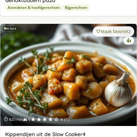
Gehaktbodem pizza
Avondeten & hoofdgerechten
Bijgerechten
AI-kok
Maak favoriet
2
👍
★★★★☆
⏱ 420 min
👥 6
4 (1)
Kippendijen uit de Slow Cooker4