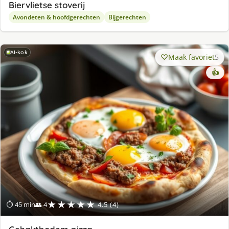
Biervlietse stoverij
Avondeten & hoofdgerechten
Bijgerechten
AI-kok
Maak favoriet
5
👍
★★★★★
⏱ 45 min
👥 4
4.5 (4)