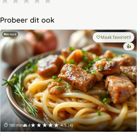
★
★
★
★
★
Probeer dit ook
AI-kok
Maak favoriet
9
👍
★★★★★
⏱ 180 min
👥 4
4.5 (4)