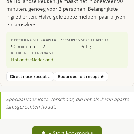
de Hollandse keuken. Je maakt het in ongeveer 90
minuten, genoeg voor 2 personen. Belangrijkste
ingrediënten: Halve gele zoete meloen, paar olijven
en lamsvlees.
BEREIDINGSTIJD
AANTAL PERSONEN
MOEILIJKHEID
90 minuten
2
Pittig
KEUKEN
HERKOMST
Hollandse
Nederland
Direct naar recept ↓
Beoordeel dit recept ★
Speciaal voor Roza Verschoor, die net als ik van aparte
lamsgerechten houdt.
👩‍🍳 Start kookmodus