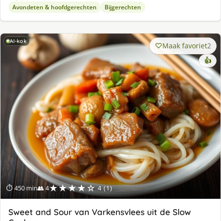
Avondeten & hoofdgerechten
Bijgerechten
AI-kok
Maak favoriet
2
👍
★★★★☆
⏱ 450 min
👥 4
4 (1)
Sweet and Sour van Varkensvlees uit de Slow