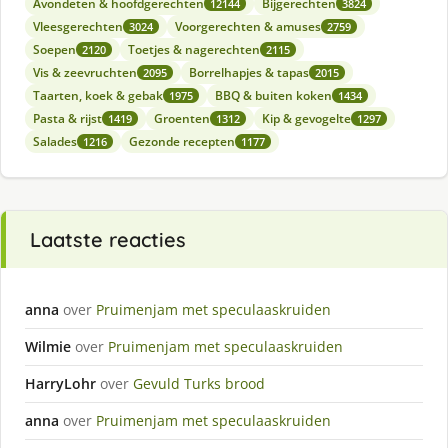
Avondeten & hoofdgerechten
Bijgerechten
12144
3824
Vleesgerechten
Voorgerechten & amuses
3024
2759
Soepen
Toetjes & nagerechten
2120
2115
Vis & zeevruchten
Borrelhapjes & tapas
2095
2015
Taarten, koek & gebak
BBQ & buiten koken
1975
1434
Pasta & rijst
Groenten
Kip & gevogelte
1419
1312
1297
Salades
Gezonde recepten
1216
1177
Laatste reacties
anna
over
Pruimenjam met speculaaskruiden
Wilmie
over
Pruimenjam met speculaaskruiden
HarryLohr
over
Gevuld Turks brood
anna
over
Pruimenjam met speculaaskruiden