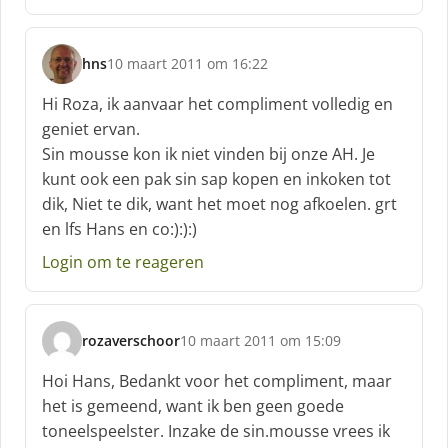
:
hns
10 maart 2011 om 16:22
s
c
Hi Roza, ik aanvaar het compliment volledig en
h
geniet ervan.
r
Sin mousse kon ik niet vinden bij onze AH. Je
e
kunt ook een pak sin sap kopen en inkoken tot
e
f
dik, Niet te dik, want het moet nog afkoelen. grt
:
en lfs Hans en co:):):)
Login om te reageren
rozaverschoor
10 maart 2011 om 15:09
s
c
Hoi Hans, Bedankt voor het compliment, maar
h
het is gemeend, want ik ben geen goede
r
toneelspeelster. Inzake de sin.mousse vrees ik
e