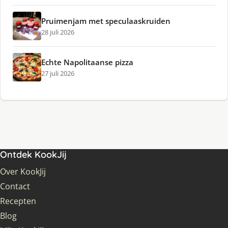
Pruimenjam met speculaaskruiden
28 juli 2026
Echte Napolitaanse pizza
27 juli 2026
Ontdek KookJij
Over KookJij
Contact
Recepten
Blog