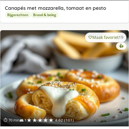
Canapés met mozzarella, tomaat en pesto
Bijgerechten
Brood & beleg
Maak favoriet
19
👍
★★★★★
⏱ 70 min
👥 1
4.62 (101)