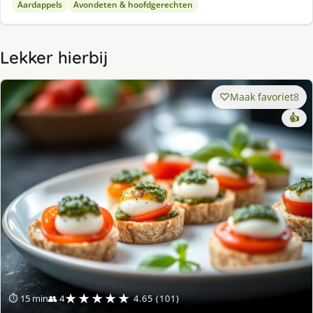
Aardappels
Avondeten & hoofdgerechten
Lekker hierbij
Maak favoriet
8
👍
★★★★★
⏱ 15 min
👥 4
4.65 (101)