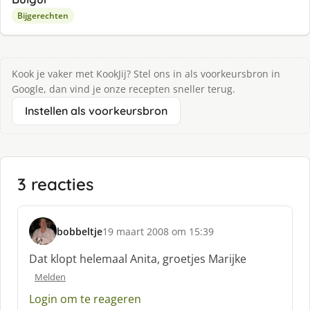
Bijgerechten
Kook je vaker met KookJij? Stel ons in als voorkeursbron in
Google, dan vind je onze recepten sneller terug.
Instellen als voorkeursbron
3 reacties
bobbeltje
19 maart 2008 om 15:39
s
c
Dat klopt helemaal Anita, groetjes Marijke
h
Melden
r
e
Login om te reageren