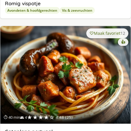
Romig vispotje
Avondeten & hoofdgerechten
Vis & zeevruchten
Maak favoriet
12
👍
★★★★☆
⏱ 40 min
👥 4
4.48 (25)