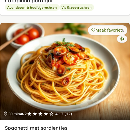
Cataplana portugal
Avondeten & hoofdgerechten
Vis & zeevruchten
Maak favoriet
6
👍
★★★★☆
⏱ 30 min
👥 2
4.17 (12)
Spaghetti met sardientjes