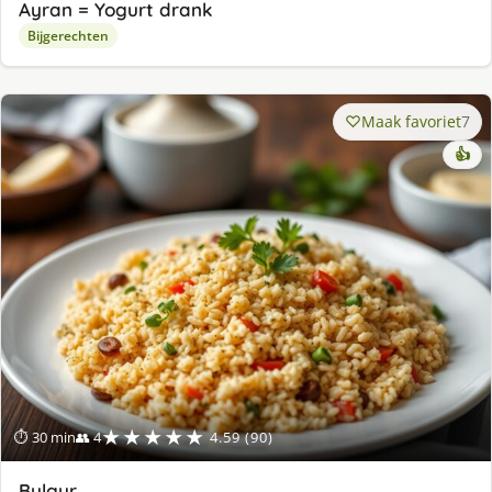
Ayran = Yogurt drank
Bijgerechten
Maak favoriet
7
👍
★★★★★
⏱ 30 min
👥 4
4.59 (90)
Bulgur