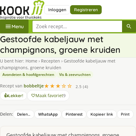
Inloggen
Registreren
Zoek een recept
Menu
Gestoofde kabeljauw met
champignons, groene kruiden
U bent hier:
Home
›
Recepten
›
Gestoofde kabeljauw met
champignons, groene kruiden
Avondeten & hoofdgerechten
Vis & zeevruchten
★★★☆☆
Recept van
bobbeltje
2.5 (4)
Maak favoriet
9
👍
Lekker!
Delen:
WhatsApp
Pinterest
Delen…
Kopieer link
Print
Gestoofde kabeljauw met champignons, groene