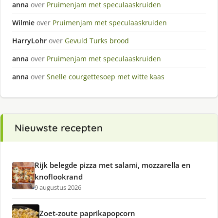
anna
over
Pruimenjam met speculaaskruiden
Wilmie
over
Pruimenjam met speculaaskruiden
HarryLohr
over
Gevuld Turks brood
anna
over
Pruimenjam met speculaaskruiden
anna
over
Snelle courgettesoep met witte kaas
Nieuwste recepten
Rijk belegde pizza met salami, mozzarella en
knoflookrand
9 augustus 2026
Zoet-zoute paprikapopcorn