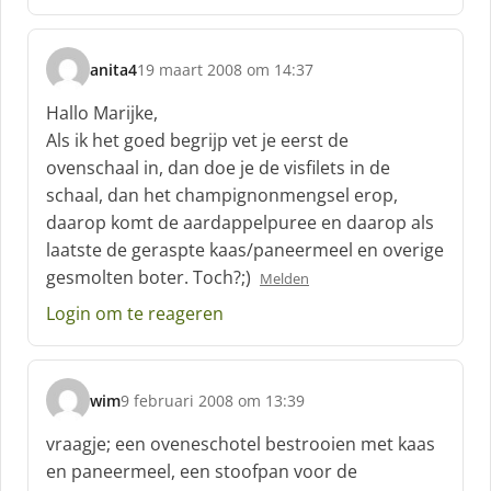
e
f
:
anita4
19 maart 2008 om 14:37
s
c
Hallo Marijke,
h
Als ik het goed begrijp vet je eerst de
r
ovenschaal in, dan doe je de visfilets in de
e
schaal, dan het champignonmengsel erop,
e
f
daarop komt de aardappelpuree en daarop als
:
laatste de geraspte kaas/paneermeel en overige
gesmolten boter. Toch?;)
Melden
Login om te reageren
wim
9 februari 2008 om 13:39
s
c
vraagje; een oveneschotel bestrooien met kaas
h
en paneermeel, een stoofpan voor de
r