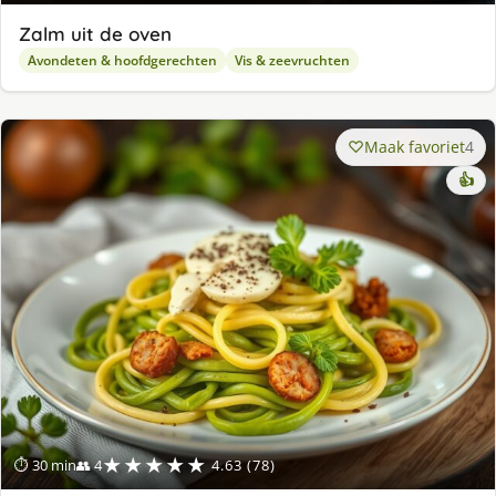
Zalm uit de oven
Avondeten & hoofdgerechten
Vis & zeevruchten
Maak favoriet
4
👍
★★★★★
⏱ 30 min
👥 4
4.63 (78)