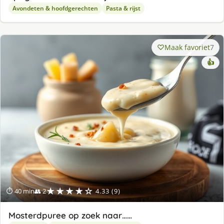
Avondeten & hoofdgerechten
Pasta & rijst
Maak favoriet
7
👍
★★★★☆
⏱ 40 min
👥 2
4.33 (9)
Mosterdpuree op zoek naar……