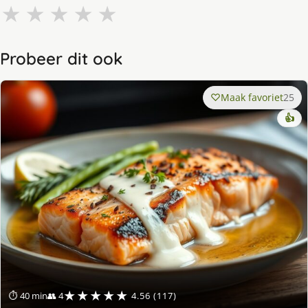
★
★
★
★
★
Probeer dit ook
Maak favoriet
25
👍
★★★★★
⏱ 40 min
👥 4
4.56 (117)