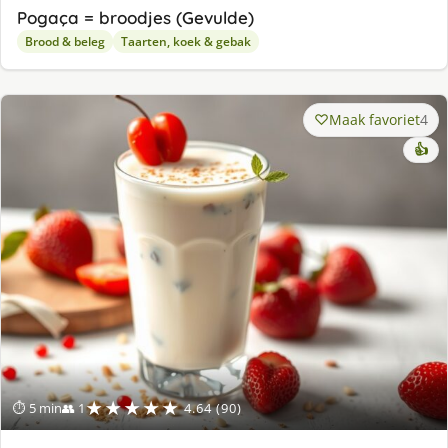
Pogaça = broodjes (Gevulde)
Brood & beleg
Taarten, koek & gebak
Maak favoriet
4
👍
★★★★★
⏱ 5 min
👥 1
4.64 (90)