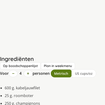
Ingrediënten
Op boodschappenlijst
Plan in weekmenu
−
+
Voor
4
personen
Metrisch
US cups/oz
600 g. kabeljauwfilet
25 g. roomboter
250 g. champignons