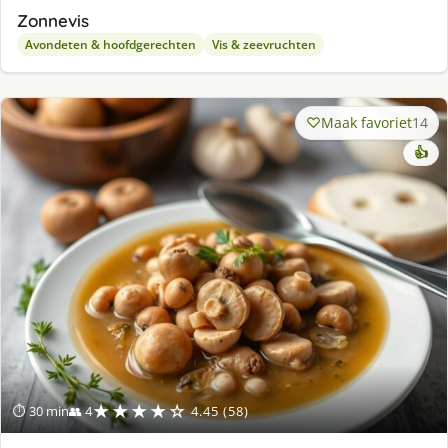
Zonnevis
Avondeten & hoofdgerechten
Vis & zeevruchten
Maak favoriet
14
👍
★★★★☆
⏱ 30 min
👥 4
4.45 (58)