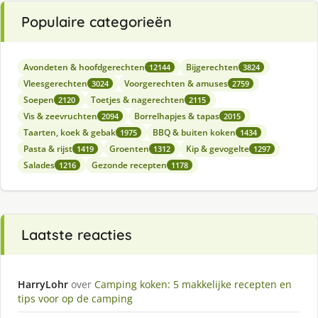
Populaire categorieën
Avondeten & hoofdgerechten
Bijgerechten
12144
3824
Vleesgerechten
Voorgerechten & amuses
3024
2759
Soepen
Toetjes & nagerechten
2120
2115
Vis & zeevruchten
Borrelhapjes & tapas
2094
2015
Taarten, koek & gebak
BBQ & buiten koken
1975
1434
Pasta & rijst
Groenten
Kip & gevogelte
1419
1312
1297
Salades
Gezonde recepten
1216
1178
Laatste reacties
HarryLohr
over
Camping koken: 5 makkelijke recepten en
tips voor op de camping