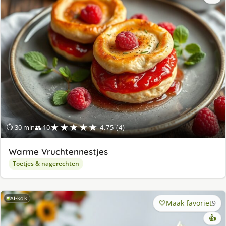
★★★★★
⏱ 30 min
👥 10
4.75 (4)
Warme Vruchtennestjes
Toetjes & nagerechten
AI-kok
Maak favoriet
9
👍