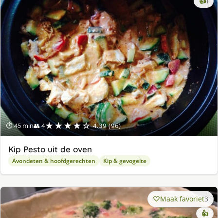
ke
👍
1
lek
ge
★★★★☆
⏱ 45 min
👥 4
4.39 (96)
Kip Pesto uit de oven
Avondeten & hoofdgerechten
Kip & gevogelte
Maak favoriet
3
👍