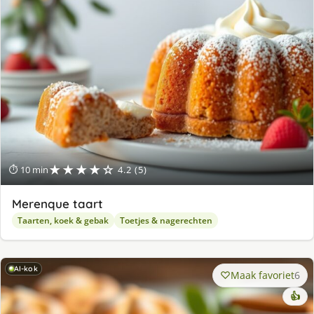
★★★★☆
⏱ 10 min
4.2 (5)
Merenque taart
Taarten, koek & gebak
Toetjes & nagerechten
AI-kok
Maak favoriet
6
👍