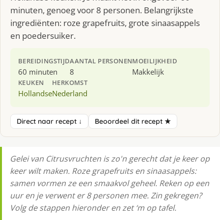
minuten, genoeg voor 8 personen. Belangrijkste
ingrediënten: roze grapefruits, grote sinaasappels
en poedersuiker.
BEREIDINGSTIJD
AANTAL PERSONEN
MOEILIJKHEID
60 minuten
8
Makkelijk
KEUKEN
HERKOMST
Hollandse
Nederland
Direct naar recept ↓
Beoordeel dit recept ★
Gelei van Citrusvruchten is zo'n gerecht dat je keer op
keer wilt maken. Roze grapefruits en sinaasappels:
samen vormen ze een smaakvol geheel. Reken op een
uur en je verwent er 8 personen mee. Zin gekregen?
Volg de stappen hieronder en zet ‘m op tafel.