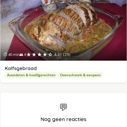
★★★★☆
⏱ 40 min
👥 4
4.31 (29)
Kalfsgebraad
Avondeten & hoofdgerechten
Ovenschotels & eenpans
💬
Nog geen reacties