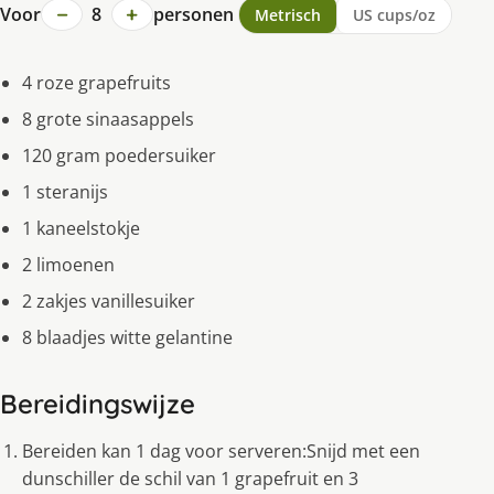
−
+
Voor
8
personen
Metrisch
US cups/oz
4 roze grapefruits
8 grote sinaasappels
120 gram poedersuiker
1 steranijs
1 kaneelstokje
2 limoenen
2 zakjes vanillesuiker
8 blaadjes witte gelantine
Bereidingswijze
Bereiden kan 1 dag voor serveren:Snijd met een
dunschiller de schil van 1 grapefruit en 3