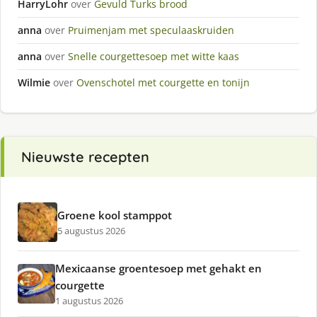
HarryLohr
over
Gevuld Turks brood
anna
over
Pruimenjam met speculaaskruiden
anna
over
Snelle courgettesoep met witte kaas
Wilmie
over
Ovenschotel met courgette en tonijn
Nieuwste recepten
Groene kool stamppot
5 augustus 2026
Mexicaanse groentesoep met gehakt en
courgette
1 augustus 2026