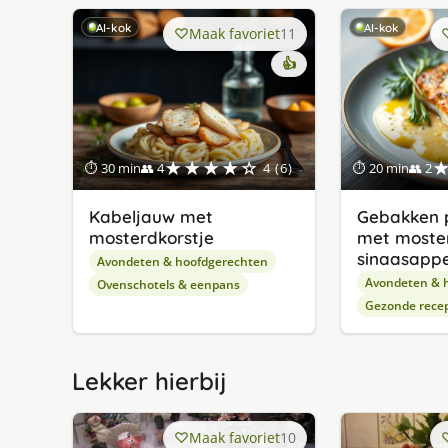
AI-kok
AI-kok
Maak favoriet
11
👍
★★★★☆
⏱ 30 min
👥 4
4 (6)
⏱ 20 min
👥 2
Kabeljauw met
Gebakken p
mosterdkorstje
met moste
sinaasappe
Avondeten & hoofdgerechten
Avondeten & 
Ovenschotels & eenpans
Gezonde rece
Lekker hierbij
Maak favoriet
10