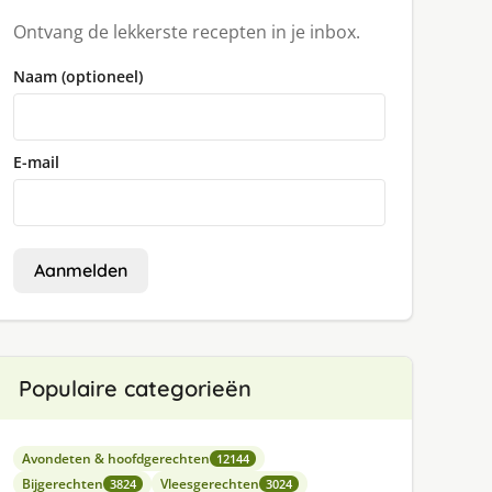
Ontvang de lekkerste recepten in je inbox.
Naam (optioneel)
E-mail
Aanmelden
Populaire categorieën
Avondeten & hoofdgerechten
12144
Bijgerechten
Vleesgerechten
3824
3024