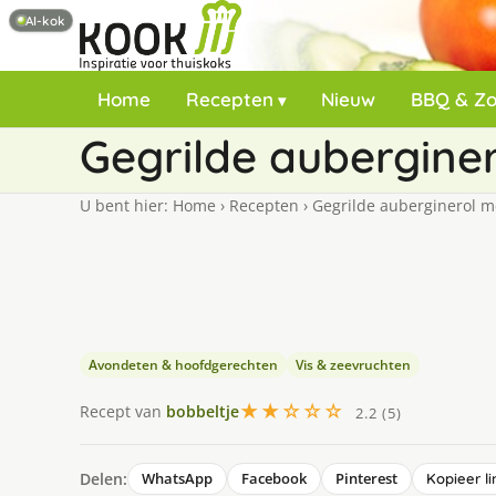
AI-kok
Home
Recepten
Nieuw
BBQ & Z
Gegrilde aubergine
U bent hier:
Home
›
Recepten
›
Gegrilde auberginerol m
Avondeten & hoofdgerechten
Vis & zeevruchten
★★☆☆☆
Recept van
bobbeltje
2.2 (5)
Delen:
WhatsApp
Facebook
Pinterest
Kopieer li