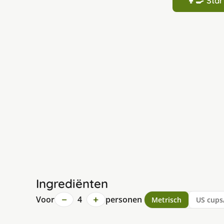
👩‍🍳 St
Ingrediënten
−
+
Voor
4
personen
Metrisch
US cups