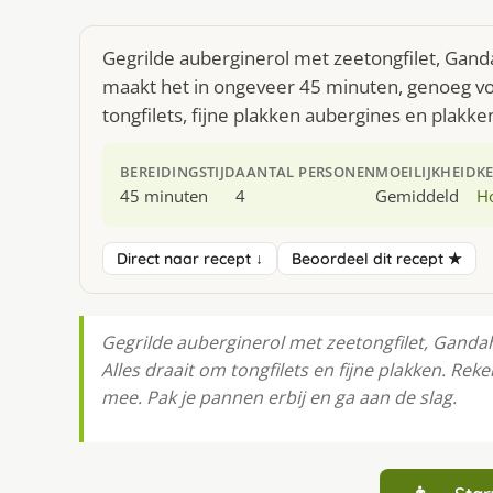
Gegrilde auberginerol met zeetongfilet, Gand
maakt het in ongeveer 45 minuten, genoeg voo
tongfilets, fijne plakken aubergines en plak
BEREIDINGSTIJD
AANTAL PERSONEN
MOEILIJKHEID
K
45 minuten
4
Gemiddeld
H
Direct naar recept ↓
Beoordeel dit recept ★
Gegrilde auberginerol met zeetongfilet, Gandah
Alles draait om tongfilets en fijne plakken. Re
mee. Pak je pannen erbij en ga aan de slag.