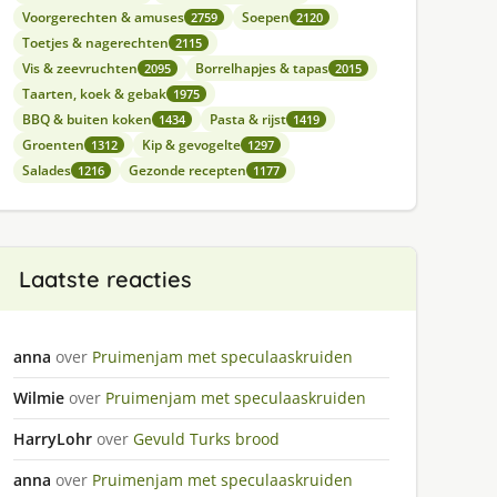
Voorgerechten & amuses
Soepen
2759
2120
Toetjes & nagerechten
2115
Vis & zeevruchten
Borrelhapjes & tapas
2095
2015
Taarten, koek & gebak
1975
BBQ & buiten koken
Pasta & rijst
1434
1419
Groenten
Kip & gevogelte
1312
1297
Salades
Gezonde recepten
1216
1177
Laatste reacties
anna
over
Pruimenjam met speculaaskruiden
Wilmie
over
Pruimenjam met speculaaskruiden
HarryLohr
over
Gevuld Turks brood
anna
over
Pruimenjam met speculaaskruiden