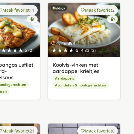
AI-kok
Maak favoriet
11
Maak favoriet
2
👍
👍
⏱ 40 min
👥 4
★★★★★
★★★★☆
5 (2)
4.33 (3)
angasiusfilet
Koolvis-vinken met
rd-
aardappel krieltjes
lsaus
Aardappels
hoofdgerechten
Avondeten & hoofdgerechten
pten
Maak favoriet
21
Maak favoriet
6