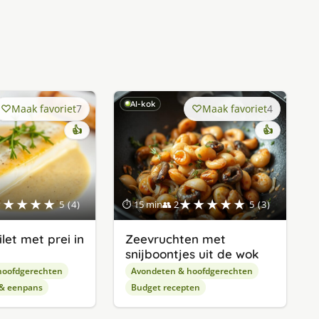
AI-kok
Maak favoriet
7
Maak favoriet
4
👍
👍
★★★★★
★★★★★
5 (4)
⏱ 15 min
👥 2
5 (3)
let met prei in
Zeevruchten met
snijboontjes uit de wok
hoofdgerechten
Avondeten & hoofdgerechten
 & eenpans
Budget recepten