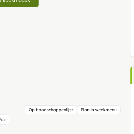
art kookmodus
Op boodschappenlijst
Plan in weekmenu
/oz