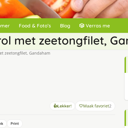
omer
Food & Foto’s
Blog
🎲 Verras me
rol met zeetongfilet, 
et zeetongfilet, Gandaham
Maak favoriet
2
👍
Lekker!
nk
Print