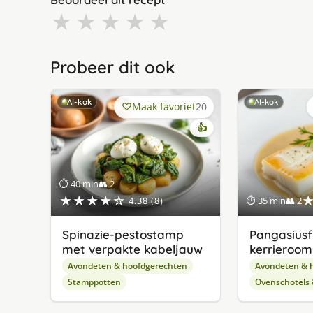
★
★
★
★
★
Probeer dit ook
AI-kok
AI-kok
Maak favoriet
20
👍
⏱ 40 min
👥 2
★★★★☆
4.38 (8)
⏱ 35 min
👥 2
Spinazie-pestostamp
Pangasiusfi
met verpakte kabeljauw
kerrieroom
Avondeten & hoofdgerechten
Avondeten & 
Stamppotten
Ovenschotels