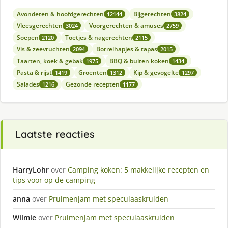
Avondeten & hoofdgerechten
Bijgerechten
12144
3824
Vleesgerechten
Voorgerechten & amuses
3024
2759
Soepen
Toetjes & nagerechten
2120
2115
Vis & zeevruchten
Borrelhapjes & tapas
2094
2015
Taarten, koek & gebak
BBQ & buiten koken
1975
1434
Pasta & rijst
Groenten
Kip & gevogelte
1419
1312
1297
Salades
Gezonde recepten
1216
1177
Laatste reacties
HarryLohr
over
Camping koken: 5 makkelijke recepten en
tips voor op de camping
anna
over
Pruimenjam met speculaaskruiden
Wilmie
over
Pruimenjam met speculaaskruiden