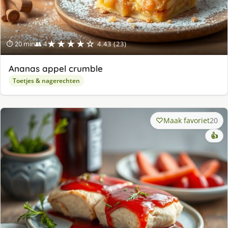
★★★★☆
⏱ 20 min
👥 4
4.43 (23)
Ananas appel crumble
Toetjes & nagerechten
Maak favoriet
20
👍