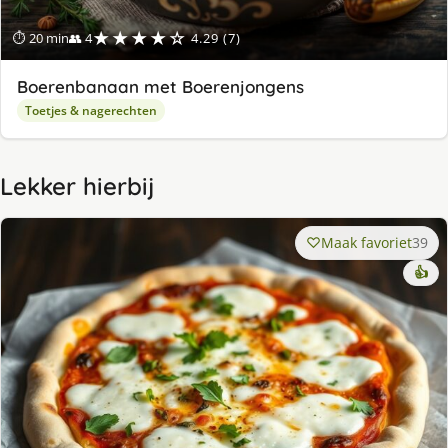
★★★★☆
⏱ 20 min
👥 4
4.29 (7)
Boerenbanaan met Boerenjongens
Toetjes & nagerechten
Lekker hierbij
Maak favoriet
39
👍