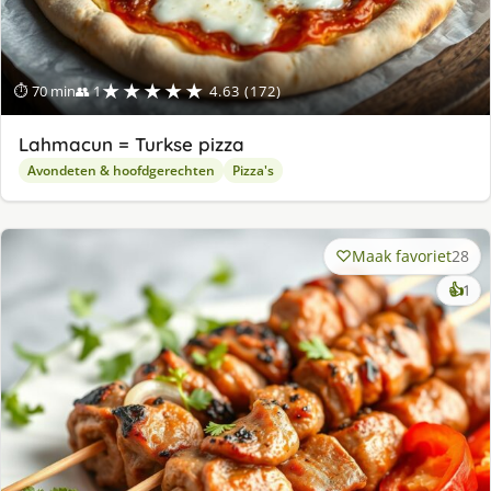
★★★★★
⏱ 70 min
👥 1
4.63 (172)
Lahmacun = Turkse pizza
Avondeten & hoofdgerechten
Pizza's
Maak favoriet
28
ke
👍
1
lek
ge