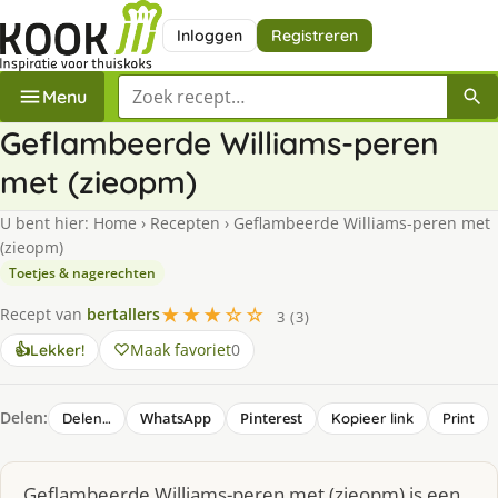
Inloggen
Registreren
Zoek een recept
Menu
Geflambeerde Williams-peren
met (zieopm)
U bent hier:
Home
›
Recepten
›
Geflambeerde Williams-peren met
(zieopm)
Toetjes & nagerechten
★★★☆☆
Recept van
bertallers
3 (3)
Maak favoriet
0
👍
Lekker!
Delen:
WhatsApp
Pinterest
Delen…
Kopieer link
Print
Geflambeerde Williams-peren met (zieopm) is een