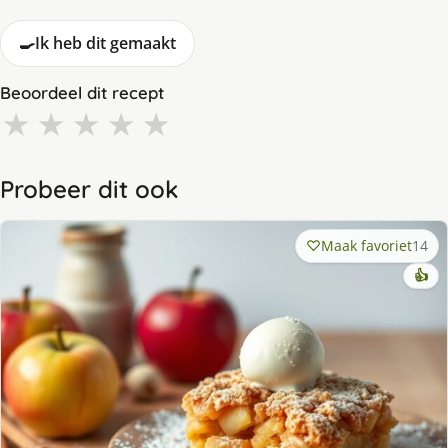
🍳
Ik heb dit gemaakt
Beoordeel dit recept
★
★
★
★
★
Probeer dit ook
Maak favoriet
14
👍