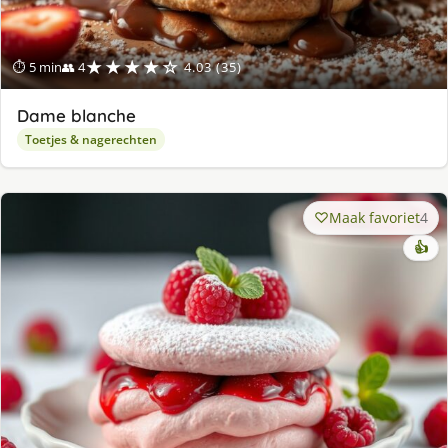
★★★★☆
⏱ 5 min
👥 4
4.03 (35)
Dame blanche
Toetjes & nagerechten
Maak favoriet
4
👍