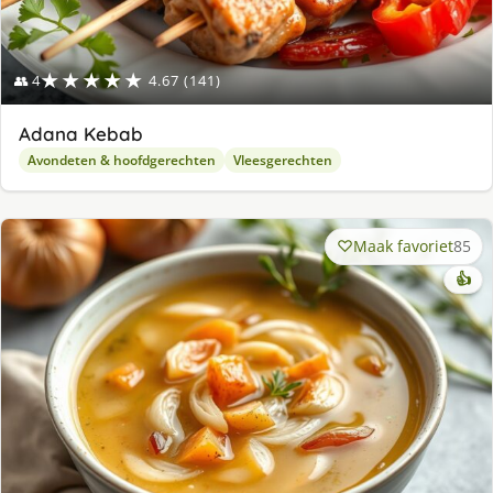
★★★★★
👥 4
4.67 (141)
Adana Kebab
Avondeten & hoofdgerechten
Vleesgerechten
Maak favoriet
85
👍