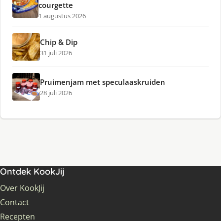
courgette
1 augustus 2026
Chip & Dip
31 juli 2026
Pruimenjam met speculaaskruiden
28 juli 2026
Ontdek KookJij
Over KookJij
Contact
Recepten