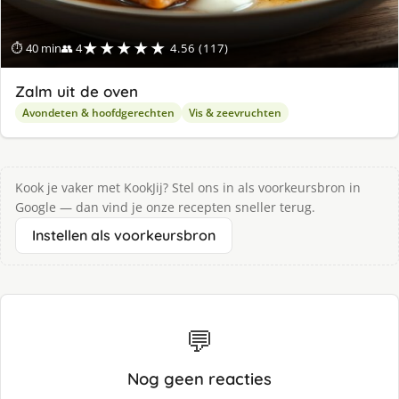
★★★★★
⏱ 40 min
👥 4
4.56 (117)
Zalm uit de oven
Avondeten & hoofdgerechten
Vis & zeevruchten
Kook je vaker met KookJij? Stel ons in als voorkeursbron in
Google — dan vind je onze recepten sneller terug.
Instellen als voorkeursbron
💬
Nog geen reacties