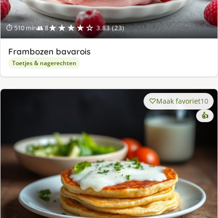
★★★★☆
⏱ 510 min
👥 8
3.83 (23)
Frambozen bavarois
Toetjes & nagerechten
Maak favoriet
10
👍