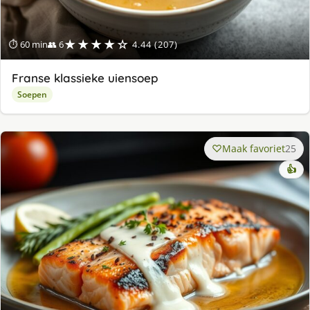
★★★★☆
⏱ 60 min
👥 6
4.44 (207)
Franse klassieke uiensoep
Soepen
Maak favoriet
25
👍