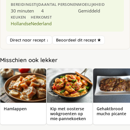
BEREIDINGSTIJD
AANTAL PERSONEN
MOEILIJKHEID
30 minuten
4
Gemiddeld
KEUKEN
HERKOMST
Hollandse
Nederland
Direct naar recept ↓
Beoordeel dit recept ★
Misschien ook lekker
Hamlappen
Kip met oosterse
Gehaktbrood
wokgroenten op
mucho picante
mie-pannekoeken