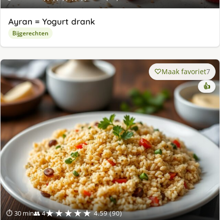
Ayran = Yogurt drank
Bijgerechten
Maak favoriet
7
👍
★★★★★
⏱ 30 min
👥 4
4.59 (90)