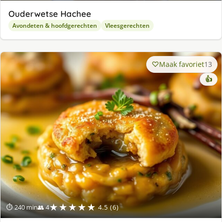
Ouderwetse Hachee
Avondeten & hoofdgerechten
Vleesgerechten
Maak favoriet
13
👍
★★★★★
⏱ 240 min
👥 4
4.5 (6)