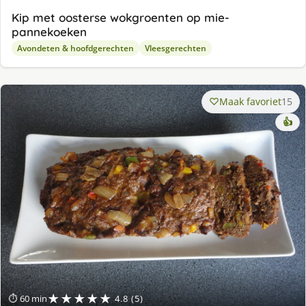
Kip met oosterse wokgroenten op mie-
pannekoeken
Avondeten & hoofdgerechten
Vleesgerechten
Maak favoriet
15
👍
★★★★★
⏱ 60 min
4.8 (5)