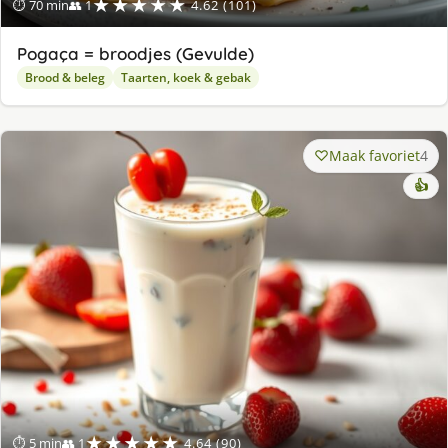
★★★★★
⏱ 70 min
👥 1
4.62 (101)
Pogaça = broodjes (Gevulde)
Brood & beleg
Taarten, koek & gebak
Maak favoriet
4
👍
★★★★★
⏱ 5 min
👥 1
4.64 (90)