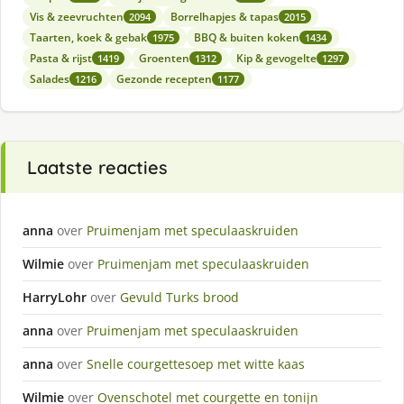
Vis & zeevruchten
Borrelhapjes & tapas
2094
2015
Taarten, koek & gebak
BBQ & buiten koken
1975
1434
Pasta & rijst
Groenten
Kip & gevogelte
1419
1312
1297
Salades
Gezonde recepten
1216
1177
Laatste reacties
anna
over
Pruimenjam met speculaaskruiden
Wilmie
over
Pruimenjam met speculaaskruiden
HarryLohr
over
Gevuld Turks brood
anna
over
Pruimenjam met speculaaskruiden
anna
over
Snelle courgettesoep met witte kaas
Wilmie
over
Ovenschotel met courgette en tonijn