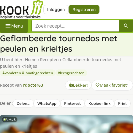
Inloggen
Registreren
Zoek een recept
Menu
Geflambeerde tournedos met
peulen en krieltjes
U bent hier:
Home
›
Recepten
›
Geflambeerde tournedos met
peulen en krieltjes
Avondeten & hoofdgerechten
Vleesgerechten
Maak favoriet
1
Recept van
rdocter63
👍
Lekker!
Delen:
WhatsApp
Pinterest
Delen…
Kopieer link
Print
AI-kok