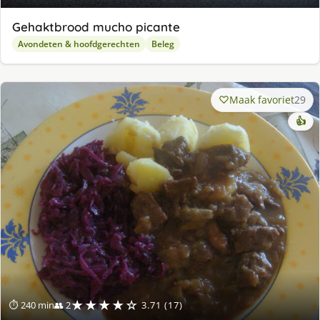
Gehaktbrood mucho picante
Avondeten & hoofdgerechten
Beleg
Maak favoriet
29
👍
★★★★☆
⏱ 240 min
👥 2
3.71 (17)