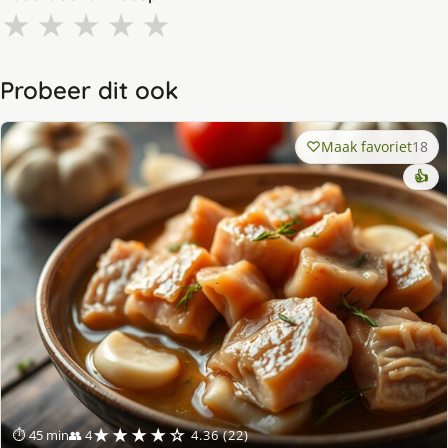
★
★
★
★
★
Probeer dit ook
Maak favoriet
18
👍
★★★★☆
⏱ 45 min
👥 4
4.36 (22)