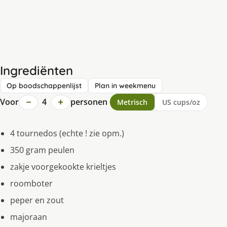
Ingrediënten
Op boodschappenlijst
Plan in weekmenu
−
+
Voor
4
personen
Metrisch
US cups/oz
4 tournedos (echte ! zie opm.)
350 gram peulen
zakje voorgekookte krieltjes
roomboter
peper en zout
majoraan