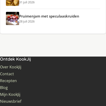
31 juli 2026
Pruimenjam met speculaaskruiden
28 juli 2026
Ontdek KookJij
Over KookJij
Contact
Recepten
Blog
Mijn KookJij
Nieuwsbrief