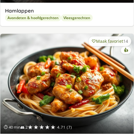
Hamlappen
Avondeten & hoofdgerechten
Vleesgerechten
Maak favoriet
14
👍
★★★★★
⏱ 40 min
👥 2
4.71 (7)