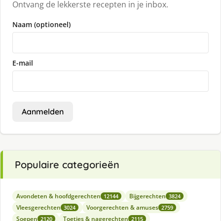
Ontvang de lekkerste recepten in je inbox.
Naam (optioneel)
E-mail
Aanmelden
Populaire categorieën
Avondeten & hoofdgerechten
Bijgerechten
12144
3824
Vleesgerechten
Voorgerechten & amuses
3024
2759
Soepen
Toetjes & nagerechten
2120
2115