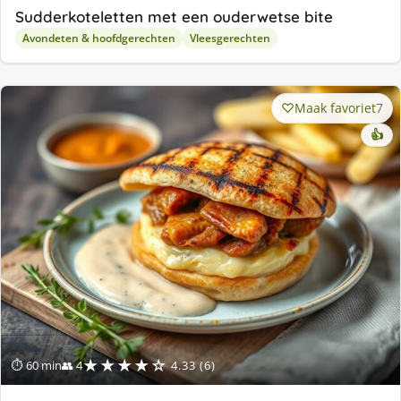
Sudderkoteletten met een ouderwetse bite
Avondeten & hoofdgerechten
Vleesgerechten
Maak favoriet
7
👍
★★★★☆
⏱ 60 min
👥 4
4.33 (6)