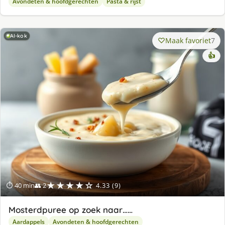
Avondeten & hoofdgerechten
Pasta & rijst
AI-kok
Maak favoriet
7
👍
★★★★☆
⏱ 40 min
👥 2
4.33 (9)
Mosterdpuree op zoek naar……
Aardappels
Avondeten & hoofdgerechten