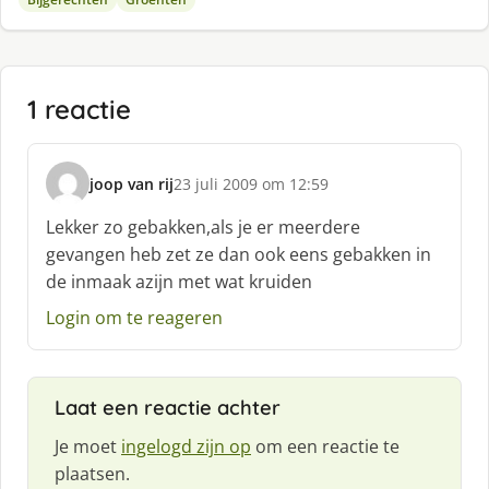
1 reactie
joop van rij
23 juli 2009 om 12:59
s
c
Lekker zo gebakken,als je er meerdere
h
gevangen heb zet ze dan ook eens gebakken in
r
de inmaak azijn met wat kruiden
e
e
Login om te reageren
f
:
Laat een reactie achter
Je moet
ingelogd zijn op
om een reactie te
plaatsen.