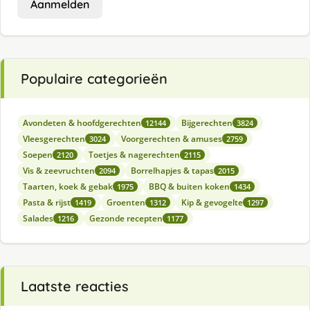
Aanmelden
Populaire categorieën
Avondeten & hoofdgerechten
Bijgerechten
12144
3824
Vleesgerechten
Voorgerechten & amuses
3024
2759
Soepen
Toetjes & nagerechten
2120
2115
Vis & zeevruchten
Borrelhapjes & tapas
2094
2015
Taarten, koek & gebak
BBQ & buiten koken
1975
1434
Pasta & rijst
Groenten
Kip & gevogelte
1419
1312
1297
Salades
Gezonde recepten
1216
1177
Laatste reacties