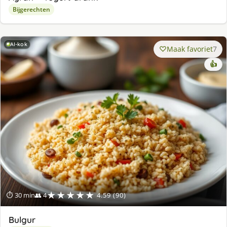
Bijgerechten
AI-kok
Maak favoriet
7
👍
★★★★★
⏱ 30 min
👥 4
4.59 (90)
Bulgur