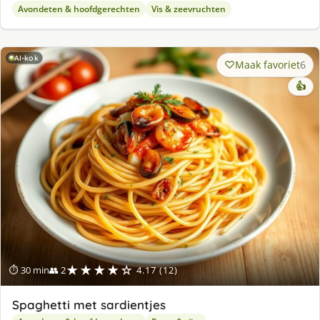
Avondeten & hoofdgerechten
Vis & zeevruchten
AI-kok
Maak favoriet
6
👍
★★★★☆
⏱ 30 min
👥 2
4.17 (12)
Spaghetti met sardientjes