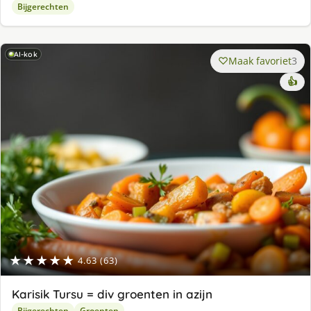
Bijgerechten
AI-kok
Maak favoriet
3
👍
★★★★★
4.63 (63)
Karisik Tursu = div groenten in azijn
Bijgerechten
Groenten