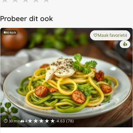
Probeer dit ook
AI-kok
Maak favoriet
4
👍
★★★★★
⏱ 30 min
👥 4
4.63 (78)