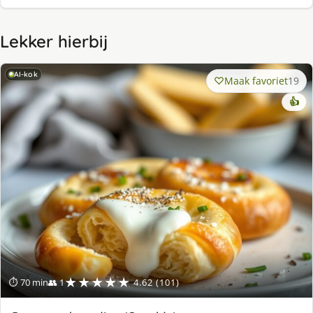
Lekker hierbij
AI-kok
Maak favoriet
19
👍
★★★★★
⏱ 70 min
👥 1
4.62 (101)