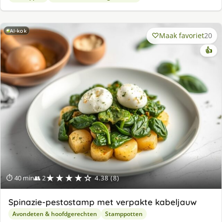
AI-kok
Maak favoriet
20
👍
★★★★☆
⏱ 40 min
👥 2
4.38 (8)
Spinazie-pestostamp met verpakte kabeljauw
Avondeten & hoofdgerechten
Stamppotten