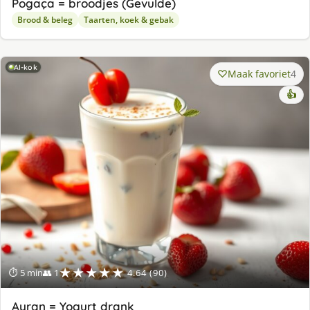
Pogaça = broodjes (Gevulde)
Brood & beleg
Taarten, koek & gebak
AI-kok
Maak favoriet
4
👍
★★★★★
⏱ 5 min
👥 1
4.64 (90)
Ayran = Yogurt drank