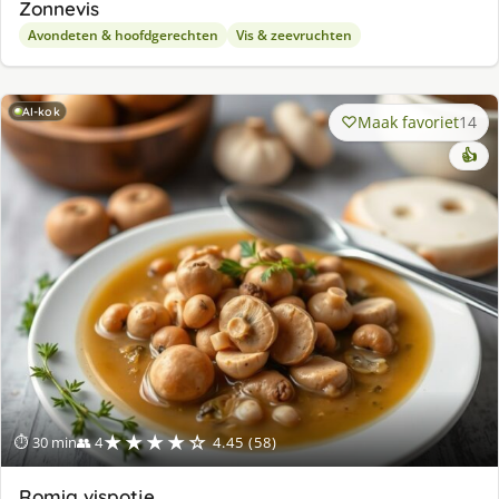
Zonnevis
Avondeten & hoofdgerechten
Vis & zeevruchten
AI-kok
Maak favoriet
14
👍
★★★★☆
⏱ 30 min
👥 4
4.45 (58)
Romig vispotje