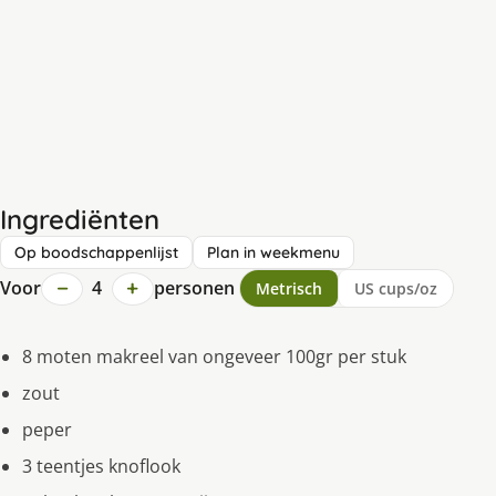
Ingrediënten
Op boodschappenlijst
Plan in weekmenu
−
+
Voor
4
personen
Metrisch
US cups/oz
8 moten makreel van ongeveer 100gr per stuk
zout
peper
3 teentjes knoflook