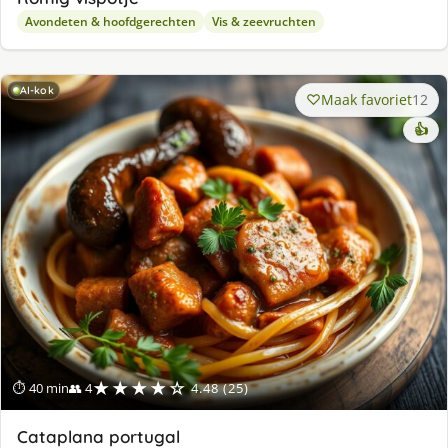
Avondeten & hoofdgerechten
Vis & zeevruchten
AI-kok
Maak favoriet
12
👍
★★★★☆
⏱ 40 min
👥 4
4.48 (25)
Cataplana portugal