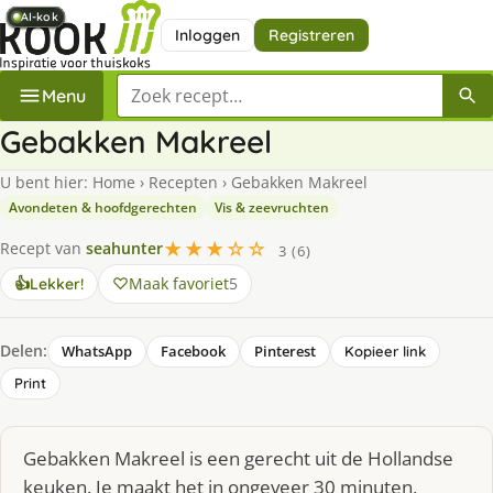
AI-kok
AI-kok
AI-kok
AI-kok
AI-kok
AI-kok
AI-kok
AI-kok
Inloggen
Registreren
Zoek een recept
Menu
Gebakken Makreel
U bent hier:
Home
›
Recepten
›
Gebakken Makreel
Avondeten & hoofdgerechten
Vis & zeevruchten
★★★☆☆
Recept van
seahunter
3 (6)
Maak favoriet
5
👍
Lekker!
Delen:
WhatsApp
Facebook
Pinterest
Kopieer link
Print
Gebakken Makreel is een gerecht uit de Hollandse
keuken. Je maakt het in ongeveer 30 minuten,