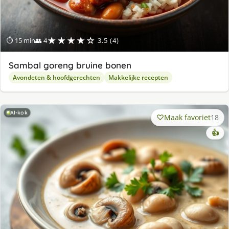
★★★★☆
⏱ 15 min
👥 4
3.5 (4)
Sambal goreng bruine bonen
Avondeten & hoofdgerechten
Makkelijke recepten
AI-kok
Maak favoriet
18
👍