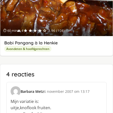
★★★★☆
⏱ 60 min
👥 4
3.96 (108)
Babi Pangang à la Henkie
Avondeten & hoofdgerechten
4 reacties
Barbara Metz
6 november 2007 om 13:17
s
c
Mijn variatie is:
h
uitje,knoflook fruiten.
r