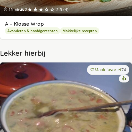
★★★☆☆
⏱ 15 min
👥 2
2.5 (4)
A – Klasse Wrap
Avondeten & hoofdgerechten
Makkelijke recepten
Lekker hierbij
Maak favoriet
74
👍