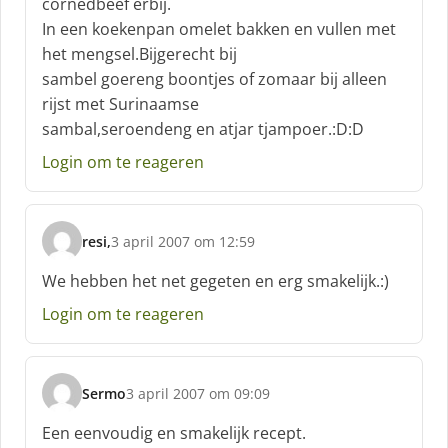
cornedbeef erbij.
e
In een koekenpan omelet bakken en vullen met
e
f
het mengsel.Bijgerecht bij
:
sambel goereng boontjes of zomaar bij alleen
rijst met Surinaamse
sambal,seroendeng en atjar tjampoer.:D:D
Login om te reageren
resi,
3 april 2007 om 12:59
s
c
We hebben het net gegeten en erg smakelijk.:)
h
Login om te reageren
r
e
e
f
Sermo
3 april 2007 om 09:09
:
s
c
Een eenvoudig en smakelijk recept.
h