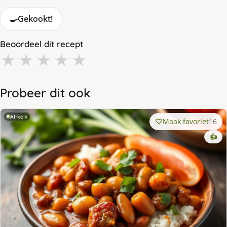
🍳
Gekookt!
Beoordeel dit recept
★
★
★
★
★
Probeer dit ook
AI-kok
Maak favoriet
16
👍