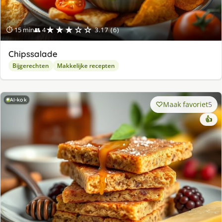
★★★☆☆
⏱ 15 min
👥 4
3.17 (6)
Chipssalade
Bijgerechten
Makkelijke recepten
AI-kok
Maak favoriet
5
👍