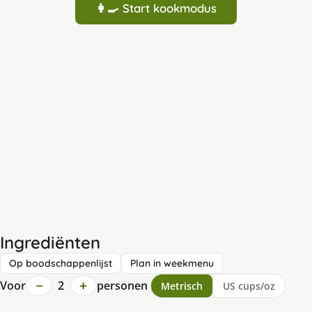
👩‍🍳 Start kookmodus
Ingrediënten
Op boodschappenlijst
Plan in weekmenu
−
+
Voor
2
personen
Metrisch
US cups/oz