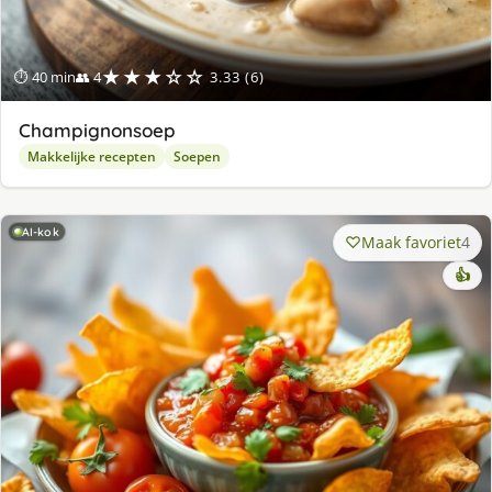
★★★☆☆
⏱ 40 min
👥 4
3.33 (6)
Champignonsoep
Makkelijke recepten
Soepen
AI-kok
Maak favoriet
4
👍