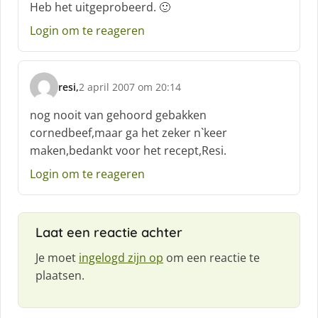
Heb het uitgeprobeerd. 🙂
r
e
Login om te reageren
e
f
:
resi,
2 april 2007 om 20:14
s
c
nog nooit van gehoord gebakken
h
cornedbeef,maar ga het zeker n`keer
r
maken,bedankt voor het recept,Resi.
e
e
Login om te reageren
f
:
Laat een reactie achter
Je moet
ingelogd zijn op
om een reactie te
plaatsen.