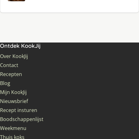
Ontdek KookJij
Over KookJij
Contact
Recepten
Blog
Mijn KookJij
Nieuwsbrief
Recept insturen
Boodschappenlijst
Weekmenu
Thuis koks