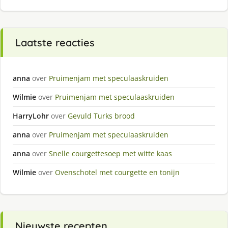
Laatste reacties
anna
over
Pruimenjam met speculaaskruiden
Wilmie
over
Pruimenjam met speculaaskruiden
HarryLohr
over
Gevuld Turks brood
anna
over
Pruimenjam met speculaaskruiden
anna
over
Snelle courgettesoep met witte kaas
Wilmie
over
Ovenschotel met courgette en tonijn
Nieuwste recepten