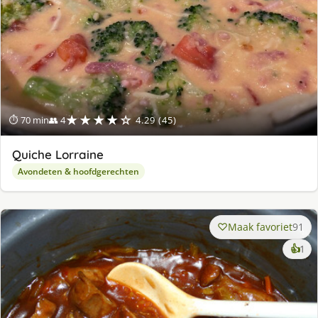
★★★★☆
⏱ 70 min
👥 4
4.29 (45)
Quiche Lorraine
Avondeten & hoofdgerechten
Maak favoriet
91
ke
👍
1
lek
ge