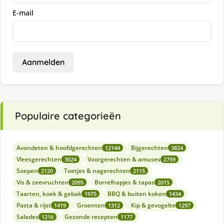
E-mail
Aanmelden
Populaire categorieën
Avondeten & hoofdgerechten
Bijgerechten
12144
3824
Vleesgerechten
Voorgerechten & amuses
3024
2759
Soepen
Toetjes & nagerechten
2120
2115
Vis & zeevruchten
Borrelhapjes & tapas
2095
2015
Taarten, koek & gebak
BBQ & buiten koken
1975
1434
Pasta & rijst
Groenten
Kip & gevogelte
1419
1312
1297
Salades
Gezonde recepten
1216
1177