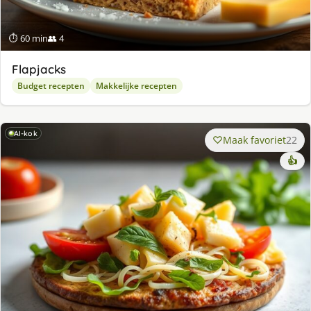
⏱ 60 min
👥 4
Flapjacks
Budget recepten
Makkelijke recepten
AI-kok
Maak favoriet
22
👍