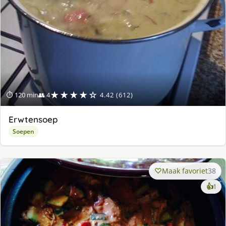
★★★★☆
⏱ 120 min
👥 4
4.42 (612)
Erwtensoep
Soepen
Maak favoriet
38
ke
👍
1
lek
ge