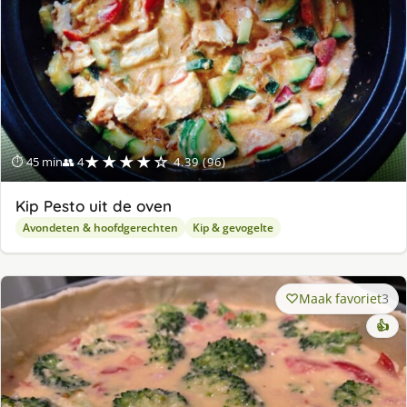
★★★★☆
⏱ 45 min
👥 4
4.39 (96)
Kip Pesto uit de oven
Avondeten & hoofdgerechten
Kip & gevogelte
Maak favoriet
3
👍