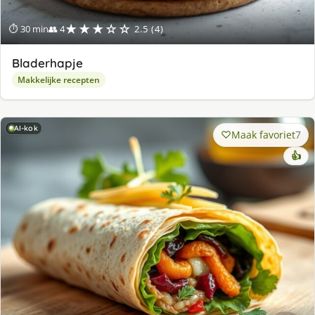
★★★☆☆
⏱ 30 min
👥 4
2.5 (4)
Bladerhapje
Makkelijke recepten
AI-kok
Maak favoriet
7
👍