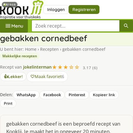
AI-kok
Inloggen
Registreren
Zoek een recept
Menu
gebakken cornedbeef
U bent hier:
Home
›
Recepten
›
gebakken cornedbeef
Makkelijke recepten
★★★☆☆
Recept van
jokelinterman
3.17 (6)
Maak favoriet
6
👍
Lekker!
Delen:
WhatsApp
Facebook
Pinterest
Kopieer link
Print
gebakken cornedbeef is een beproefd recept van
KookJij. Je maakt het in ongeveer 20 minuten,