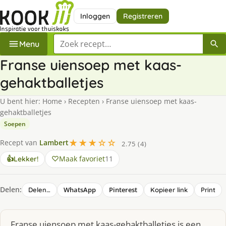
Inloggen
Registreren
Zoek een recept
Menu
Franse uiensoep met kaas-
gehaktballetjes
U bent hier:
Home
›
Recepten
›
Franse uiensoep met kaas-
gehaktballetjes
Soepen
★★★☆☆
Recept van
Lambert
2.75 (4)
Maak favoriet
11
👍
Lekker!
Delen:
WhatsApp
Pinterest
Delen…
Kopieer link
Print
Franse uiensoep met kaas-gehaktballetjes is een