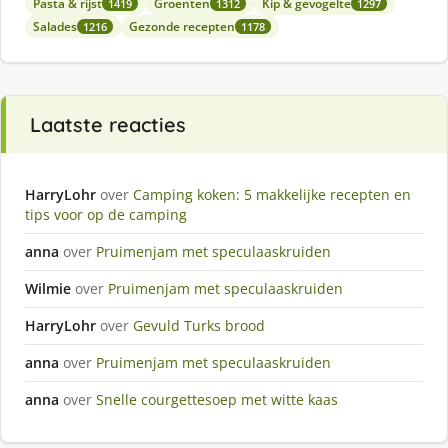
Pasta & rijst
Groenten
Kip & gevogelte
1419
1312
1297
Salades
Gezonde recepten
1216
1178
Laatste reacties
HarryLohr
over
Camping koken: 5 makkelijke recepten en
tips voor op de camping
anna
over
Pruimenjam met speculaaskruiden
Wilmie
over
Pruimenjam met speculaaskruiden
HarryLohr
over
Gevuld Turks brood
anna
over
Pruimenjam met speculaaskruiden
anna
over
Snelle courgettesoep met witte kaas