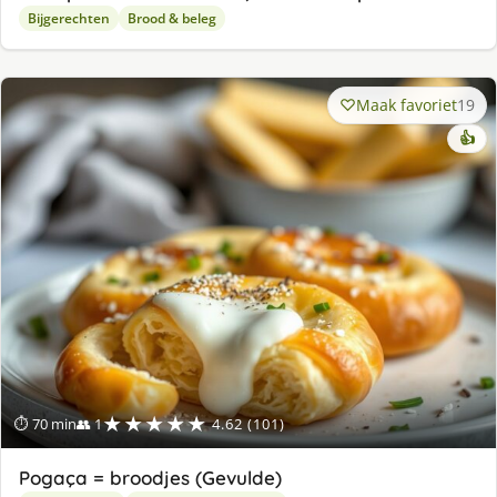
Bijgerechten
Brood & beleg
Maak favoriet
19
👍
★★★★★
⏱ 70 min
👥 1
4.62 (101)
Pogaça = broodjes (Gevulde)