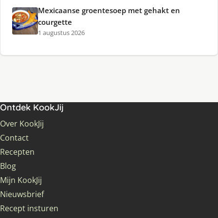
Mexicaanse groentesoep met gehakt en
courgette
1 augustus 2026
Ontdek KookJij
Over KookJij
Contact
Recepten
Blog
Mijn KookJij
Nieuwsbrief
Recept insturen