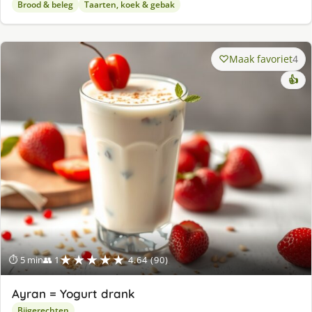
Brood & beleg
Taarten, koek & gebak
Maak favoriet
4
👍
★★★★★
⏱ 5 min
👥 1
4.64 (90)
Ayran = Yogurt drank
Bijgerechten