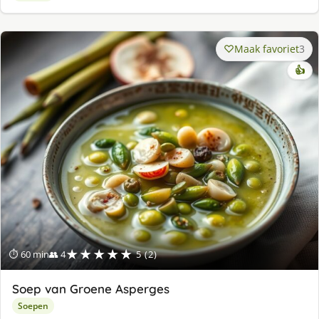
Maak favoriet
3
👍
★★★★★
⏱ 60 min
👥 4
5 (2)
Soep van Groene Asperges
Soepen