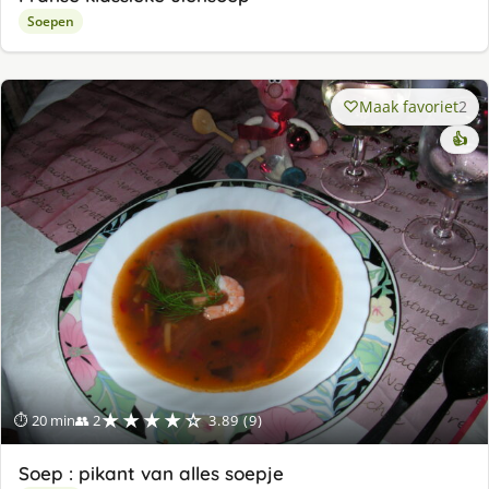
Soepen
Maak favoriet
2
👍
★★★★☆
⏱ 20 min
👥 2
3.89 (9)
Soep : pikant van alles soepje