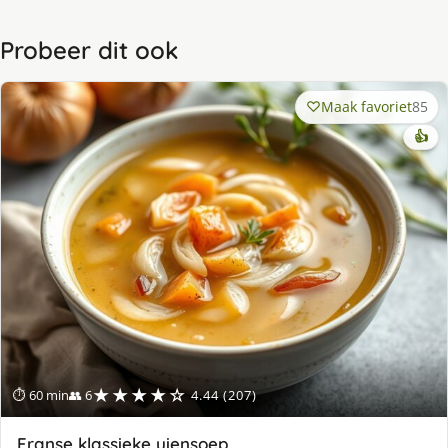
Probeer dit ook
Maak favoriet
85
👍
★★★★☆
⏱ 60 min
👥 6
4.44 (207)
Franse klassieke uiensoep