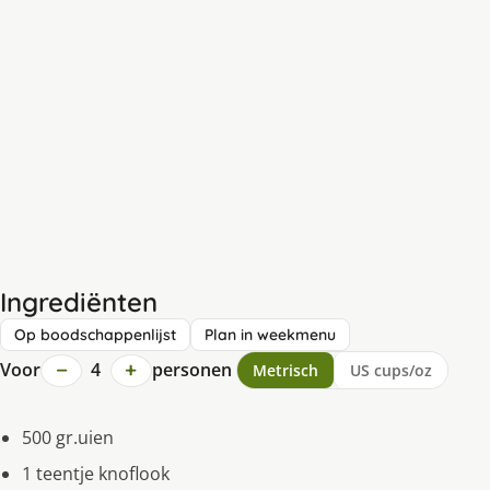
Ingrediënten
Op boodschappenlijst
Plan in weekmenu
−
+
Voor
4
personen
Metrisch
US cups/oz
500 gr.uien
1 teentje knoflook