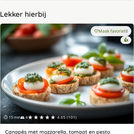
Lekker hierbij
Maak favoriet
8
👍
★★★★★
⏱ 15 min
👥 4
4.65 (101)
Canapés met mozzarella, tomaat en pesto