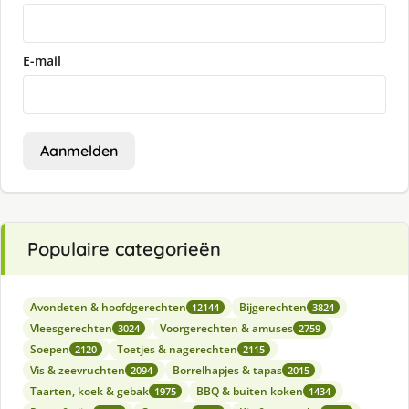
E-mail
Aanmelden
Populaire categorieën
Avondeten & hoofdgerechten
Bijgerechten
12144
3824
Vleesgerechten
Voorgerechten & amuses
3024
2759
Soepen
Toetjes & nagerechten
2120
2115
Vis & zeevruchten
Borrelhapjes & tapas
2094
2015
Taarten, koek & gebak
BBQ & buiten koken
1975
1434