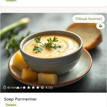
Soepen
Maak favoriet
2
👍
★★★★☆
⏱ 40 min
👥 6
4 (5)
Soep Parmentier
Soepen