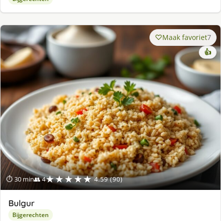
Maak favoriet
7
👍
★★★★★
⏱ 30 min
👥 4
4.59 (90)
Bulgur
Bijgerechten