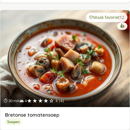
Maak favoriet
12
👍
★★★★☆
⏱ 30 min
👥 4
4 (4)
Bretonse tomatensoep
Soepen