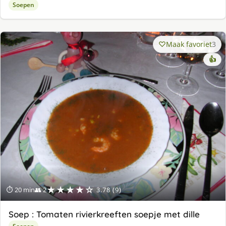
Soepen
Maak favoriet
3
👍
★★★★☆
⏱ 20 min
👥 2
3.78 (9)
Soep : Tomaten rivierkreeften soepje met dille